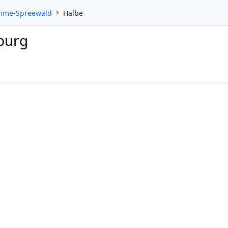
ahme-Spreewald
Halbe
burg