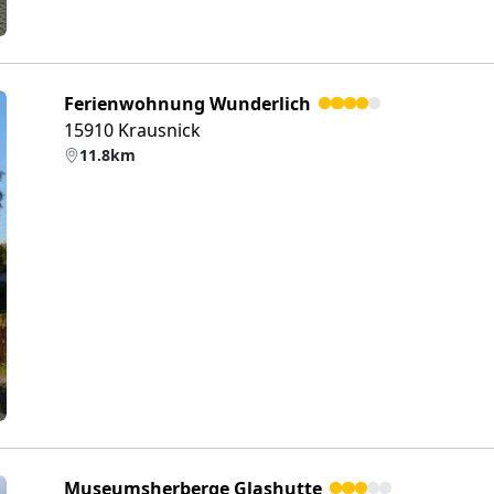
Ferienwohnung Wunderlich
15910 Krausnick
11.8km
eiter
Museumsherberge Glashutte