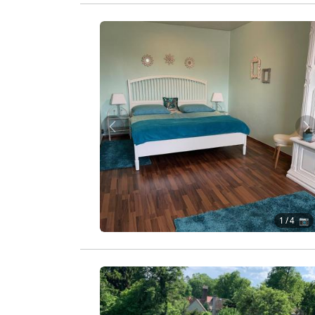
Zurück
W
1
/ 4 📷