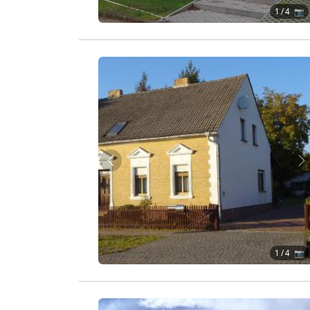
1
/ 4 📷
Zurück
W
1
/ 4 📷