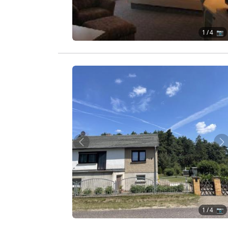
1
/ 4 📷
Zurück
W
1
/ 4 📷