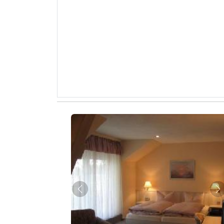
Zurück
W