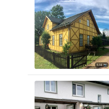
Zurück
W
1
/ 4 📷