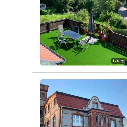
Zurück
W
1
/ 4 📷
Zurück
W