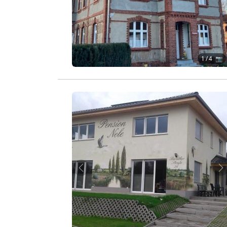
1
/ 4 📷
Zurück
W