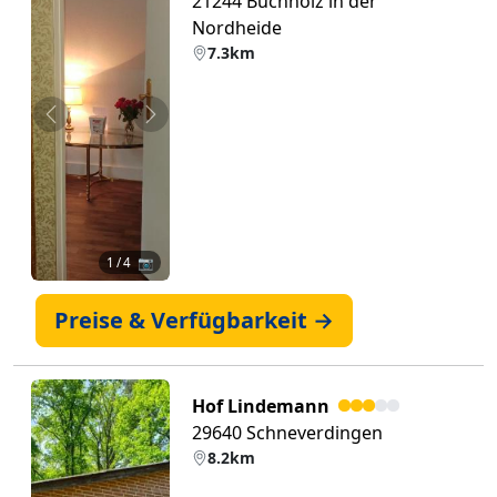
21244 Buchholz in der
Nordheide
7.3km
Zurück
Weiter
1
/ 4 📷
Preise & Verfügbarkeit →
Hof Lindemann
29640 Schneverdingen
8.2km