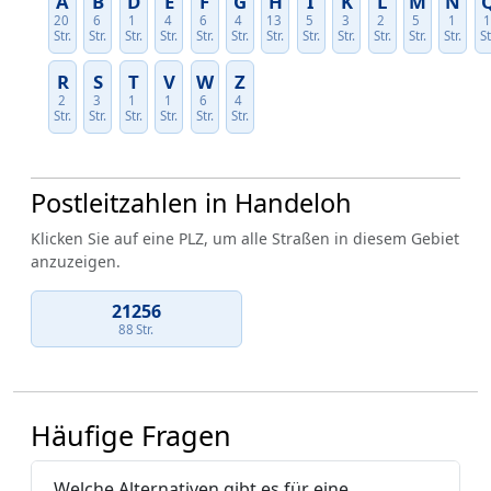
A
B
D
E
F
G
H
I
K
L
M
N
20
6
1
4
6
4
13
5
3
2
5
1
Str.
Str.
Str.
Str.
Str.
Str.
Str.
Str.
Str.
Str.
Str.
Str.
St
R
S
T
V
W
Z
2
3
1
1
6
4
Str.
Str.
Str.
Str.
Str.
Str.
Postleitzahlen in Handeloh
Klicken Sie auf eine PLZ, um alle Straßen in diesem Gebiet
anzuzeigen.
21256
88 Str.
Häufige Fragen
Welche Alternativen gibt es für eine