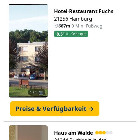
Hotel-Restaurant Fuchs
21256 Hamburg
687m
·
9 Min. Fußweg
8,5
/10
Sehr gut
Zurück
Weiter
1
/ 4 📷
Preise & Verfügbarkeit →
Haus am Walde