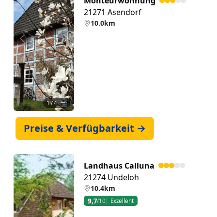
Monteurwohnung
21271 Asendorf
10.0km
Zurück
Weiter
1
/ 4 📷
Preise & Verfügbarkeit →
Landhaus Calluna
21274 Undeloh
10.4km
9,7
/10
Exzellent