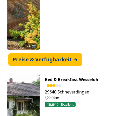
Zurück
Weiter
1
/ 4 📷
Preise & Verfügbarkeit →
Bed & Breakfast Wesseloh
29640 Schneverdingen
9.0km
10,0
/10
Exzellent
Zurück
Weiter