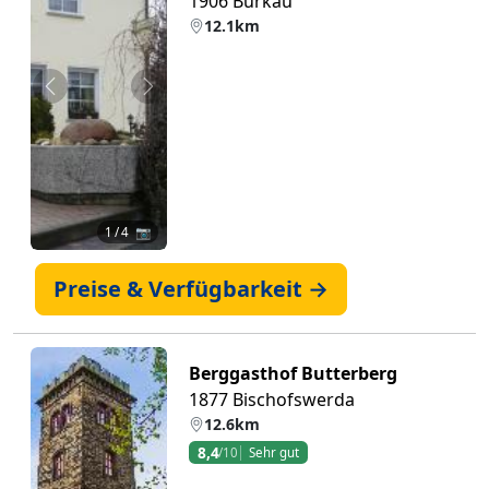
1906 Burkau
12.1km
Zurück
Weiter
1
/ 4 📷
Preise & Verfügbarkeit →
Berggasthof Butterberg
1877 Bischofswerda
12.6km
8,4
/10
Sehr gut