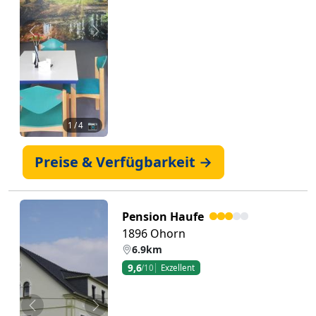
Zurück
Weiter
1
/ 4 📷
Preise & Verfügbarkeit →
Pension Haufe
1896 Ohorn
6.9km
9,6
/10
Exzellent
Zurück
Weiter