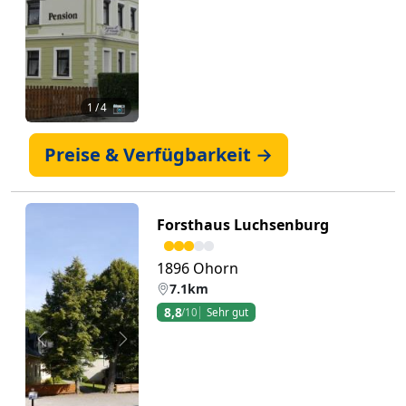
1
/ 4 📷
Preise & Verfügbarkeit →
Forsthaus Luchsenburg
1896 Ohorn
7.1km
8,8
/10
Sehr gut
Zurück
Weiter