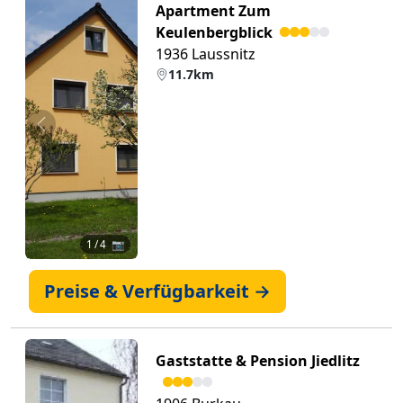
Apartment Zum
Keulenbergblick
1936 Laussnitz
11.7km
Zurück
Weiter
1
/ 4 📷
Preise & Verfügbarkeit →
Gaststatte & Pension Jiedlitz