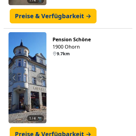
1
/ 4 📷
Preise & Verfügbarkeit →
Pension Schöne
1900 Ohorn
9.7km
Zurück
Weiter
1
/ 4 📷
Preise & Verfügbarkeit →