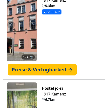
1917 Kamenz
5.3km
7,6
/10
Gut
Zurück
Weiter
1
/ 4 📷
Preise & Verfügbarkeit →
Hostel jo-si
1917 Kamenz
6.7km