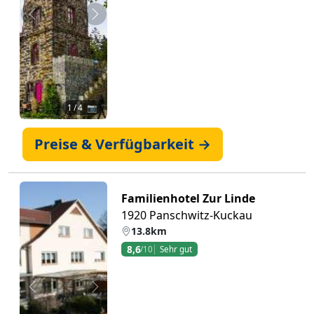
Zurück
Weiter
1
/ 4 📷
Preise & Verfügbarkeit →
Familienhotel Zur Linde
1920 Panschwitz-Kuckau
13.8km
8,6
/10
Sehr gut
Zurück
Weiter