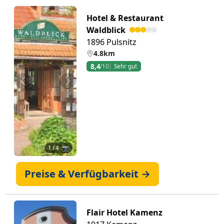
Hotel & Restaurant
Waldblick
1896 Pulsnitz
4.8km
8,4
/10
Sehr gut
Zurück
Weiter
1
/ 4 📷
Preise & Verfügbarkeit →
Flair Hotel Kamenz