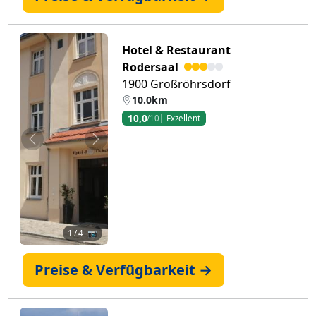
Hotel & Restaurant
Rodersaal
1900 Großröhrsdorf
10.0km
10,0
/10
Exzellent
Zurück
Weiter
1
/ 4 📷
Preise & Verfügbarkeit →