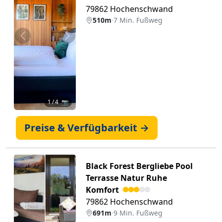
79862 Hochenschwand
510m
·
7 Min. Fußweg
Zurück
Weiter
1
/ 4 📷
Preise & Verfügbarkeit →
Black Forest Bergliebe Pool
Terrasse Natur Ruhe
Komfort
79862 Hochenschwand
691m
·
9 Min. Fußweg