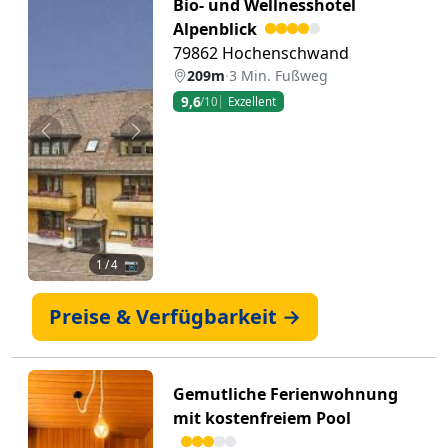
Bio- und Wellnesshotel
Alpenblick
79862 Hochenschwand
209m
·
3 Min. Fußweg
9,6
/10
Exzellent
Zurück
Weiter
1
/ 4 📷
Preise & Verfügbarkeit →
Gemutliche Ferienwohnung
mit kostenfreiem Pool