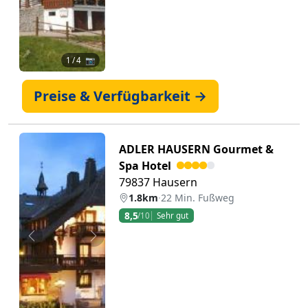
1
/ 4 📷
Preise & Verfügbarkeit →
ADLER HAUSERN Gourmet &
Spa Hotel
79837 Hausern
1.8km
·
22 Min. Fußweg
8,5
/10
Sehr gut
Zurück
Weiter