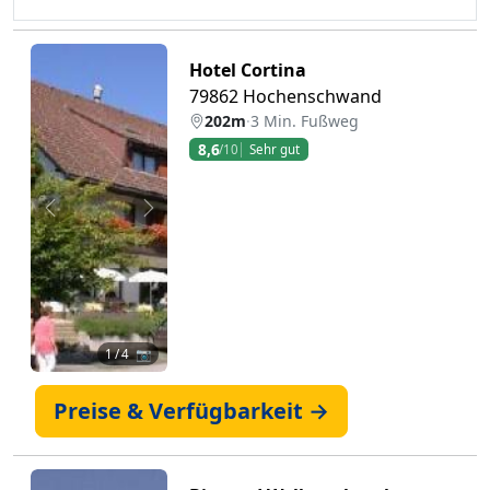
Hotel Cortina
79862 Hochenschwand
202m
·
3 Min. Fußweg
8,6
/10
Sehr gut
Zurück
Weiter
1
/ 4 📷
Preise & Verfügbarkeit →