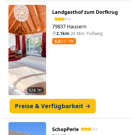
Landgasthof zum Dorfkrug
79837 Hausern
2.1km
·
26 Min. Fußweg
6,8
/10
OK
Zurück
Weiter
1
/ 4 📷
Preise & Verfügbarkeit →
SchopPerle