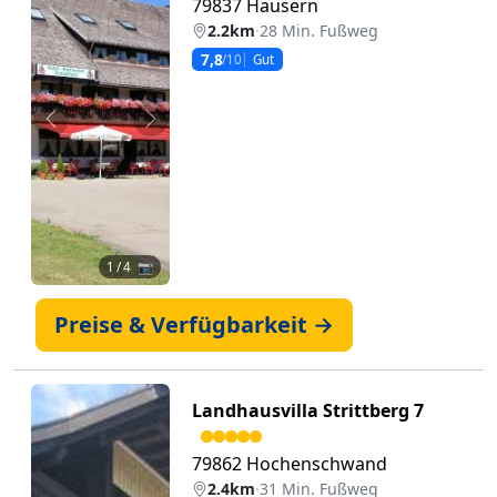
79837 Hausern
2.2km
·
28 Min. Fußweg
7,8
/10
Gut
Zurück
Weiter
1
/ 4 📷
Preise & Verfügbarkeit →
Landhausvilla Strittberg 7
79862 Hochenschwand
2.4km
·
31 Min. Fußweg