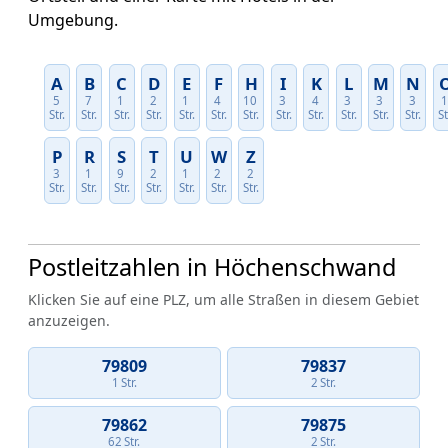
Umgebung.
A
B
C
D
E
F
H
I
K
L
M
N
5
7
1
2
1
4
10
3
4
3
3
3
Str.
Str.
Str.
Str.
Str.
Str.
Str.
Str.
Str.
Str.
Str.
Str.
St
P
R
S
T
U
W
Z
3
1
9
2
1
2
2
Str.
Str.
Str.
Str.
Str.
Str.
Str.
Postleitzahlen in Höchenschwand
Klicken Sie auf eine PLZ, um alle Straßen in diesem Gebiet
anzuzeigen.
79809
79837
1 Str.
2 Str.
79862
79875
62 Str.
2 Str.