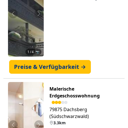
Zurück
Weiter
1
/ 4 📷
Preise & Verfügbarkeit →
Malerische
Erdgeschosswohnung
79875 Dachsberg
(Südschwarzwald)
3.3km
Zurück
Weiter