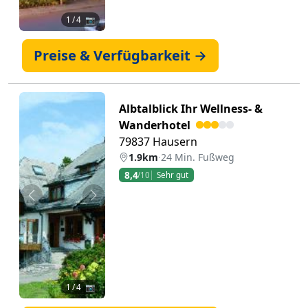
1
/ 4 📷
Preise & Verfügbarkeit →
Albtalblick Ihr Wellness- &
Wanderhotel
79837 Hausern
1.9km
·
24 Min. Fußweg
8,4
/10
Sehr gut
Zurück
Weiter
1
/ 4 📷