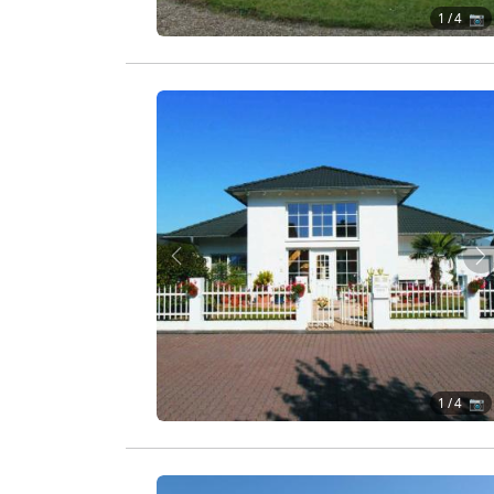
1
/ 4 📷
Zurück
W
1
/ 4 📷