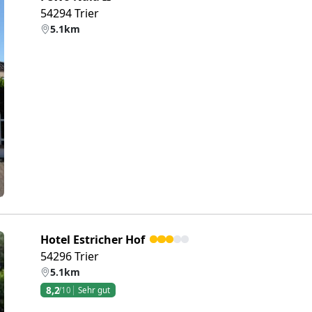
54294 Trier
5.1km
eiter
Hotel Estricher Hof
54296 Trier
5.1km
8,2
/10
Sehr gut