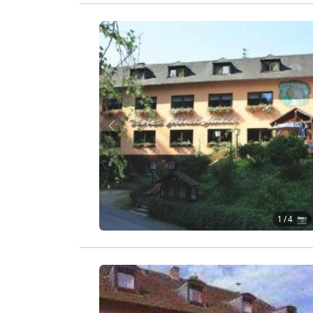
Zurück
W
1
/ 4 📷