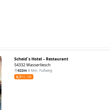
Scheid´s Hotel – Restaurant
54332 Wasserliesch
622m
·
8 Min. Fußweg
6,7
/10
OK
eiter