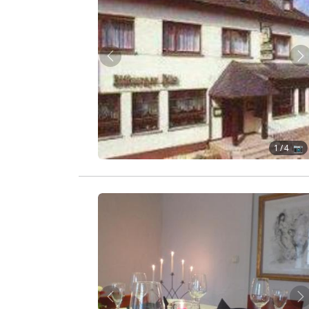
Zurück
W
1
/ 4 📷
Zurück
W