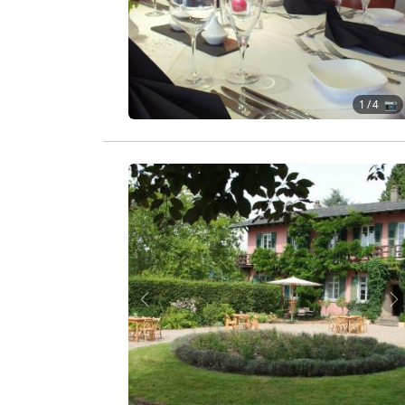
1
/ 4 📷
Zurück
W