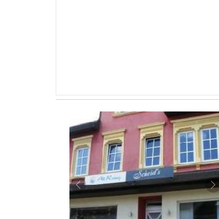
Zurück
W