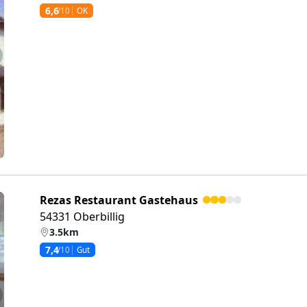
6,6
/10
OK
eiter
Rezas Restaurant Gastehaus
54331 Oberbillig
3.5km
7,4
/10
Gut
eiter