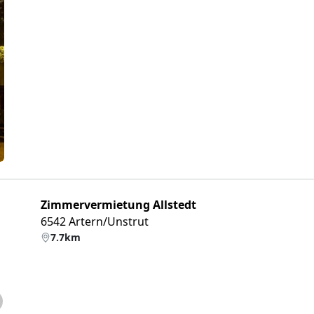
eiter
Zimmervermietung Allstedt
6542 Artern/Unstrut
7.7km
eiter