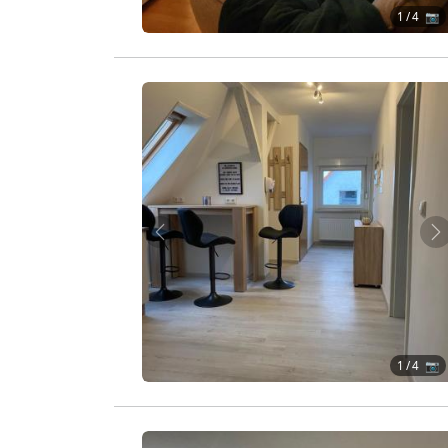
1
/ 4 📷
Zurück
W
1
/ 4 📷