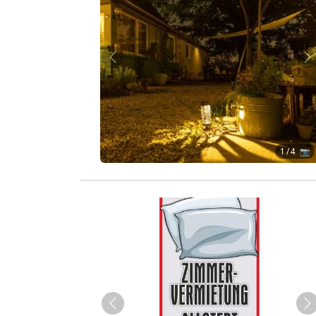
Zurück
W
1
/ 4 📷
Zurück
W