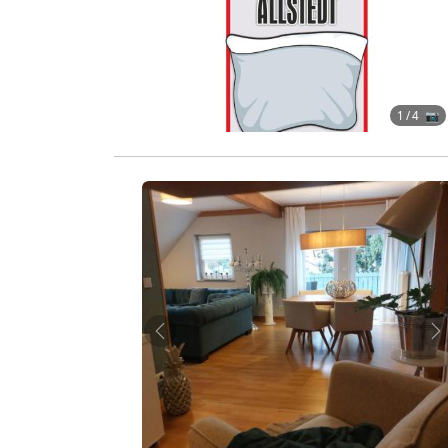
1
/ 4 📷
Zurück
W