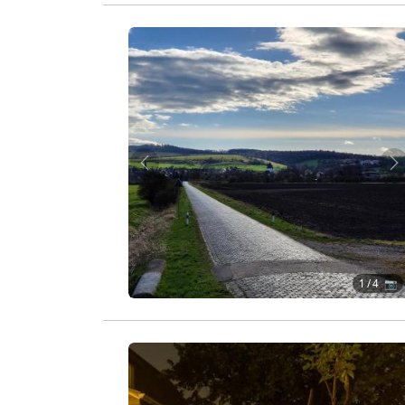
Zurück
W
1
/ 4 📷