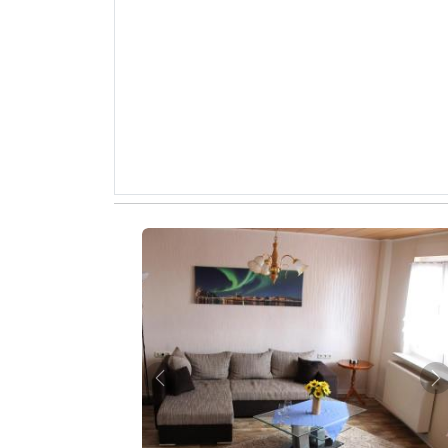
Zurück
W