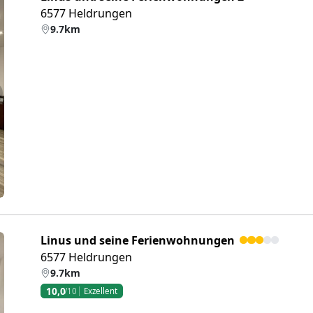
6577 Heldrungen
9.7km
eiter
Linus und seine Ferienwohnungen
6577 Heldrungen
9.7km
10,0
/10
Exzellent