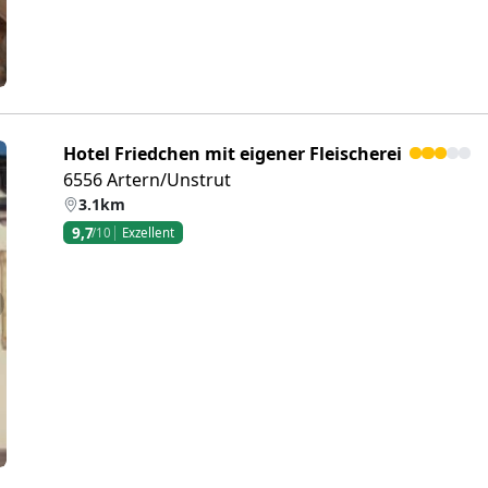
Hotel Friedchen mit eigener Fleischerei
6556 Artern/Unstrut
3.1km
9,7
/10
Exzellent
eiter