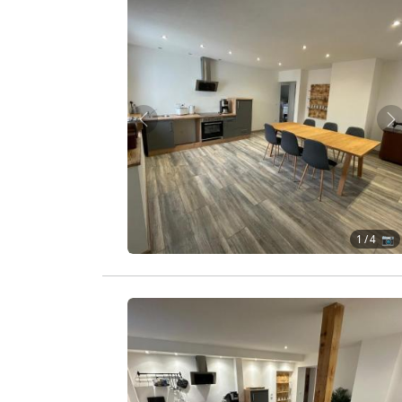
Zurück
W
1
/ 4 📷