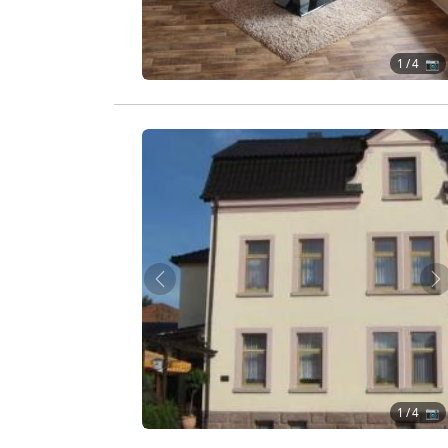
1
/ 4 📷
Zurück
W
1
/ 4 📷