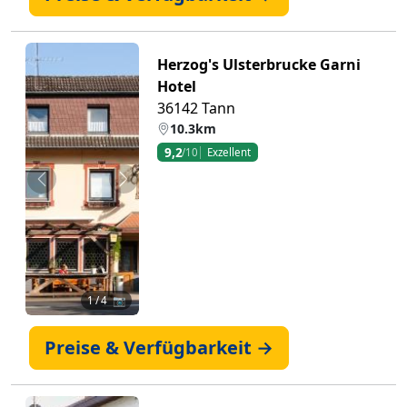
Herzog's Ulsterbrucke Garni
Hotel
36142 Tann
10.3km
9,2
/10
Exzellent
Zurück
Weiter
1
/ 4 📷
Preise & Verfügbarkeit →