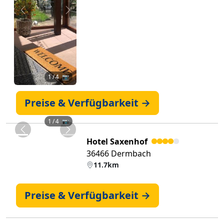
Zurück
Weiter
1
/ 4 📷
Preise & Verfügbarkeit →
1
/ 4 📷
Zurück
Weiter
Hotel Saxenhof
36466 Dermbach
11.7km
Preise & Verfügbarkeit →