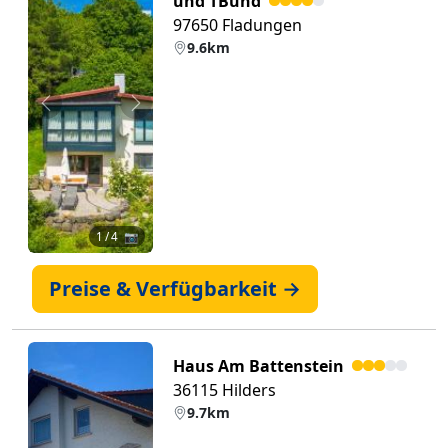
und TBund
97650 Fladungen
9.6km
Zurück
Weiter
1
/ 4 📷
Preise & Verfügbarkeit →
Haus Am Battenstein
36115 Hilders
9.7km