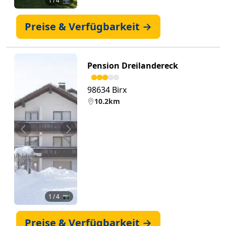
1
/ 4 📷
Preise & Verfügbarkeit →
Pension Dreilandereck
98634 Birx
10.2km
Zurück
Weiter
1
/ 4 📷
Preise & Verfügbarkeit →