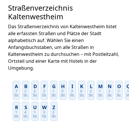
Straßenverzeichnis
Kaltenwestheim
Das Straßenverzeichnis von Kaltenwestheim listet
alle erfassten Straßen und Plätze der Stadt
alphabetisch auf. Wählen Sie einen
Anfangsbuchstaben, um alle Straßen in
Kaltenwestheim zu durchsuchen – mit Postleitzahl,
Ortsteil und einer Karte mit Hotels in der
Umgebung.
A
B
D
F
G
H
I
K
L
M
N
O
7
2
2
2
1
5
2
6
2
1
2
1
Str.
Str.
Str.
Str.
Str.
Str.
Str.
Str.
Str.
Str.
Str.
Str.
St
R
S
U
W
Z
1
4
1
3
2
Str.
Str.
Str.
Str.
Str.