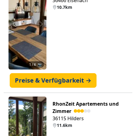
36466 Eisenach
10.7km
Zurück
Weiter
1
/ 4 📷
Preise & Verfügbarkeit →
RhonZeit Apartements und
Zimmer
36115 Hilders
11.6km