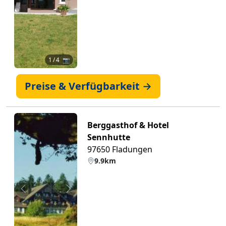
1
/ 4 📷
Preise & Verfügbarkeit →
Berggasthof & Hotel
Sennhutte
97650 Fladungen
9.9km
Zurück
Weiter