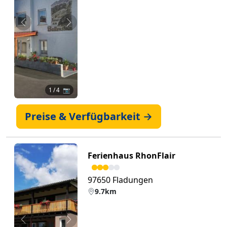
Zurück
Weiter
1
/ 4 📷
Preise & Verfügbarkeit →
Ferienhaus RhonFlair
97650 Fladungen
9.7km
Zurück
Weiter