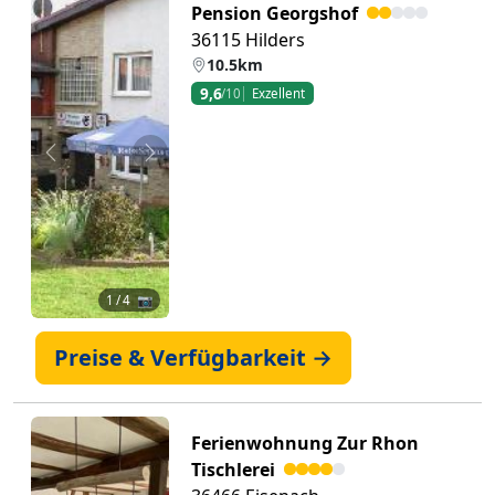
Pension Georgshof
36115 Hilders
10.5km
9,6
/10
Exzellent
Zurück
Weiter
1
/ 4 📷
Preise & Verfügbarkeit →
Ferienwohnung Zur Rhon
Tischlerei