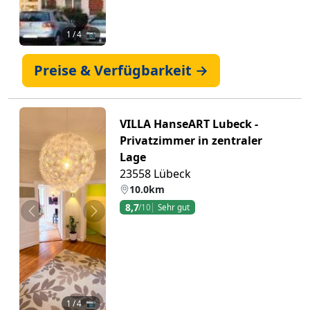
1
/ 4 📷
Preise & Verfügbarkeit →
VILLA HanseART Lubeck -
Privatzimmer in zentraler
Lage
23558 Lübeck
10.0km
8,7
/10
Sehr gut
Zurück
Weiter
1
/ 4 📷