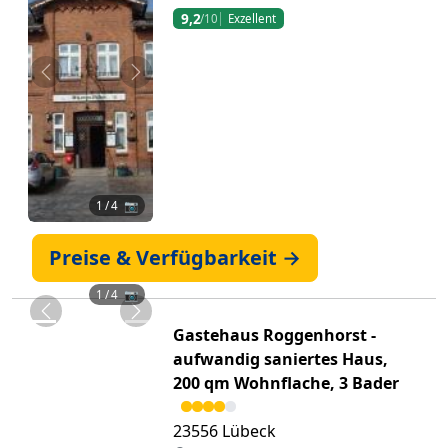
9,2
/10
Exzellent
Zurück
Weiter
1
/ 4 📷
Preise & Verfügbarkeit →
1
/ 4 📷
Zurück
Weiter
Gastehaus Roggenhorst -
aufwandig saniertes Haus,
200 qm Wohnflache, 3 Bader
23556 Lübeck