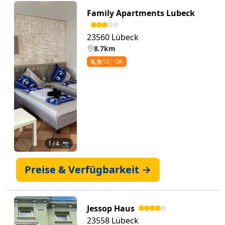
Family Apartments Lubeck
23560 Lübeck
8.7km
6,9
/10
OK
Zurück
Weiter
1
/ 4 📷
Preise & Verfügbarkeit →
Jessop Haus
23558 Lübeck