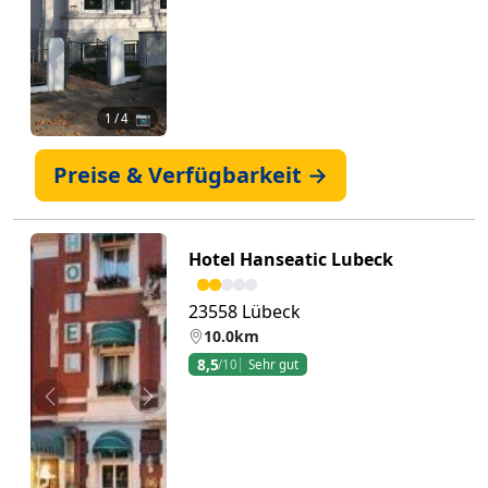
1
/ 4 📷
Preise & Verfügbarkeit →
Hotel Hanseatic Lubeck
23558 Lübeck
10.0km
8,5
/10
Sehr gut
Zurück
Weiter