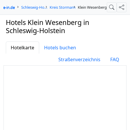
gne-in.de
Schleswig-Holstein
Kreis Stormarn
Klein Wesenberg
Suche
Teil
Hotels Klein Wesenberg in
Schleswig-Holstein
Hotelkarte
Hotels buchen
Straßenverzeichnis
FAQ