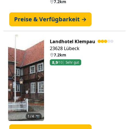
7.2km
Preise & Verfügbarkeit →
Landhotel Klempau
23628 Lübeck
7.2km
8,9
/10
Sehr gut
Zurück
Weiter
1
/ 4 📷