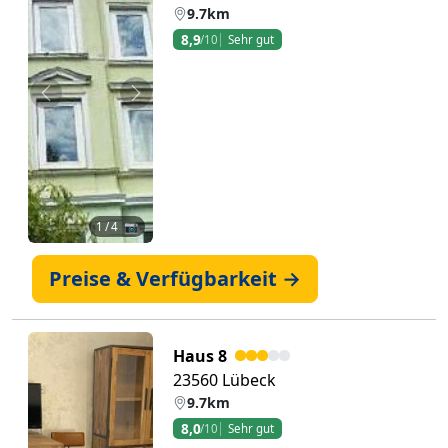
9.7km
8,9
/10
Sehr gut
Zurück
Weiter
1
/ 4 📷
Preise & Verfügbarkeit →
Haus 8
23560 Lübeck
9.7km
8,0
/10
Sehr gut