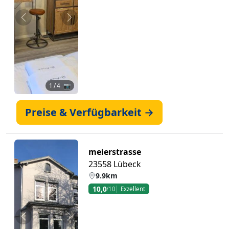
Zurück
Weiter
1
/ 4 📷
Preise & Verfügbarkeit →
meierstrasse
23558 Lübeck
9.9km
10,0
/10
Exzellent
Zurück
Weiter