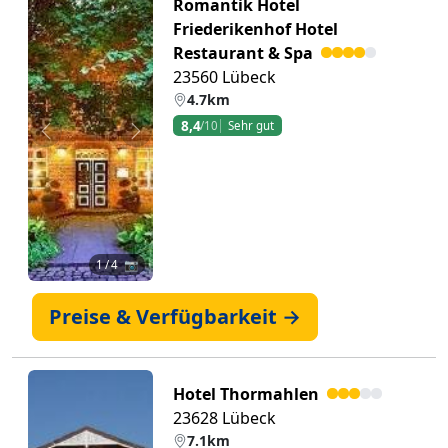
Romantik Hotel
Friederikenhof Hotel
Restaurant & Spa
23560 Lübeck
4.7km
8,4
/10
Sehr gut
Zurück
Weiter
1
/ 4 📷
Preise & Verfügbarkeit →
Hotel Thormahlen
23628 Lübeck
7.1km