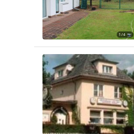
1
/ 4 📷
Zurück
W