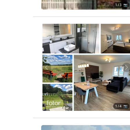
1
/ 3 📷
Zurück
W
1
/ 4 📷