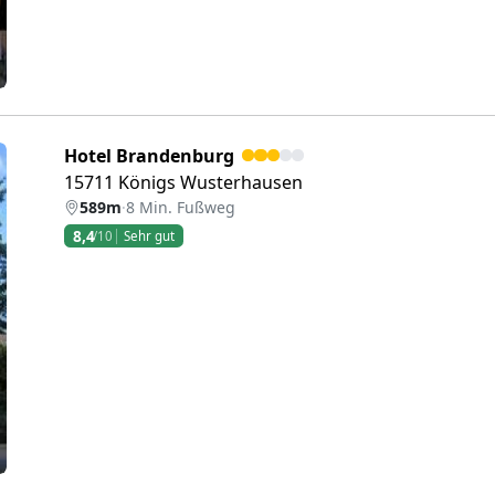
Hotel Brandenburg
15711 Königs Wusterhausen
589m
·
8 Min. Fußweg
8,4
/10
Sehr gut
eiter