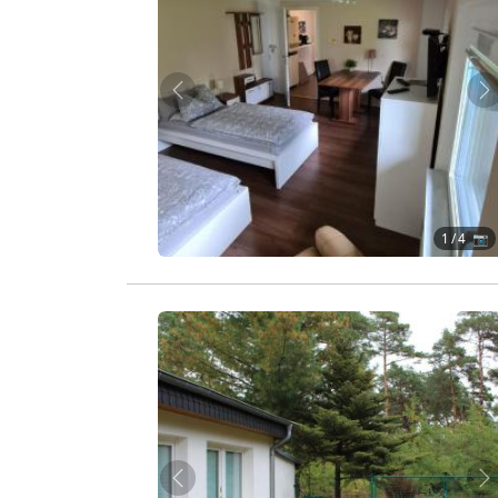
Zurück
W
1
/ 4 📷
Zurück
W