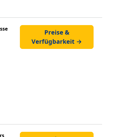
asse
Preise &
Verfügbarkeit →
rs