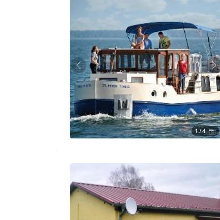
Zurück
W
1
/ 4 📷