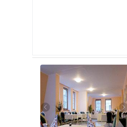
Zurück
W