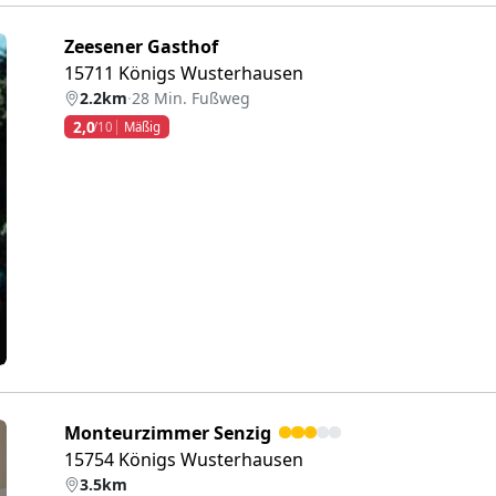
Zeesener Gasthof
15711 Königs Wusterhausen
2.2km
·
28 Min. Fußweg
2,0
/10
Mäßig
eiter
Monteurzimmer Senzig
15754 Königs Wusterhausen
3.5km