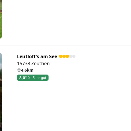
Leutloff's am See
15738 Zeuthen
4.6km
8,0
/10
Sehr gut
eiter