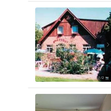
Zurück
W
1
/ 2 📷