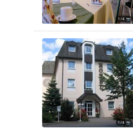
1
/ 4 📷
Zurück
W
1
/ 4 📷