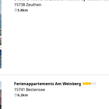
15738 Zeuthen
5.8km
eiter
Ferienappartements Am Weinberg
15741 Bestensee
6.2km