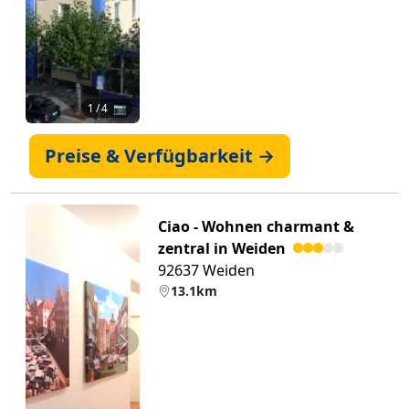
1
/ 4 📷
Preise & Verfügbarkeit →
Ciao - Wohnen charmant &
zentral in Weiden
92637 Weiden
13.1km
Zurück
Weiter