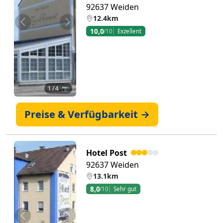
92637 Weiden
12.4km
Zurück
Weiter
10,0
/10
Exzellent
1
/ 4 📷
Preise & Verfügbarkeit →
Hotel Post
92637 Weiden
13.1km
8,0
/10
Sehr gut
Zurück
Weiter