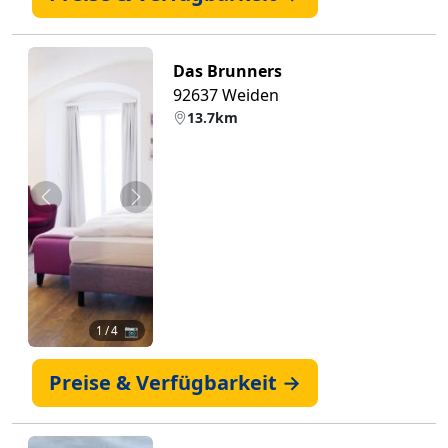
Das Brunners
92637 Weiden
13.7km
Zurück
Weiter
1
/ 4 📷
Preise & Verfügbarkeit →