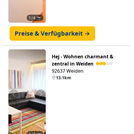
1
/ 4 📷
Preise & Verfügbarkeit →
Hej - Wohnen charmant &
zentral in Weiden
92637 Weiden
13.1km
Zurück
Weiter