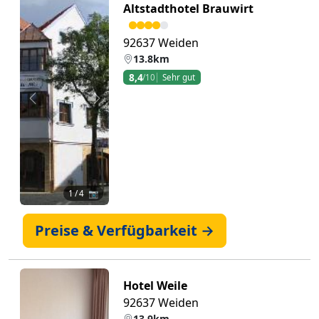
Altstadthotel Brauwirt
92637 Weiden
13.8km
8,4
/10
Sehr gut
Zurück
Weiter
1
/ 4 📷
Preise & Verfügbarkeit →
Hotel Weile
92637 Weiden
13.9km