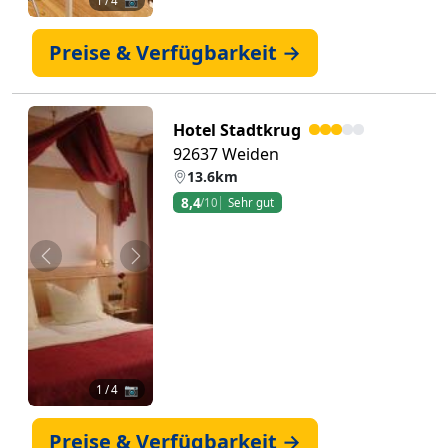
1
/ 4 📷
Preise & Verfügbarkeit →
Hotel Stadtkrug
92637 Weiden
13.6km
8,4
/10
Sehr gut
Zurück
Weiter
1
/ 4 📷
Preise & Verfügbarkeit →