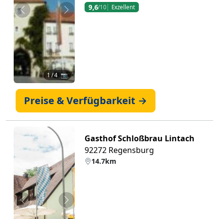
9,6
/10
Exzellent
Zurück
Weiter
1
/ 4 📷
Preise & Verfügbarkeit →
Gasthof Schloßbrau Lintach
92272 Regensburg
14.7km
Zurück
Weiter