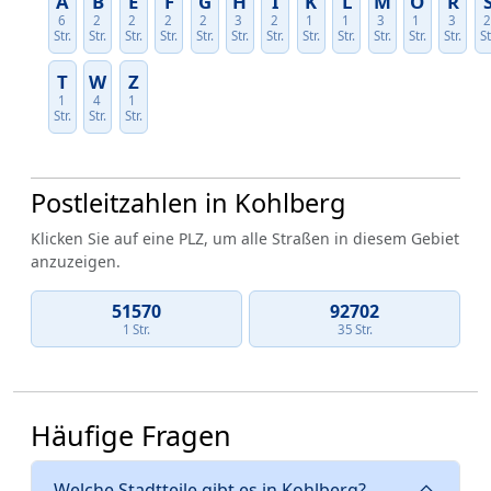
A
B
E
F
G
H
I
K
L
M
O
R
6
2
2
2
2
3
2
1
1
3
1
3
Str.
Str.
Str.
Str.
Str.
Str.
Str.
Str.
Str.
Str.
Str.
Str.
St
T
W
Z
1
4
1
Str.
Str.
Str.
Postleitzahlen in Kohlberg
Klicken Sie auf eine PLZ, um alle Straßen in diesem Gebiet
anzuzeigen.
51570
92702
1 Str.
35 Str.
Häufige Fragen
Welche Stadtteile gibt es in Kohlberg?