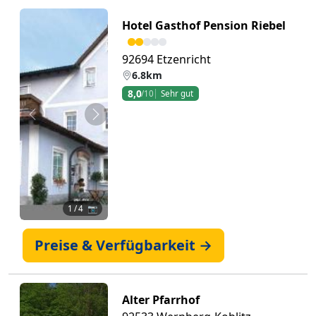
Hotel Gasthof Pension Riebel
92694 Etzenricht
6.8km
8,0
/10
Sehr gut
Zurück
Weiter
1
/ 4 📷
Preise & Verfügbarkeit →
Alter Pfarrhof