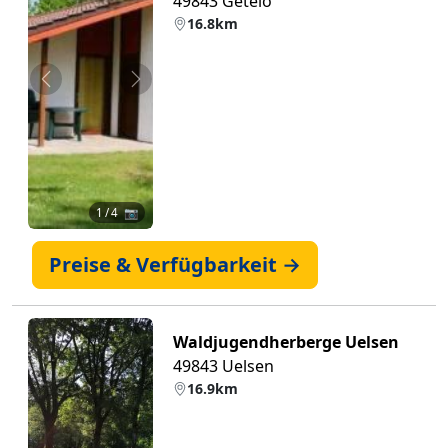
49843 Getelo
16.8km
Zurück
Weiter
1
/ 4 📷
Preise & Verfügbarkeit →
Waldjugendherberge Uelsen
49843 Uelsen
16.9km