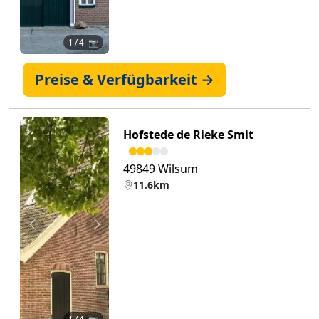
1
/ 4 📷
Preise & Verfügbarkeit →
Hofstede de Rieke Smit
49849 Wilsum
11.6km
Zurück
Weiter