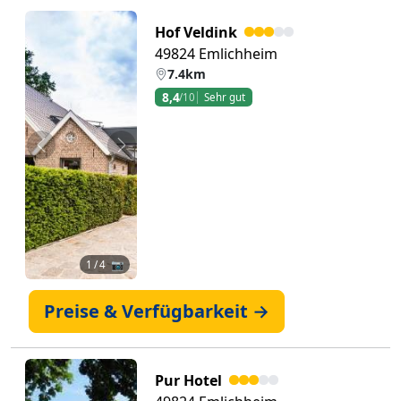
Hof Veldink
49824 Emlichheim
7.4km
8,4
/10
Sehr gut
Zurück
Weiter
1
/ 4 📷
Preise & Verfügbarkeit →
Pur Hotel