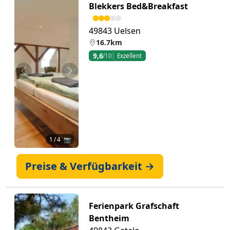
Blekkers Bed&Breakfast
49843 Uelsen
16.7km
9,6
/10
Exzellent
Zurück
Weiter
1
/ 4 📷
Preise & Verfügbarkeit →
Ferienpark Grafschaft
Bentheim