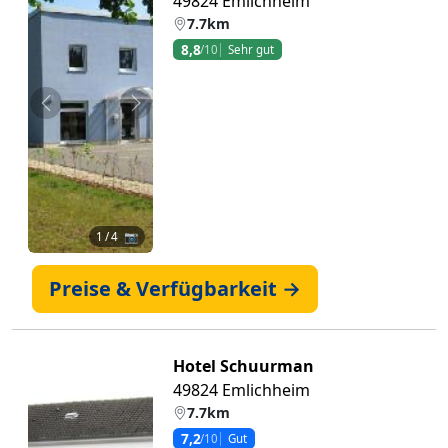
49824 Emlichheim
7.7km
8,8
/10
Sehr gut
Zurück
Weiter
1
/ 4 📷
Preise & Verfügbarkeit →
Hotel Schuurman
49824 Emlichheim
7.7km
7,2
/10
Gut