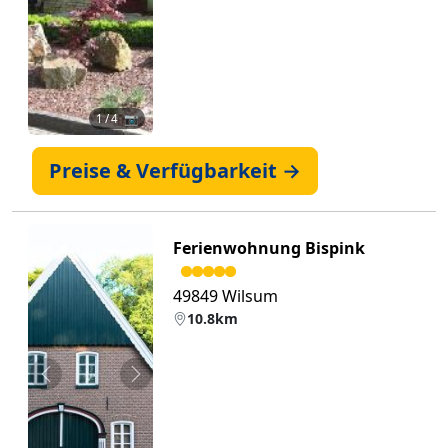
1
/ 4 📷
Preise & Verfügbarkeit →
Ferienwohnung Bispink
49849 Wilsum
10.8km
Zurück
Weiter