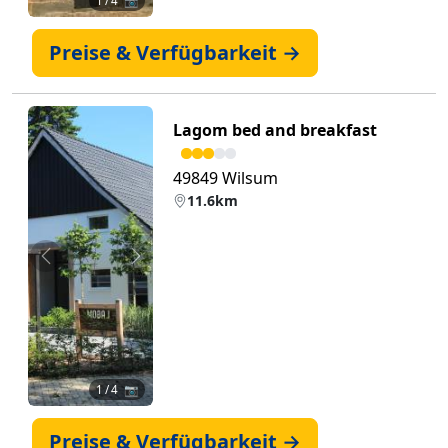
1
/ 4 📷
Preise & Verfügbarkeit →
Lagom bed and breakfast
49849 Wilsum
11.6km
Zurück
Weiter
1
/ 4 📷
Preise & Verfügbarkeit →