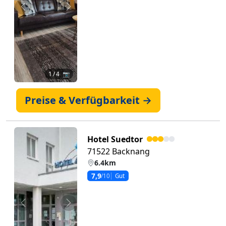
Zurück
Weiter
1
/ 4 📷
Preise & Verfügbarkeit →
Hotel Suedtor
71522 Backnang
6.4km
7,9
/10
Gut
Zurück
Weiter