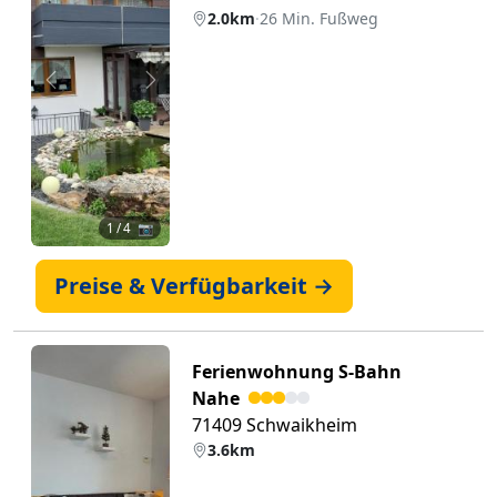
2.0km
·
26 Min. Fußweg
Zurück
Weiter
1
/ 4 📷
Preise & Verfügbarkeit →
Ferienwohnung S-Bahn
Nahe
71409 Schwaikheim
3.6km