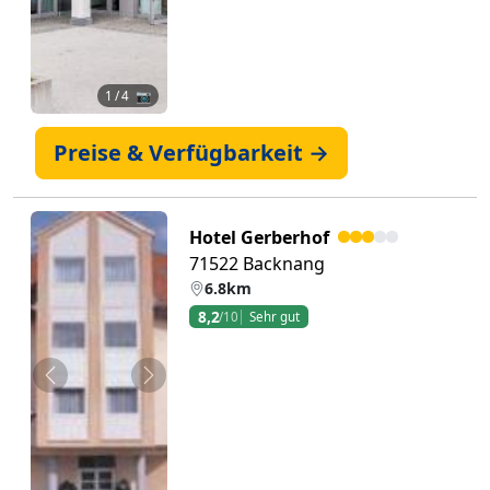
1
/ 4 📷
Preise & Verfügbarkeit →
Hotel Gerberhof
71522 Backnang
6.8km
8,2
/10
Sehr gut
Zurück
Weiter