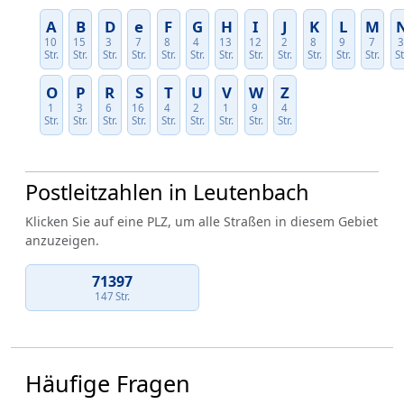
A
B
D
e
F
G
H
I
J
K
L
M
10
15
3
7
8
4
13
12
2
8
9
7
Str.
Str.
Str.
Str.
Str.
Str.
Str.
Str.
Str.
Str.
Str.
Str.
St
O
P
R
S
T
U
V
W
Z
1
3
6
16
4
2
1
9
4
Str.
Str.
Str.
Str.
Str.
Str.
Str.
Str.
Str.
Postleitzahlen in Leutenbach
Klicken Sie auf eine PLZ, um alle Straßen in diesem Gebiet
anzuzeigen.
71397
147 Str.
Häufige Fragen