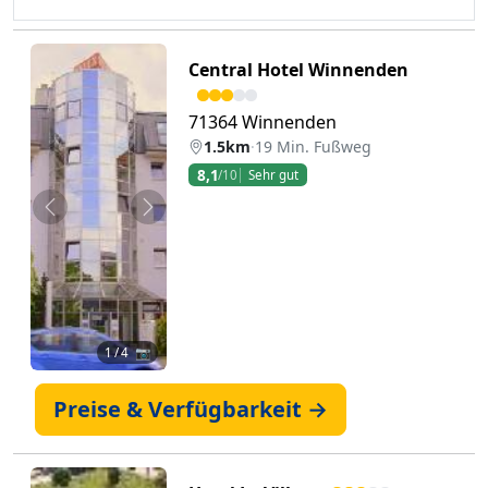
Central Hotel Winnenden
71364 Winnenden
1.5km
·
19 Min. Fußweg
8,1
/10
Sehr gut
Zurück
Weiter
1
/ 4 📷
Preise & Verfügbarkeit →