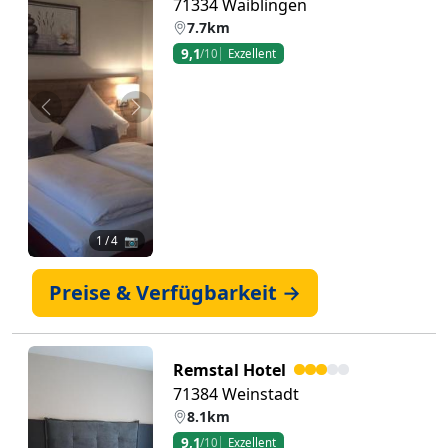
71334 Waiblingen
7.7km
9,1
/10
Exzellent
Zurück
Weiter
1
/ 4 📷
Preise & Verfügbarkeit →
Remstal Hotel
71384 Weinstadt
8.1km
9,1
/10
Exzellent