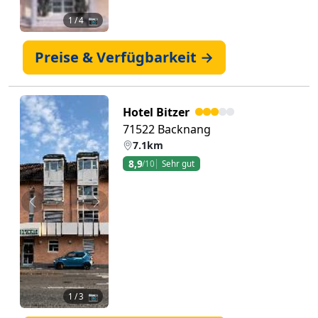
1
/ 4 📷
Preise & Verfügbarkeit →
Hotel Bitzer
71522 Backnang
7.1km
8,9
/10
Sehr gut
Zurück
Weiter
1
/ 3 📷