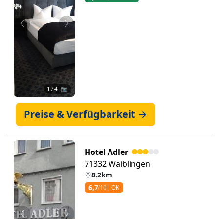
Zurück
Weiter
1
/ 4 📷
Preise & Verfügbarkeit →
Hotel Adler
71332 Waiblingen
8.2km
6,7
/10
OK
Zurück
Weiter