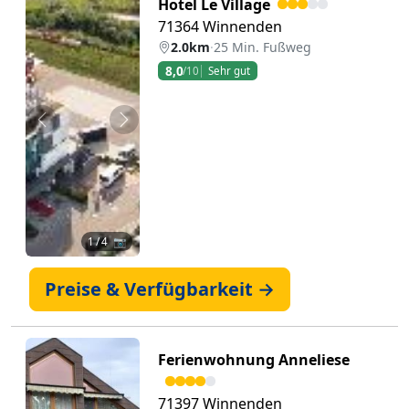
Hotel Le Village
71364 Winnenden
2.0km
·
25 Min. Fußweg
8,0
/10
Sehr gut
Zurück
Weiter
1
/ 4 📷
Preise & Verfügbarkeit →
Ferienwohnung Anneliese
71397 Winnenden