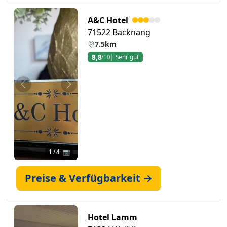
A&C Hotel
71522 Backnang
7.5km
8,8
/10
Sehr gut
Zurück
Weiter
1
/ 4 📷
Preise & Verfügbarkeit →
Hotel Lamm