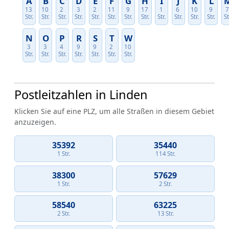
A
B
C
D
E
F
G
H
I
J
K
L
13
10
2
3
2
11
9
17
1
6
10
9
Str.
Str.
Str.
Str.
Str.
Str.
Str.
Str.
Str.
Str.
Str.
Str.
St
N
O
P
R
S
T
W
3
3
4
9
9
2
10
Str.
Str.
Str.
Str.
Str.
Str.
Str.
Postleitzahlen in Linden
Klicken Sie auf eine PLZ, um alle Straßen in diesem Gebiet
anzuzeigen.
35392
35440
1 Str.
114 Str.
38300
57629
1 Str.
2 Str.
58540
63225
2 Str.
13 Str.