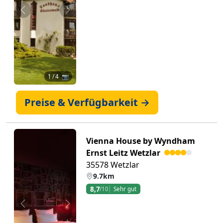
Zurück
Weiter
1
/ 4 📷
Preise & Verfügbarkeit →
Vienna House by Wyndham
Ernst Leitz Wetzlar
35578 Wetzlar
9.7km
8,7
/10
Sehr gut
Zurück
Weiter