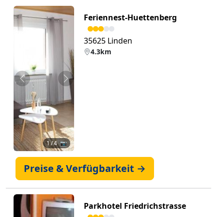
Feriennest-Huettenberg
35625 Linden
4.3km
Zurück
Weiter
1
/ 4 📷
Preise & Verfügbarkeit →
Parkhotel Friedrichstrasse