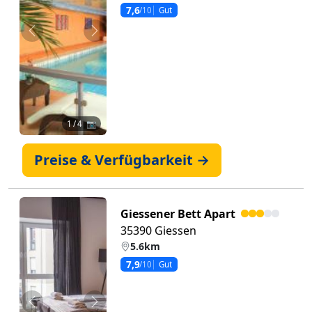
7,6
/10
Gut
Zurück
Weiter
1
/ 4 📷
Preise & Verfügbarkeit →
Giessener Bett Apart
35390 Giessen
5.6km
7,9
/10
Gut
Zurück
Weiter