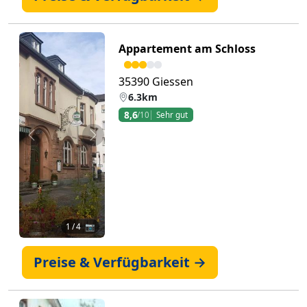
Appartement am Schloss
35390 Giessen
6.3km
8,6
/10
Sehr gut
Zurück
Weiter
1
/ 4 📷
Preise & Verfügbarkeit →