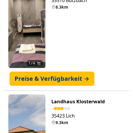
35510 Butzbach
8.3km
Zurück
Weiter
1
/ 4 📷
Preise & Verfügbarkeit →
Landhaus Klosterwald
35423 Lich
9.3km