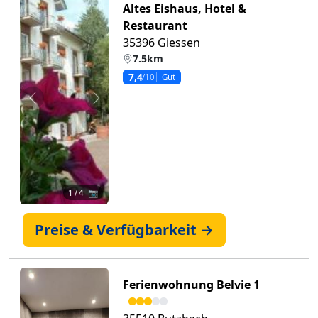
Altes Eishaus, Hotel &
Restaurant
35396 Giessen
7.5km
7,4
/10
Gut
Zurück
Weiter
1
/ 4 📷
Preise & Verfügbarkeit →
Ferienwohnung Belvie 1