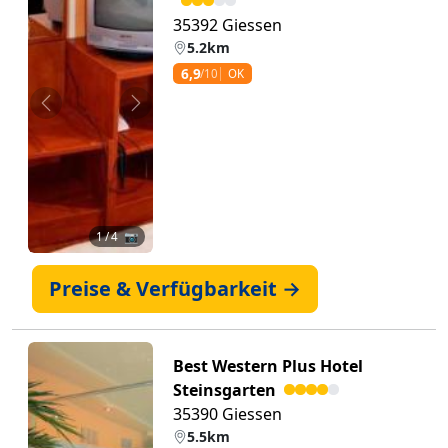
35392 Giessen
5.2km
6,9
/10
OK
Zurück
Weiter
1
/ 4 📷
Preise & Verfügbarkeit →
Best Western Plus Hotel
Steinsgarten
35390 Giessen
5.5km