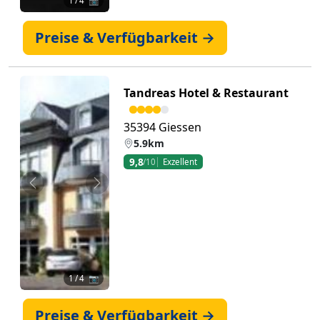
1
/ 4 📷
Preise & Verfügbarkeit →
Tandreas Hotel & Restaurant
35394 Giessen
5.9km
9,8
/10
Exzellent
Zurück
Weiter
1
/ 4 📷
Preise & Verfügbarkeit →