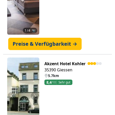
1
/ 4 📷
Preise & Verfügbarkeit →
Akzent Hotel Kohler
35390 Giessen
5.7km
8,4
/10
Sehr gut
Zurück
Weiter