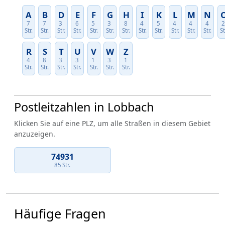
A
B
D
E
F
G
H
I
K
L
M
N
7
7
3
6
5
3
8
4
5
4
4
4
Str.
Str.
Str.
Str.
Str.
Str.
Str.
Str.
Str.
Str.
Str.
Str.
St
R
S
T
U
V
W
Z
4
8
3
3
1
3
1
Str.
Str.
Str.
Str.
Str.
Str.
Str.
Postleitzahlen in Lobbach
Klicken Sie auf eine PLZ, um alle Straßen in diesem Gebiet
anzuzeigen.
74931
85 Str.
Häufige Fragen