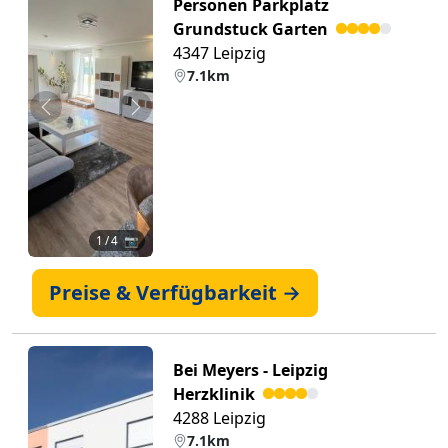
Personen Parkplatz
Grundstuck Garten
4347 Leipzig
7.1km
Zurück
Weiter
1
/ 4 📷
Preise & Verfügbarkeit →
Bei Meyers - Leipzig
Herzklinik
4288 Leipzig
7.1km