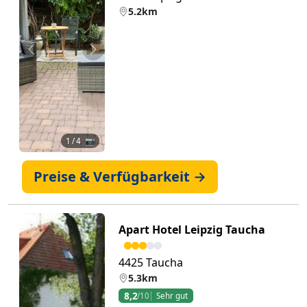
5.2km
Zurück
Weiter
1
/ 4 📷
Preise & Verfügbarkeit →
Apart Hotel Leipzig Taucha
4425 Taucha
5.3km
8,2
/10
Sehr gut