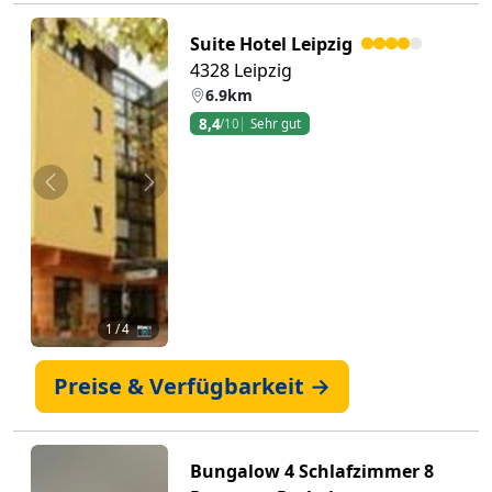
Suite Hotel Leipzig
4328 Leipzig
6.9km
8,4
/10
Sehr gut
Zurück
Weiter
1
/ 4 📷
Preise & Verfügbarkeit →
Bungalow 4 Schlafzimmer 8