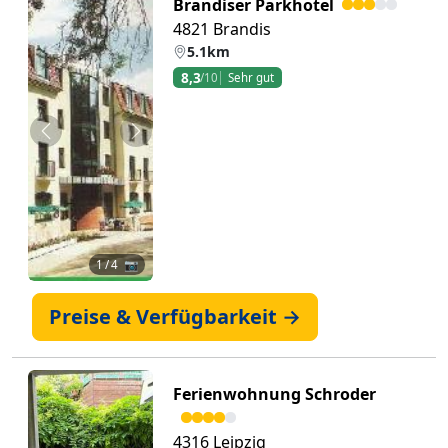
Brandiser Parkhotel
4821 Brandis
5.1km
8,3
/10
Sehr gut
Zurück
Weiter
1
/ 4 📷
Preise & Verfügbarkeit →
Ferienwohnung Schroder
4316 Leipzig