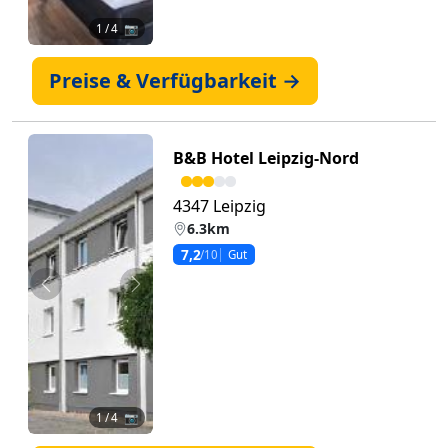
1
/ 4 📷
Preise & Verfügbarkeit →
B&B Hotel Leipzig-Nord
4347 Leipzig
6.3km
7,2
/10
Gut
Zurück
Weiter
1
/ 4 📷