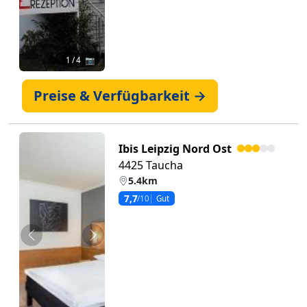
1
/ 4 📷
Preise & Verfügbarkeit →
Ibis Leipzig Nord Ost
4425 Taucha
5.4km
7,7
/10
Gut
Zurück
Weiter