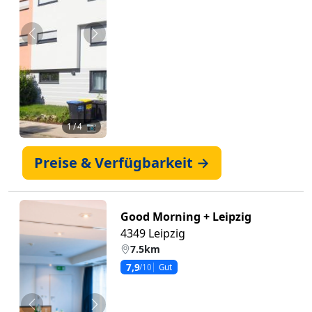
Zurück
Weiter
1
/ 4 📷
Preise & Verfügbarkeit →
Good Morning + Leipzig
4349 Leipzig
7.5km
7,9
/10
Gut
Zurück
Weiter