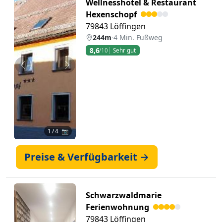
Wellnesshotel & Restaurant
Hexenschopf
79843 Löffingen
244m
·
4 Min. Fußweg
8,6
/10
Sehr gut
Zurück
Weiter
1
/ 4 📷
Preise & Verfügbarkeit →
Schwarzwaldmarie
Ferienwohnung
79843 Löffingen