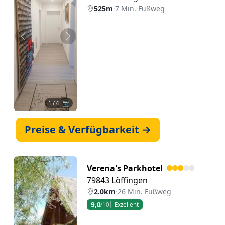
525m
·
7 Min. Fußweg
Zurück
Weiter
1
/ 4 📷
Preise & Verfügbarkeit →
Verena's Parkhotel
79843 Löffingen
2.0km
·
26 Min. Fußweg
9,0
/10
Exzellent