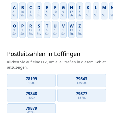
A
B
C
D
E
F
G
H
I
K
L
M
21
16
1
9
5
10
9
17
6
13
11
11
Str.
Str.
Str.
Str.
Str.
Str.
Str.
Str.
Str.
Str.
Str.
Str.
St
O
P
R
S
T
U
V
W
Z
9
3
12
34
6
1
1
13
2
Str.
Str.
Str.
Str.
Str.
Str.
Str.
Str.
Str.
Postleitzahlen in Löffingen
Klicken Sie auf eine PLZ, um alle Straßen in diesem Gebiet
anzuzeigen.
78199
79843
1 Str.
135 Str.
79848
79877
18 Str.
15 Str.
79879
42 Str.