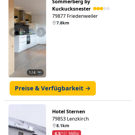
Sommerberg by
Kuckucksnester
79877 Friedenweiler
7.8km
Zurück
Weiter
1
/ 4 📷
Preise & Verfügbarkeit →
Hotel Sternen
79853 Lenzkirch
8.1km
4,5
/10
Mäßig