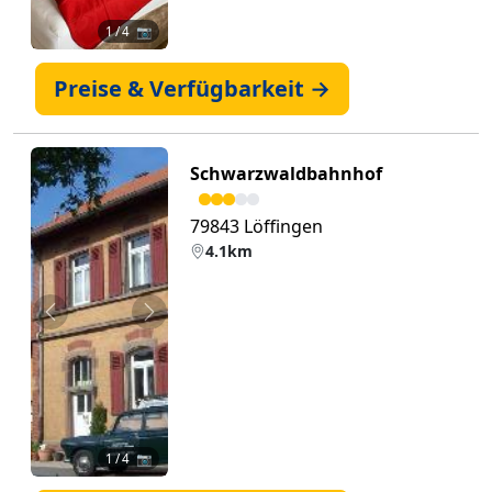
1
/ 4 📷
Preise & Verfügbarkeit →
Schwarzwaldbahnhof
79843 Löffingen
4.1km
Zurück
Weiter
1
/ 4 📷