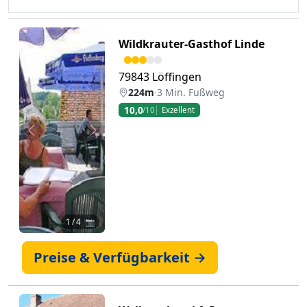
Wildkrauter-Gasthof Linde
79843 Löffingen
224m
·
3 Min. Fußweg
10,0
/10
Exzellent
Zurück
Weiter
1
/ 4 📷
Preise & Verfügbarkeit →