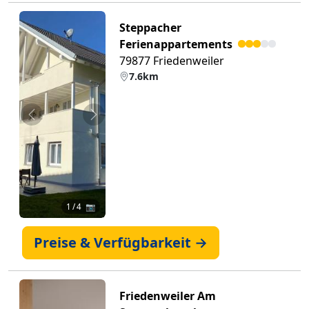
Steppacher
Ferienappartements
79877 Friedenweiler
7.6km
Zurück
Weiter
1
/ 4 📷
Preise & Verfügbarkeit →
Friedenweiler Am