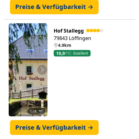
Preise & Verfügbarkeit →
Hof Stallegg
79843 Löffingen
4.9km
10,0
/10
Exzellent
Zurück
Weiter
1
/ 4 📷
Preise & Verfügbarkeit →