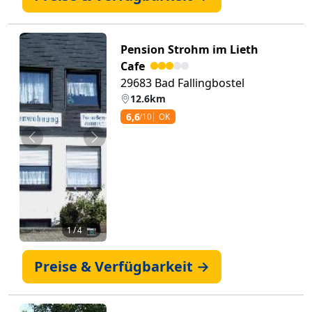
Pension Strohm im Lieth
Cafe
29683 Bad Fallingbostel
12.6km
6,6
/10
OK
Zurück
Weiter
1
/ 4 📷
Preise & Verfügbarkeit →