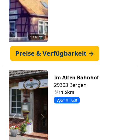
1
/ 4 📷
Preise & Verfügbarkeit →
Im Alten Bahnhof
29303 Bergen
11.5km
7,6
/10
Gut
Zurück
Weiter