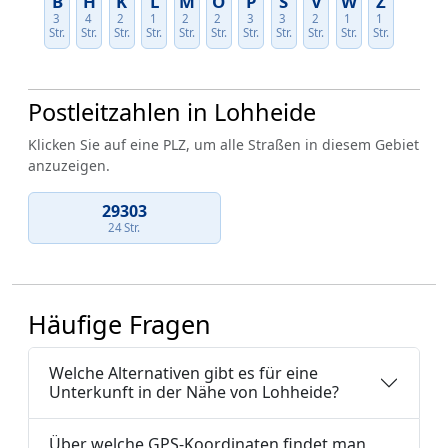
B
H
K
L
M
O
P
S
V
W
Z
3
4
2
1
2
2
3
3
2
1
1
Str.
Str.
Str.
Str.
Str.
Str.
Str.
Str.
Str.
Str.
Str.
Postleitzahlen in Lohheide
Klicken Sie auf eine PLZ, um alle Straßen in diesem Gebiet
anzuzeigen.
29303
24 Str.
Häufige Fragen
Welche Alternativen gibt es für eine
Unterkunft in der Nähe von Lohheide?
Über welche GPS-Koordinaten findet man