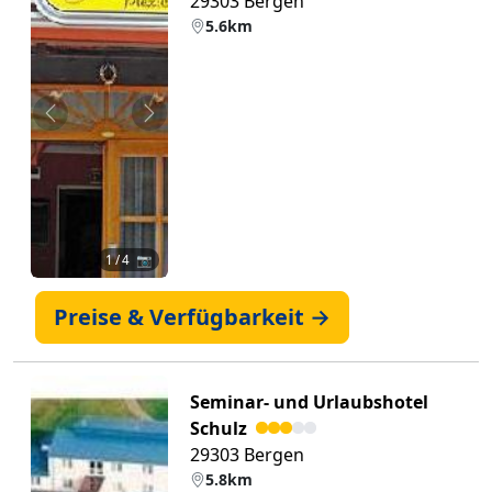
29303 Bergen
5.6km
Zurück
Weiter
1
/ 4 📷
Preise & Verfügbarkeit →
Seminar- und Urlaubshotel
Schulz
29303 Bergen
5.8km