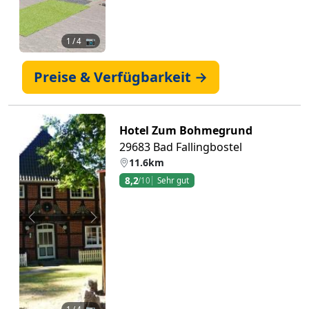
1
/ 4 📷
Preise & Verfügbarkeit →
Hotel Zum Bohmegrund
29683 Bad Fallingbostel
11.6km
8,2
/10
Sehr gut
Zurück
Weiter