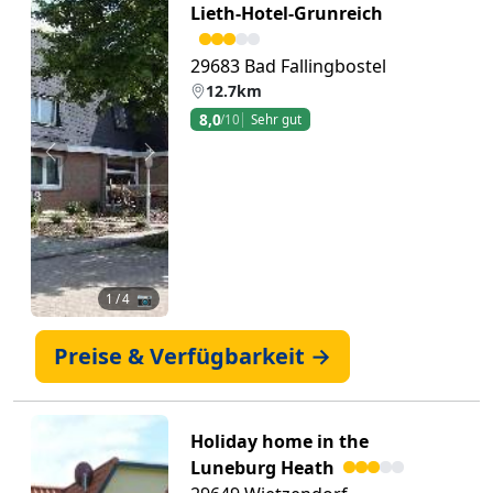
Lieth-Hotel-Grunreich
29683 Bad Fallingbostel
12.7km
8,0
/10
Sehr gut
Zurück
Weiter
1
/ 4 📷
Preise & Verfügbarkeit →
Holiday home in the
Luneburg Heath