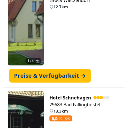
29649 Wietzendorf
12.7km
Zurück
Weiter
1
/ 4 📷
Preise & Verfügbarkeit →
Hotel Schnehagen
29683 Bad Fallingbostel
13.3km
6,0
/10
OK