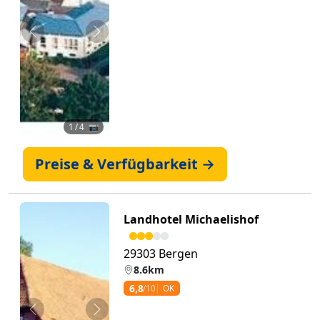
Zurück
Weiter
1
/ 4 📷
Preise & Verfügbarkeit →
Landhotel Michaelishof
29303 Bergen
8.6km
6,8
/10
OK
Zurück
Weiter