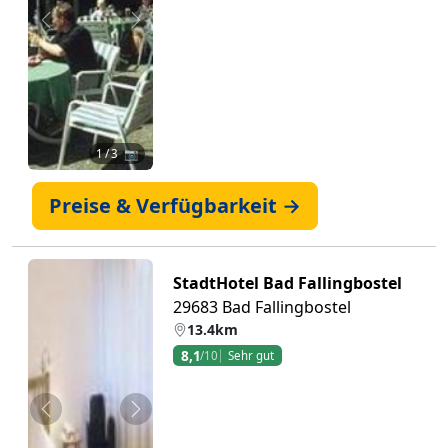
Zurück
Weiter
1
/ 3 📷
Preise & Verfügbarkeit →
StadtHotel Bad Fallingbostel
29683 Bad Fallingbostel
13.4km
8,1
/10
Sehr gut
Zurück
Weiter