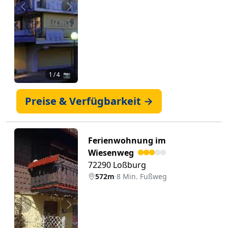
Zurück
Weiter
1
/ 4 📷
Preise & Verfügbarkeit →
Ferienwohnung im
Wiesenweg
72290 Loßburg
572m
·
8 Min. Fußweg
Zurück
Weiter