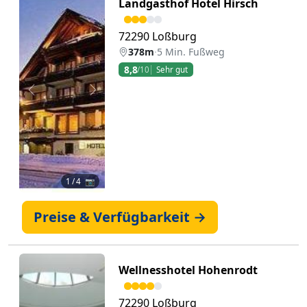
Landgasthof Hotel Hirsch
72290 Loßburg
378m
·
5 Min. Fußweg
8,8
/10
Sehr gut
Zurück
Weiter
1
/ 4 📷
Preise & Verfügbarkeit →
Wellnesshotel Hohenrodt
72290 Loßburg