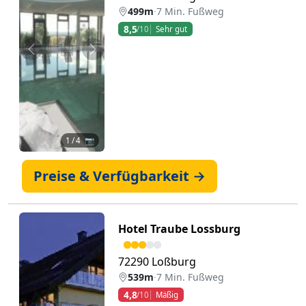
499m
·
7 Min. Fußweg
8,5
/10
Sehr gut
Zurück
Weiter
1
/ 4 📷
Preise & Verfügbarkeit →
Hotel Traube Lossburg
72290 Loßburg
539m
·
7 Min. Fußweg
4,8
/10
Mäßig