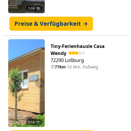
1
/ 4 📷
Preise & Verfügbarkeit →
Tiny-Ferienhausle Casa
Wendy
72290 Loßburg
776m
·
10 Min. Fußweg
Zurück
Weiter
1
/ 4 📷