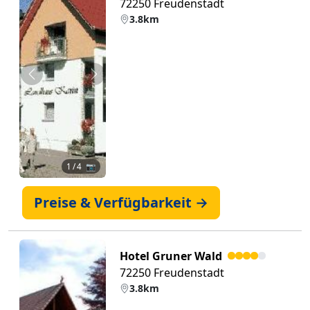
72250 Freudenstadt
3.8km
Zurück
Weiter
1
/ 4 📷
Preise & Verfügbarkeit →
Hotel Gruner Wald
72250 Freudenstadt
3.8km