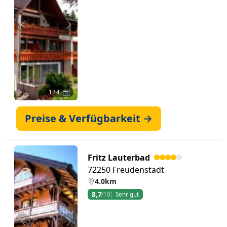
Zurück
Weiter
1
/ 4 📷
Preise & Verfügbarkeit →
Fritz Lauterbad
72250 Freudenstadt
4.0km
8,7
/10
Sehr gut
Zurück
Weiter