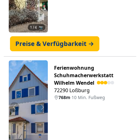
1
/ 4 📷
Preise & Verfügbarkeit →
Ferienwohnung
Schuhmacherwerkstatt
Wilhelm Wendel
72290 Loßburg
768m
·
10 Min. Fußweg
Zurück
Weiter