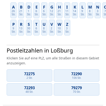
A
B
D
E
F
G
H
I
K
L
M
N
26
21
1
6
6
12
21
11
14
9
8
3
Str.
Str.
Str.
Str.
Str.
Str.
Str.
Str.
Str.
Str.
Str.
Str.
St
P
R
S
T
U
V
W
Z
9
13
30
6
8
2
10
3
Str.
Str.
Str.
Str.
Str.
Str.
Str.
Str.
Postleitzahlen in Loßburg
Klicken Sie auf eine PLZ, um alle Straßen in diesem Gebiet
anzuzeigen.
72275
72290
2 Str.
106 Str.
72293
79279
48 Str.
70 Str.