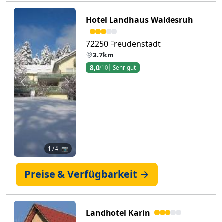
Hotel Landhaus Waldesruh
72250 Freudenstadt
3.7km
8,0
/10
Sehr gut
Zurück
Weiter
1
/ 4 📷
Preise & Verfügbarkeit →
Landhotel Karin