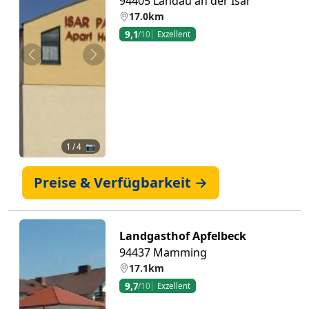
94405 Landau an der Isar
17.0km
9,1
/10
Exzellent
Zurück
Weiter
1
/ 4 📷
Preise & Verfügbarkeit →
Landgasthof Apfelbeck
94437 Mamming
17.1km
9,7
/10
Exzellent