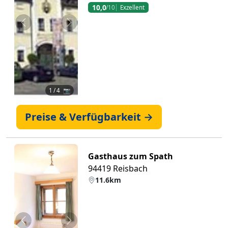
10,0
/10
Exzellent
Zurück
Weiter
1
/ 4 📷
Preise & Verfügbarkeit →
Gasthaus zum Spath
94419 Reisbach
11.6km
Zurück
Weiter