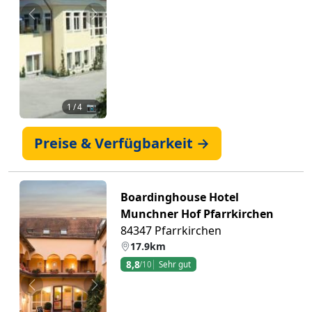
Zurück
Weiter
1
/ 4 📷
Preise & Verfügbarkeit →
Boardinghouse Hotel
Munchner Hof Pfarrkirchen
84347 Pfarrkirchen
17.9km
8,8
/10
Sehr gut
Zurück
Weiter