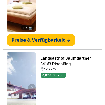
1
/ 4 📷
Preise & Verfügbarkeit →
Landgasthof Baumgartner
84163 Dingolfing
12.7km
8,8
/10
Sehr gut
Zurück
Weiter