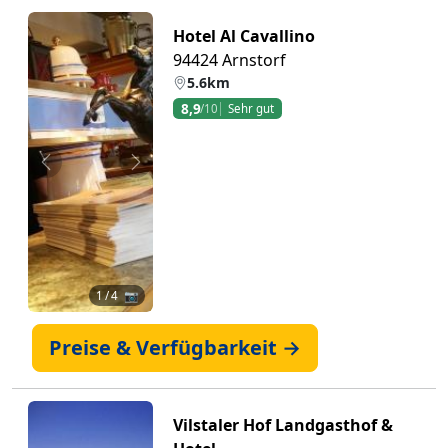
Hotel Al Cavallino
94424 Arnstorf
5.6km
8,9
/10
Sehr gut
Zurück
Weiter
1
/ 4 📷
Preise & Verfügbarkeit →
Vilstaler Hof Landgasthof &