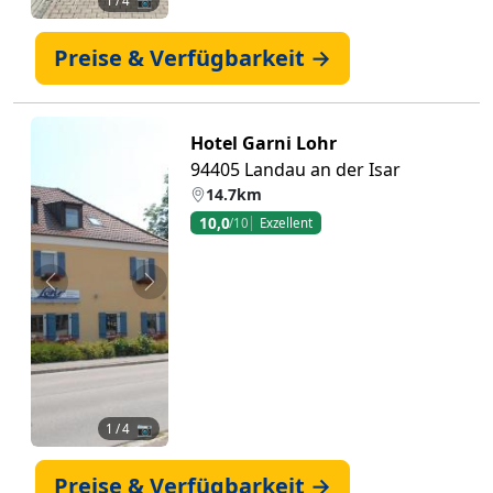
1
/ 4 📷
Preise & Verfügbarkeit →
Hotel Garni Lohr
94405 Landau an der Isar
14.7km
10,0
/10
Exzellent
Zurück
Weiter
1
/ 4 📷
Preise & Verfügbarkeit →