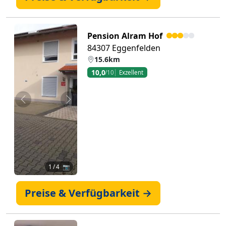
Pension Alram Hof
84307 Eggenfelden
15.6km
10,0
/10
Exzellent
Zurück
Weiter
1
/ 4 📷
Preise & Verfügbarkeit →