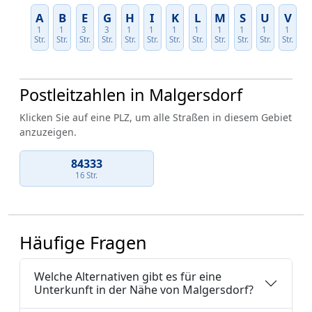
A
B
E
G
H
I
K
L
M
S
U
V
1
1
3
3
1
1
1
1
1
1
1
1
Str.
Str.
Str.
Str.
Str.
Str.
Str.
Str.
Str.
Str.
Str.
Str.
Postleitzahlen in Malgersdorf
Klicken Sie auf eine PLZ, um alle Straßen in diesem Gebiet
anzuzeigen.
84333
16 Str.
Häufige Fragen
Welche Alternativen gibt es für eine
Unterkunft in der Nähe von Malgersdorf?