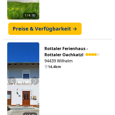
1
/ 4 📷
Preise & Verfügbarkeit →
Rottaler Ferienhaus -
Rottaler Oachkatzl
94439 Wilhelm
14.4km
Zurück
Weiter