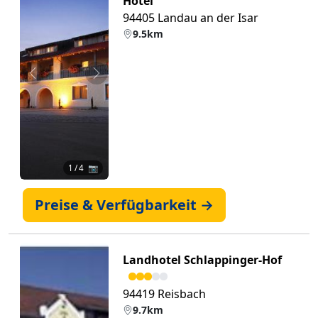
Hotel
94405 Landau an der Isar
9.5km
Zurück
Weiter
1
/ 4 📷
Preise & Verfügbarkeit →
Landhotel Schlappinger-Hof
94419 Reisbach
9.7km