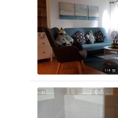
Zurück
W
1
/ 4 📷