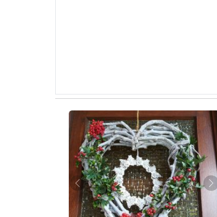
Zurück
W