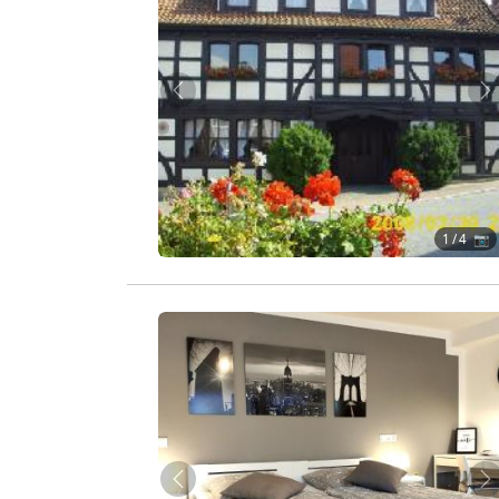
Zurück
W
1
/ 4 📷
Zurück
W