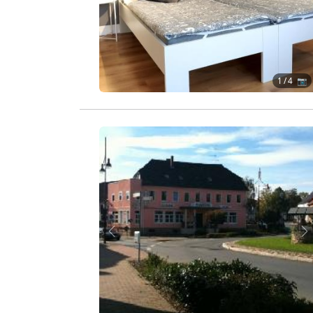
1
/ 4 📷
Zurück
W