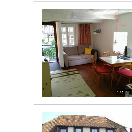
Zurück
W
1
/ 4 📷