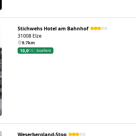
Stichwehs Hotel am Bahnhof
31008 Elze
9.7km
10,0
/10
Exzellent
eiter
Weserbergland-Stop