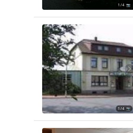
1
/ 4 📷
Zurück
W
1
/ 4 📷