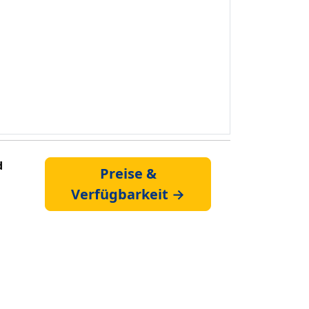
d
Preise &
Verfügbarkeit →