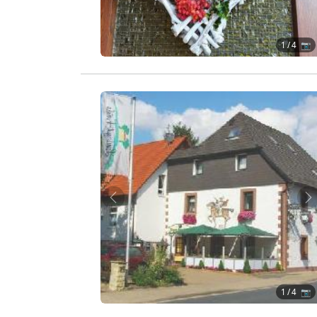
1
/ 4 📷
Zurück
W
1
/ 4 📷