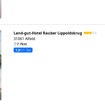
Land-gut-Hotel Rauber Lippoldskrug
31061 Alfeld
7.7km
7,0
/10
Gut
eiter