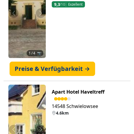
9,3
/10
Exzellent
Zurück
Weiter
1
/ 4 📷
Preise & Verfügbarkeit →
Apart Hotel Haveltreff
14548 Schwielowsee
4.6km
Zurück
Weiter