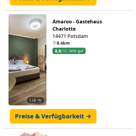
Amaroo - Gastehaus
Charlotte
14471 Potsdam
8.4km
8,8
/10
Sehr gut
Zurück
Weiter
1
/ 4 📷
Preise & Verfügbarkeit →