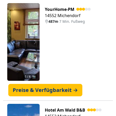
YourHome-PM
14552 Michendorf
487m
·
7 Min. Fußweg
Zurück
Weiter
1
/ 4 📷
Preise & Verfügbarkeit →
Hotel Am Wald B&B