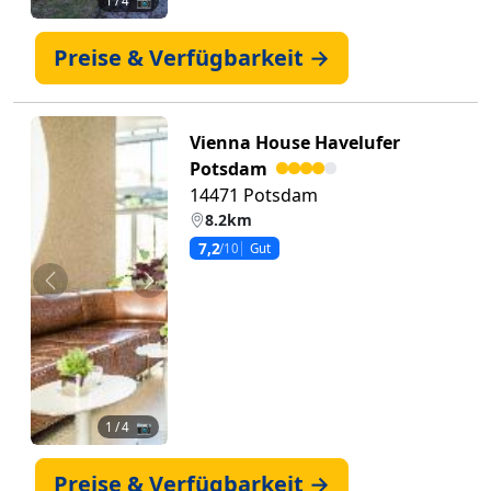
1
/ 4 📷
Preise & Verfügbarkeit →
Vienna House Havelufer
Potsdam
14471 Potsdam
8.2km
7,2
/10
Gut
Zurück
Weiter
1
/ 4 📷
Preise & Verfügbarkeit →