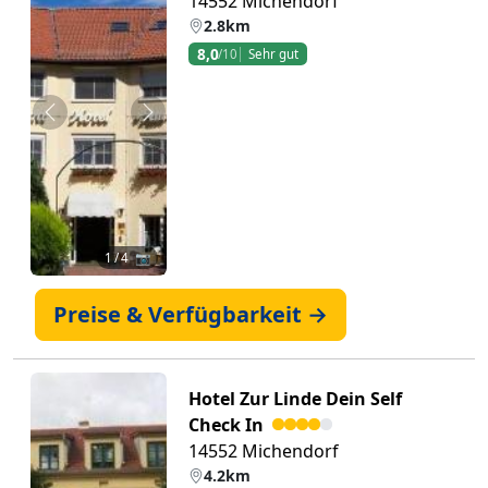
14552 Michendorf
2.8km
8,0
/10
Sehr gut
Zurück
Weiter
1
/ 4 📷
Preise & Verfügbarkeit →
Hotel Zur Linde Dein Self
Check In
14552 Michendorf
4.2km