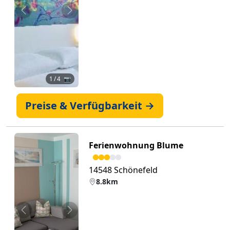
Zurück
Weiter
1
/ 4 📷
Preise & Verfügbarkeit →
Ferienwohnung Blume
14548 Schönefeld
8.8km
Zurück
Weiter