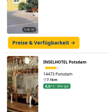
1
/ 4 📷
Preise & Verfügbarkeit →
INSELHOTEL Potsdam
14473 Potsdam
7.1km
8,0
/10
Sehr gut
Zurück
Weiter