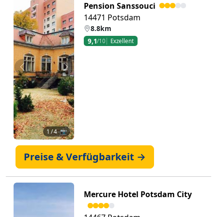
Pension Sanssouci
14471 Potsdam
8.8km
9,1
/10
Exzellent
Zurück
Weiter
1
/ 4 📷
Preise & Verfügbarkeit →
Mercure Hotel Potsdam City