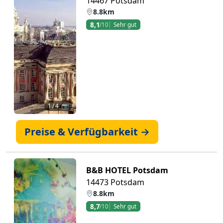
14467 Potsdam
8.8km
8,1
/10
Sehr gut
Zurück
Weiter
1
/ 4 📷
Preise & Verfügbarkeit →
B&B HOTEL Potsdam
14473 Potsdam
8.8km
8,7
/10
Sehr gut