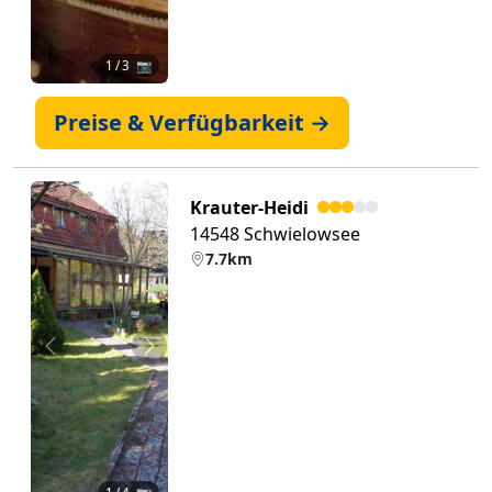
1
/ 3 📷
Preise & Verfügbarkeit →
Krauter-Heidi
14548 Schwielowsee
7.7km
Zurück
Weiter