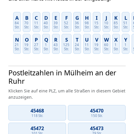
A
B
C
D
E
F
G
H
I
J
K
L
84
70
11
40
39
52
36
98
15
10
85
51
Str.
Str.
Str.
Str.
Str.
Str.
Str.
Str.
Str.
Str.
Str.
Str.
N
O
P
Q
R
S
T
U
V
W
X
Y
21
19
27
1
43
125
24
11
19
60
1
1
Str.
Str.
Str.
Str.
Str.
Str.
Str.
Str.
Str.
Str.
Str.
Str.
Postleitzahlen in Mülheim an der
Ruhr
Klicken Sie auf eine PLZ, um alle Straßen in diesem Gebiet
anzuzeigen.
45468
45470
118 Str.
150 Str.
45472
45473
101 Str.
79 Str.