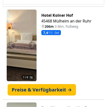
Hotel Kolner Hof
45468 Mülheim an der Ruhr
206m
·
3 Min. Fußweg
7,4
/10
Gut
Zurück
Weiter
1
/ 4 📷
Preise & Verfügbarkeit →