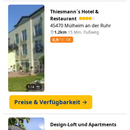
Thiesmann´s Hotel &
Restaurant
45470 Mülheim an der Ruhr
1.2km
·
15 Min. Fußweg
6,9
/10
OK
Zurück
Weiter
1
/ 4 📷
Preise & Verfügbarkeit →
Design-Loft und Apartments