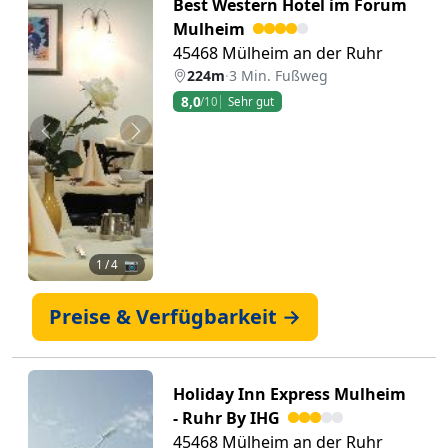
Best Western Hotel im Forum
Mulheim
45468 Mülheim an der Ruhr
224m
·
3 Min. Fußweg
8,0
/10
Sehr gut
Zurück
Weiter
1
/ 4 📷
Preise & Verfügbarkeit →
Holiday Inn Express Mulheim
- Ruhr By IHG
45468 Mülheim an der Ruhr