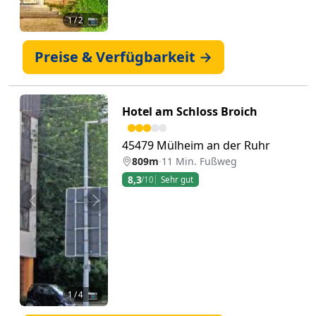
1
/ 2 📷
Preise & Verfügbarkeit →
Hotel am Schloss Broich
45479 Mülheim an der Ruhr
809m
·
11 Min. Fußweg
8,3
/10
Sehr gut
Zurück
Weiter
1
/ 4 📷