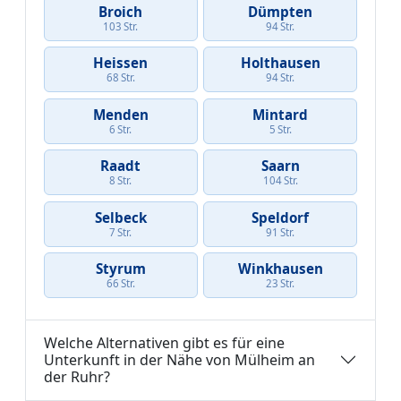
Broich
Dümpten
103 Str.
94 Str.
Heissen
Holthausen
68 Str.
94 Str.
Menden
Mintard
6 Str.
5 Str.
Raadt
Saarn
8 Str.
104 Str.
Selbeck
Speldorf
7 Str.
91 Str.
Styrum
Winkhausen
66 Str.
23 Str.
Welche Alternativen gibt es für eine
Unterkunft in der Nähe von Mülheim an
der Ruhr?