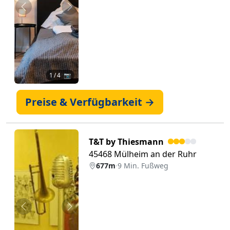
Zurück
Weiter
1
/ 4 📷
Preise & Verfügbarkeit →
T&T by Thiesmann
45468 Mülheim an der Ruhr
677m
·
9 Min. Fußweg
Zurück
Weiter