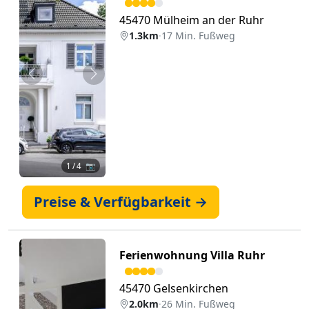
45470 Mülheim an der Ruhr
1.3km
·
17 Min. Fußweg
Zurück
Weiter
1
/ 4 📷
Preise & Verfügbarkeit →
Ferienwohnung Villa Ruhr
45470 Gelsenkirchen
2.0km
·
26 Min. Fußweg