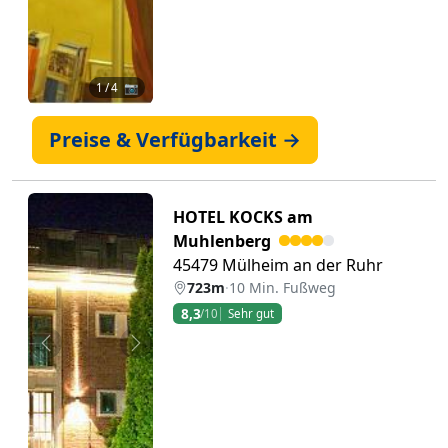
1
/ 4 📷
Preise & Verfügbarkeit →
HOTEL KOCKS am
Muhlenberg
45479 Mülheim an der Ruhr
723m
·
10 Min. Fußweg
8,3
/10
Sehr gut
Zurück
Weiter