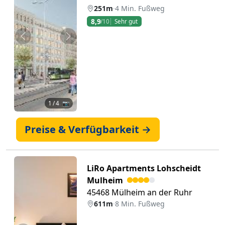
251m
·
4 Min. Fußweg
8,9
/10
Sehr gut
Zurück
Weiter
1
/ 4 📷
Preise & Verfügbarkeit →
LiRo Apartments Lohscheidt
Mulheim
45468 Mülheim an der Ruhr
611m
·
8 Min. Fußweg