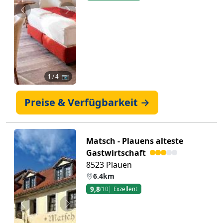
Zurück
Weiter
1
/ 4 📷
Preise & Verfügbarkeit →
Matsch - Plauens alteste
Gastwirtschaft
8523 Plauen
6.4km
9,8
/10
Exzellent
Zurück
Weiter