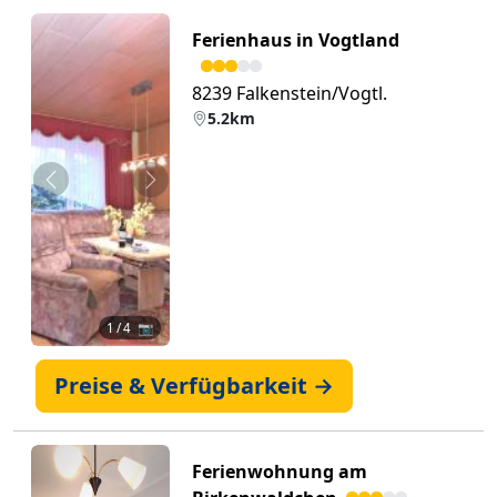
Ferienhaus in Vogtland
8239 Falkenstein/Vogtl.
5.2km
Zurück
Weiter
1
/ 4 📷
Preise & Verfügbarkeit →
Ferienwohnung am