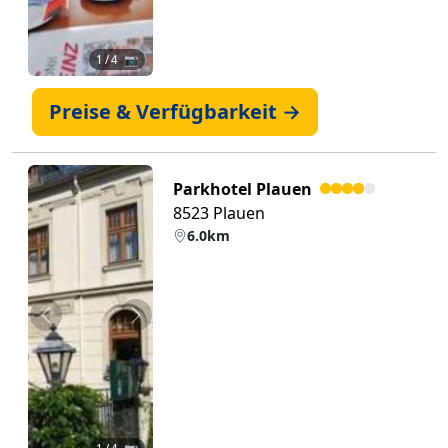
1
/ 4 📷
Preise & Verfügbarkeit →
Parkhotel Plauen
8523 Plauen
6.0km
Zurück
Weiter