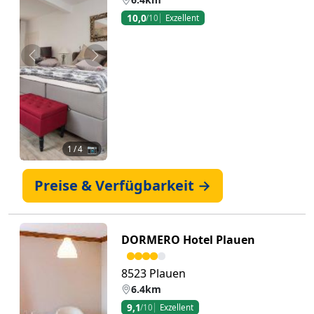
10,0
/10
Exzellent
Zurück
Weiter
1
/ 4 📷
Preise & Verfügbarkeit →
DORMERO Hotel Plauen
8523 Plauen
6.4km
9,1
/10
Exzellent