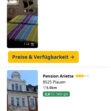
Zurück
Weiter
1
/ 4 📷
Preise & Verfügbarkeit →
Pension Arietta
8525 Plauen
5.5km
8,8
/10
Sehr gut
Zurück
Weiter