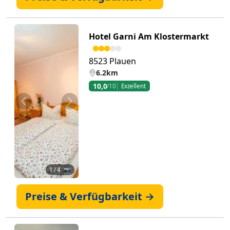
Hotel Garni Am Klostermarkt
8523 Plauen
6.2km
10,0
/10
Exzellent
Zurück
Weiter
1
/ 4 📷
Preise & Verfügbarkeit →