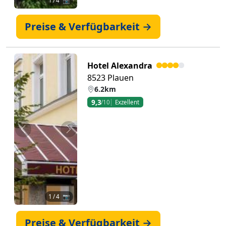
1
/ 4 📷
Preise & Verfügbarkeit →
Hotel Alexandra
8523 Plauen
6.2km
9,3
/10
Exzellent
Zurück
Weiter
1
/ 4 📷
Preise & Verfügbarkeit →