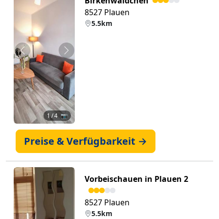
Birkenwaldchen
8527 Plauen
5.5km
Zurück
Weiter
1
/ 4 📷
Preise & Verfügbarkeit →
Vorbeischauen in Plauen 2
8527 Plauen
5.5km