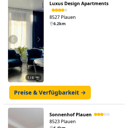
Luxus Design Apartments
8527 Plauen
6.2km
Zurück
Weiter
1
/ 4 📷
Preise & Verfügbarkeit →
Sonnenhof Plauen
8523 Plauen
6.4km