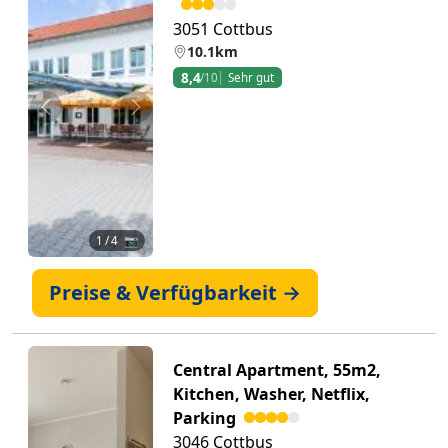
3051 Cottbus
10.1km
8,4
/10
Sehr gut
Zurück
Weiter
1
/ 4 📷
Preise & Verfügbarkeit →
Central Apartment, 55m2,
Kitchen, Washer, Netflix,
Parking
3046 Cottbus