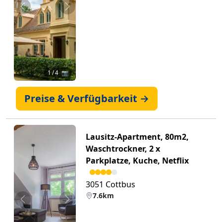
Zurück
Weiter
1
/ 4 📷
Preise & Verfügbarkeit →
Lausitz-Apartment, 80m2,
Waschtrockner, 2 x
Parkplatze, Kuche, Netflix
3051 Cottbus
7.6km
Zurück
Weiter