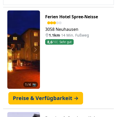
Ferien Hotel Spree-Neisse
3058 Neuhausen
1.1km
·
14 Min. Fußweg
8,6
/10
Sehr gut
Zurück
Weiter
1
/ 4 📷
Preise & Verfügbarkeit →