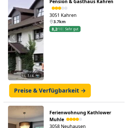
Pension & Gasthaus Kahren
3051 Kahren
3.7km
8,2
/10
Sehr gut
Zurück
Weiter
1
/ 4 📷
Preise & Verfügbarkeit →
Ferienwohnung Kathlower
Muhle
3058 Neuhausen