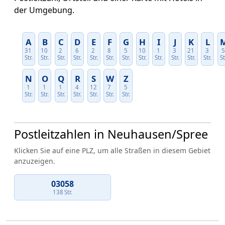
der Umgebung.
A
B
C
D
E
F
G
H
I
J
K
L
31
10
2
6
2
8
5
10
1
3
21
3
Str.
Str.
Str.
Str.
Str.
Str.
Str.
Str.
Str.
Str.
Str.
Str.
St
N
O
Q
R
S
W
Z
1
1
1
4
12
7
5
Str.
Str.
Str.
Str.
Str.
Str.
Str.
Postleitzahlen in Neuhausen/Spree
Klicken Sie auf eine PLZ, um alle Straßen in diesem Gebiet
anzuzeigen.
03058
138 Str.