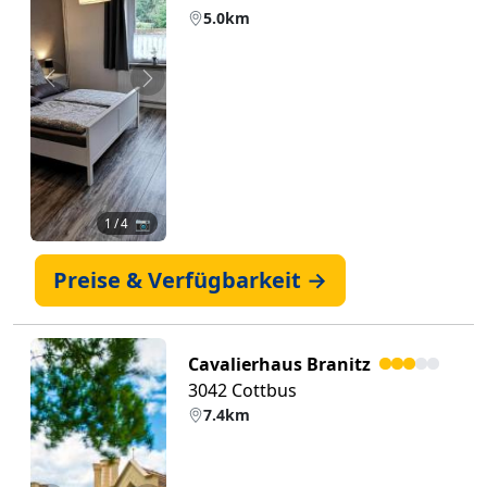
5.0km
Zurück
Weiter
1
/ 4 📷
Preise & Verfügbarkeit →
Cavalierhaus Branitz
3042 Cottbus
7.4km