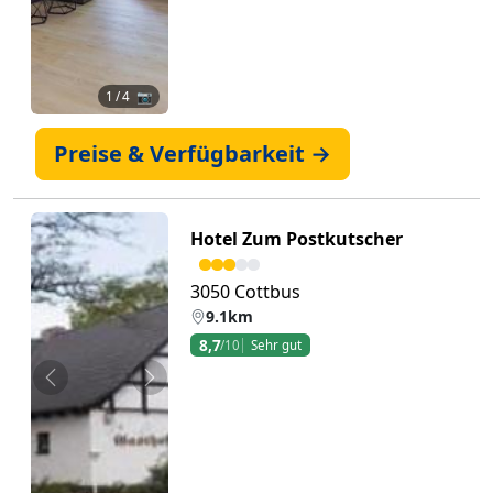
1
/ 4 📷
Preise & Verfügbarkeit →
Hotel Zum Postkutscher
3050 Cottbus
9.1km
8,7
/10
Sehr gut
Zurück
Weiter