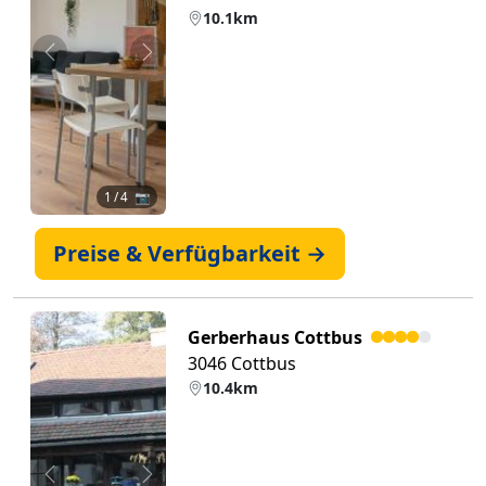
10.1km
Zurück
Weiter
1
/ 4 📷
Preise & Verfügbarkeit →
Gerberhaus Cottbus
3046 Cottbus
10.4km
Zurück
Weiter