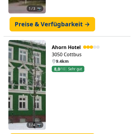
1
/ 3 📷
Preise & Verfügbarkeit →
Ahorn Hotel
3050 Cottbus
9.4km
8,0
/10
Sehr gut
Zurück
Weiter
1
/ 4 📷