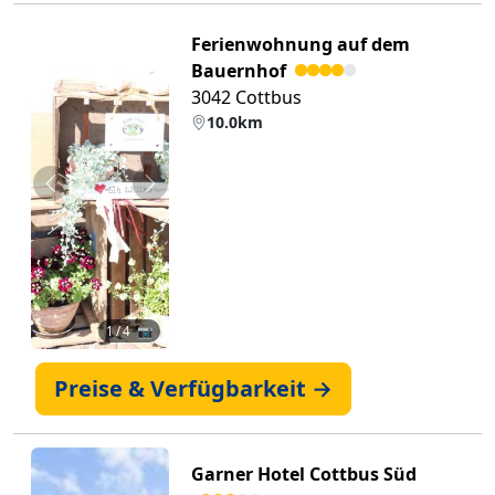
Ferienwohnung auf dem
Bauernhof
3042 Cottbus
10.0km
Zurück
Weiter
1
/ 4 📷
Preise & Verfügbarkeit →
Garner Hotel Cottbus Süd