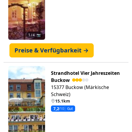
1
/ 4 📷
Preise & Verfügbarkeit →
Strandhotel Vier Jahreszeiten
Buckow
15377 Buckow (Märkische
Schweiz)
15.1km
7,2
/10
Gut
Zurück
Weiter