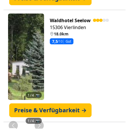
Waldhotel Seelow
15306 Vierlinden
18.0km
7,5
/10
Gut
Zurück
Weiter
1
/ 4 📷
Preise & Verfügbarkeit →
1
/ 4 📷
Zurück
Weiter