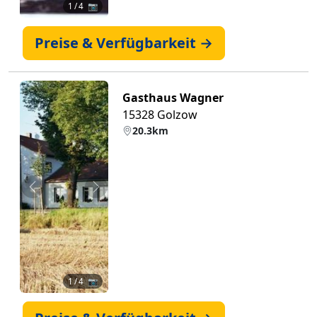
1
/ 4 📷
Preise & Verfügbarkeit →
Gasthaus Wagner
15328 Golzow
20.3km
Zurück
Weiter
1
/ 4 📷