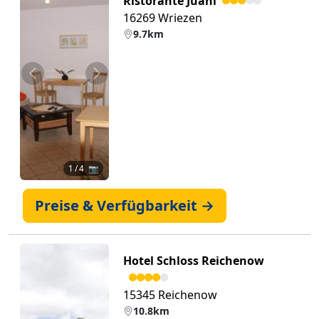
Ristorante Juani
16269 Wriezen
9.7km
Zurück
Weiter
1
/ 4 📷
Preise & Verfügbarkeit →
Hotel Schloss Reichenow
15345 Reichenow
10.8km