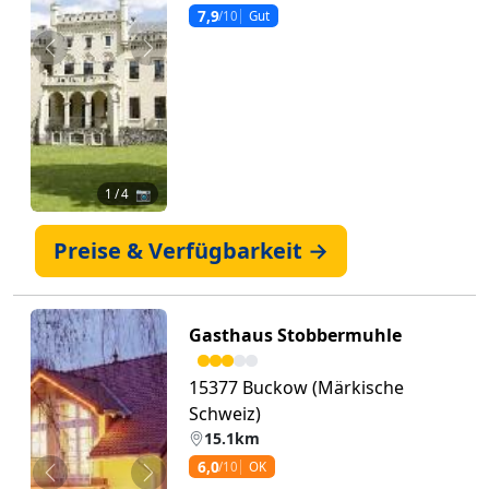
7,9
/10
Gut
Zurück
Weiter
1
/ 4 📷
Preise & Verfügbarkeit →
Gasthaus Stobbermuhle
15377 Buckow (Märkische
Schweiz)
15.1km
6,0
/10
OK
Zurück
Weiter