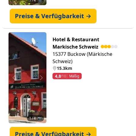
1
/ 4 📷
Preise & Verfügbarkeit →
Hotel & Restaurant
Markische Schweiz
15377 Buckow (Märkische
Schweiz)
15.3km
4,8
/10
Mäßig
Zurück
Weiter
1
/ 4 📷
Preise & Verfügbarkeit →