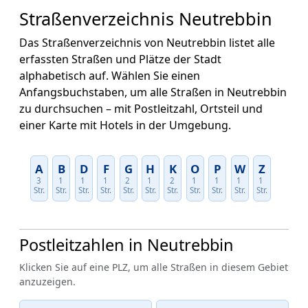
Straßenverzeichnis Neutrebbin
Das Straßenverzeichnis von Neutrebbin listet alle
erfassten Straßen und Plätze der Stadt
alphabetisch auf. Wählen Sie einen
Anfangsbuchstaben, um alle Straßen in Neutrebbin
zu durchsuchen – mit Postleitzahl, Ortsteil und
einer Karte mit Hotels in der Umgebung.
A
B
D
F
G
H
K
O
P
W
Z
3
1
1
1
2
1
2
1
1
1
1
Str.
Str.
Str.
Str.
Str.
Str.
Str.
Str.
Str.
Str.
Str.
Postleitzahlen in Neutrebbin
Klicken Sie auf eine PLZ, um alle Straßen in diesem Gebiet
anzuzeigen.