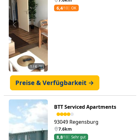
6,4
/10
OK
Zurück
Weiter
1
/ 4 📷
Preise & Verfügbarkeit →
BTT Serviced Apartments
93049 Regensburg
7.6km
8,8
/10
Sehr gut