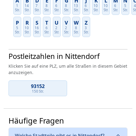
A
B
D
E
F
G
H
J
K
L
M
N
1
14
7
8
6
8
13
6
10
10
6
5
Str.
Str.
Str.
Str.
Str.
Str.
Str.
Str.
Str.
Str.
Str.
Str.
St
P
R
S
T
U
V
W
Z
5
10
16
6
2
2
8
3
Str.
Str.
Str.
Str.
Str.
Str.
Str.
Str.
Postleitzahlen in Nittendorf
Klicken Sie auf eine PLZ, um alle Straßen in diesem Gebiet
anzuzeigen.
93152
150 Str.
Häufige Fragen
Welche Stadtteile gibt es in Nittendorf?