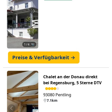
Zurück
Weiter
1
/ 4 📷
Preise & Verfügbarkeit →
Chalet an der Donau direkt
bei Regensburg, 5 Sterne DTV
93080 Pentling
7.1km
Zurück
Weiter