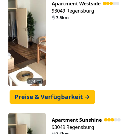
Apartment Westside
93049 Regensburg
7.5km
Zurück
Weiter
1
/ 4 📷
Preise & Verfügbarkeit →
Apartment Sunshine
93049 Regensburg
7.6km