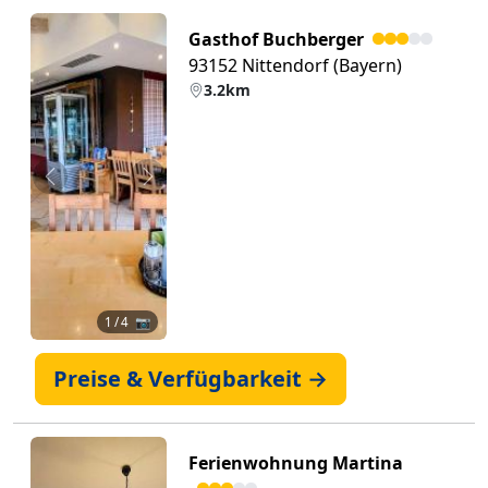
Gasthof Buchberger
93152 Nittendorf (Bayern)
3.2km
Zurück
Weiter
1
/ 4 📷
Preise & Verfügbarkeit →
Ferienwohnung Martina