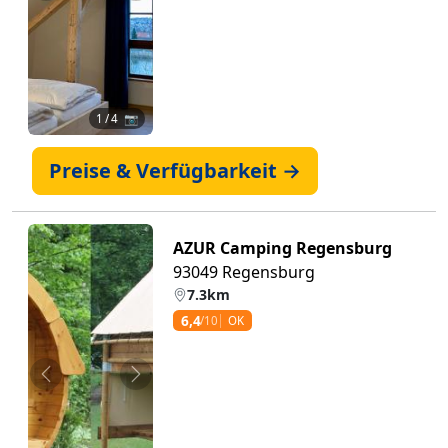
1
/ 4 📷
Preise & Verfügbarkeit →
AZUR Camping Regensburg
93049 Regensburg
7.3km
6,4
/10
OK
Zurück
Weiter