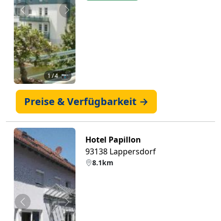
Zurück
Weiter
1
/ 4 📷
Preise & Verfügbarkeit →
Hotel Papillon
93138 Lappersdorf
8.1km
Zurück
Weiter