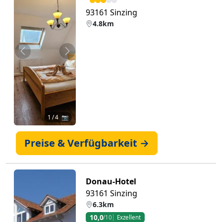
93161 Sinzing
4.8km
Zurück
Weiter
1
/ 4 📷
Preise & Verfügbarkeit →
Donau-Hotel
93161 Sinzing
6.3km
10,0
/10
Exzellent