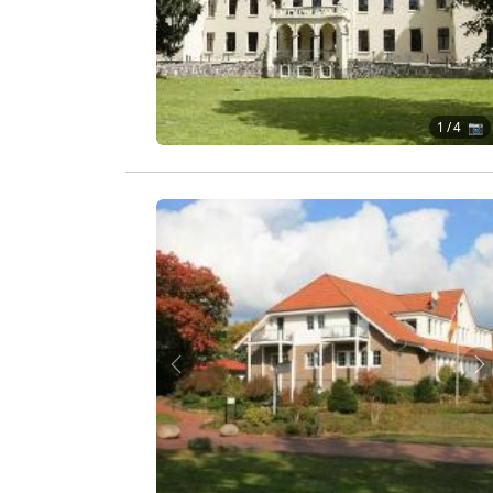
1
/ 4 📷
Zurück
W