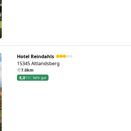
Hotel Reindahls
15345 Altlandsberg
7.0km
8,0
/10
Sehr gut
eiter