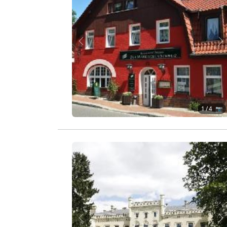
Zurück
W
1
/ 4 📷
Zurück
W