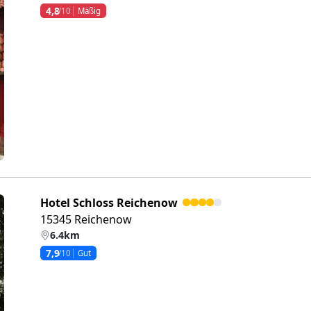
4,8
/10
Mäßig
eiter
Hotel Schloss Reichenow
15345 Reichenow
6.4km
7,9
/10
Gut
eiter