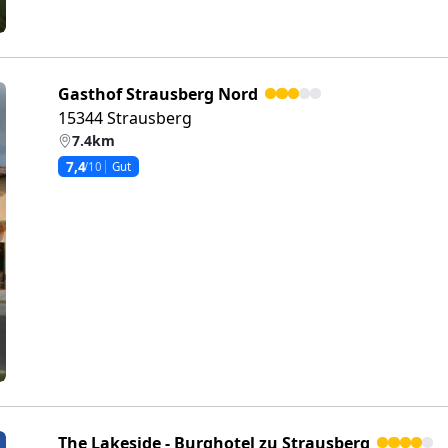
Gasthof Strausberg Nord
15344 Strausberg
7.4km
7,4
/10
Gut
eiter
The Lakeside - Burghotel zu Strausberg