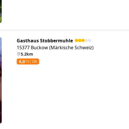
Gasthaus Stobbermuhle
15377 Buckow (Märkische Schweiz)
5.2km
6,0
/10
OK
eiter