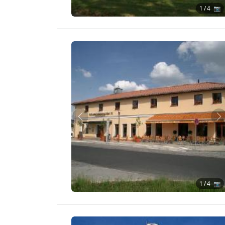
1
/ 4 📷
Zurück
W
1
/ 4 📷