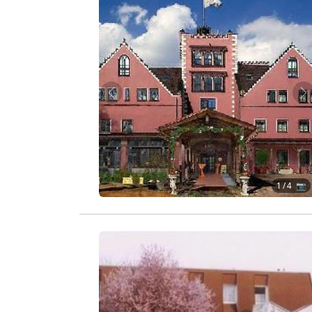
Zurück
W
1
/ 4 📷