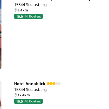
15344 Strausberg
8.4km
10,0
/10
Exzellent
eiter
Hotel Annablick
15344 Strausberg
12.4km
10,0
/10
Exzellent