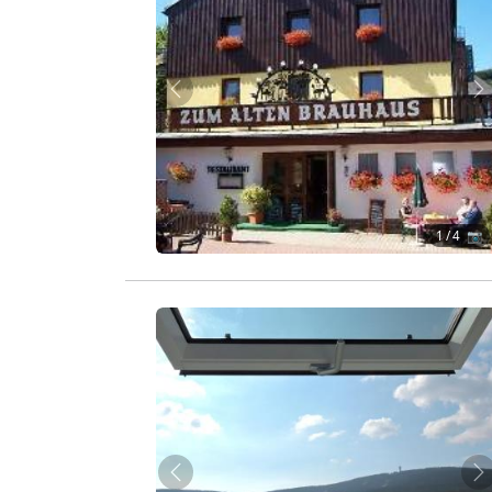
Zurück
W
1
/ 4 📷
Zurück
W