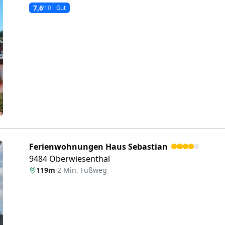
7,6
/10
Gut
eiter
Ferienwohnungen Haus Sebastian
9484 Oberwiesenthal
119m
·
2 Min. Fußweg
eiter