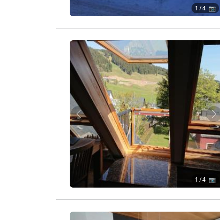
1
/ 4 📷
Zurück
W
1
/ 4 📷