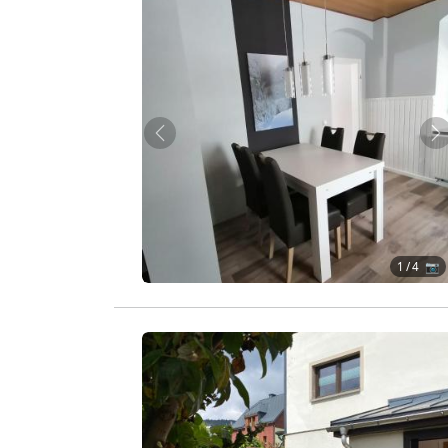
Zurück
W
1
/ 4 📷