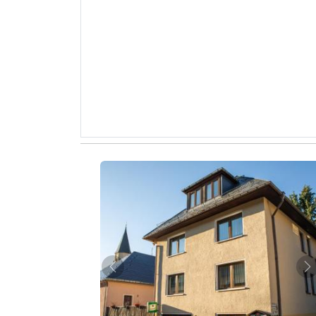
Zurück
W