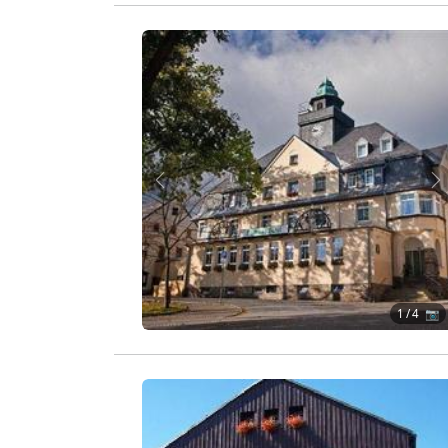
Zurück
W
1
/ 4 📷