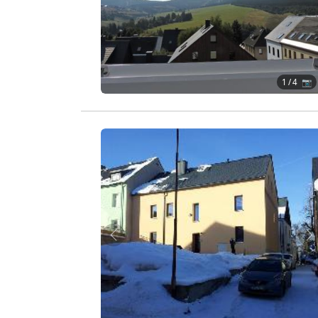
1
/ 4 📷
Zurück
W