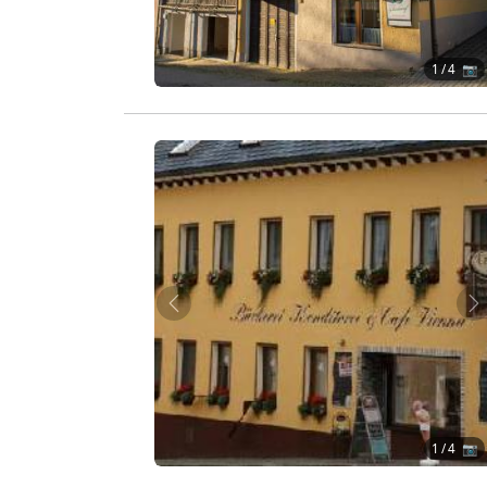
1
/ 4 📷
Zurück
W
1
/ 4 📷