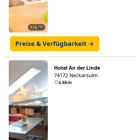
1
/ 4 📷
Preise & Verfügbarkeit →
Hotel An der Linde
74172 Neckarsulm
4.8km
Zurück
Weiter