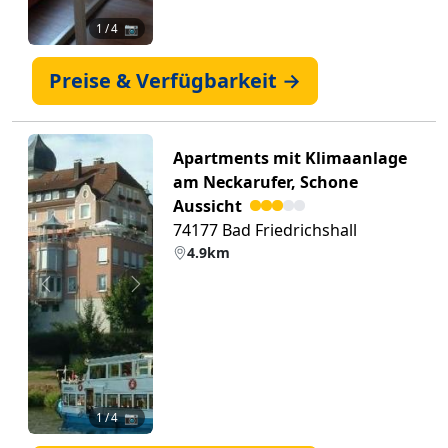
1
/ 4 📷
Preise & Verfügbarkeit →
Apartments mit Klimaanlage
am Neckarufer, Schone
Aussicht
74177 Bad Friedrichshall
4.9km
Zurück
Weiter
1
/ 4 📷