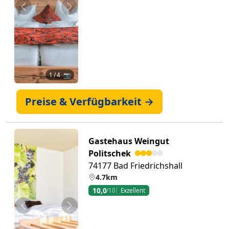
Zurück
Weiter
1
/ 4 📷
Preise & Verfügbarkeit →
Gastehaus Weingut
Politschek
74177 Bad Friedrichshall
4.7km
10,0
/10
Exzellent
Zurück
Weiter