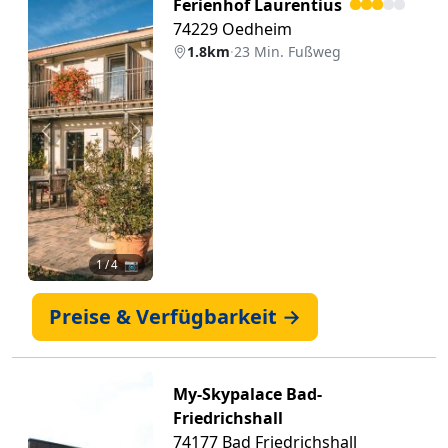
Ferienhof Laurentius
74229 Oedheim
1.8km
·
23 Min. Fußweg
Zurück
Weiter
1
/ 4 📷
Preise & Verfügbarkeit →
My-Skypalace Bad-
Friedrichshall
74177 Bad Friedrichshall