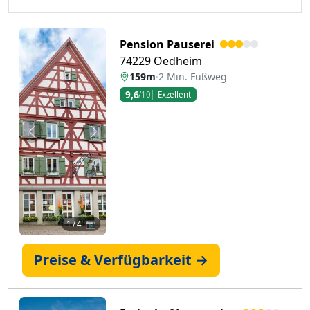
Pension Pauserei
74229 Oedheim
159m
·
2 Min. Fußweg
9,6
/10
Exzellent
Zurück
Weiter
1
/ 4 📷
Preise & Verfügbarkeit →