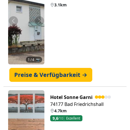
3.1km
Zurück
Weiter
1
/ 4 📷
Preise & Verfügbarkeit →
Hotel Sonne Garni
74177 Bad Friedrichshall
4.7km
9,6
/10
Exzellent