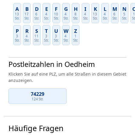
A
B
D
E
F
G
H
I
K
L
M
N
13
17
6
4
10
4
8
4
13
4
6
5
Str.
Str.
Str.
Str.
Str.
Str.
Str.
Str.
Str.
Str.
Str.
Str.
St
P
R
S
T
U
W
Z
3
4
11
3
3
4
1
Str.
Str.
Str.
Str.
Str.
Str.
Str.
Postleitzahlen in Oedheim
Klicken Sie auf eine PLZ, um alle Straßen in diesem Gebiet
anzuzeigen.
74229
124 Str.
Häufige Fragen