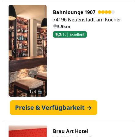
Bahnlounge 1907
74196 Neuenstadt am Kocher
5.5km
9,2
/10
Exzellent
Zurück
Weiter
1
/ 4 📷
Preise & Verfügbarkeit →
Brau Art Hotel