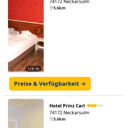
74172 Neckarsulm
5.6km
Zurück
Weiter
1
/ 4 📷
Preise & Verfügbarkeit →
Hotel Prinz Carl
74172 Neckarsulm
5.6km