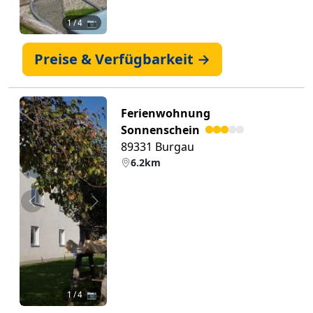
1
/ 4 📷
Preise & Verfügbarkeit →
Ferienwohnung
Sonnenschein
89331 Burgau
6.2km
Zurück
Weiter
1
/ 4 📷