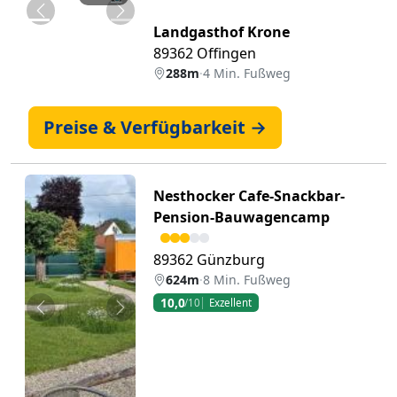
Zurück
Weiter
Landgasthof Krone
89362 Offingen
288m
·
4 Min. Fußweg
Preise & Verfügbarkeit →
Nesthocker Cafe-Snackbar-
Pension-Bauwagencamp
89362 Günzburg
624m
·
8 Min. Fußweg
10,0
/10
Exzellent
Zurück
Weiter