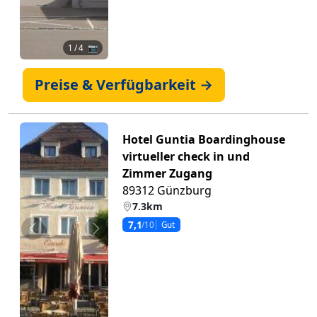
1
/ 4 📷
Preise & Verfügbarkeit →
Hotel Guntia Boardinghouse
virtueller check in und
Zimmer Zugang
89312 Günzburg
7.3km
7,1
/10
Gut
Zurück
Weiter