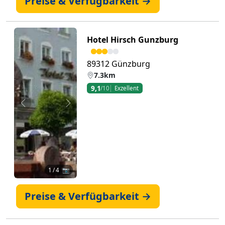
Preise & Verfügbarkeit →
Hotel Hirsch Gunzburg
89312 Günzburg
7.3km
9,1
/10
Exzellent
Zurück
Weiter
1
/ 4 📷
Preise & Verfügbarkeit →