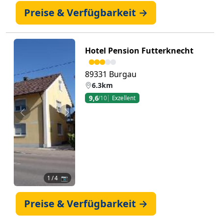
Preise & Verfügbarkeit →
Hotel Pension Futterknecht
89331 Burgau
6.3km
9,6
/10
Exzellent
Zurück
Weiter
1
/ 4 📷
Preise & Verfügbarkeit →