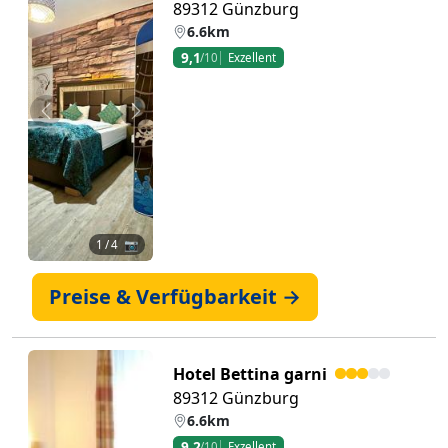
89312 Günzburg
6.6km
9,1
/10
Exzellent
Zurück
Weiter
1
/ 4 📷
Preise & Verfügbarkeit →
Hotel Bettina garni
89312 Günzburg
6.6km
9,2
/10
Exzellent