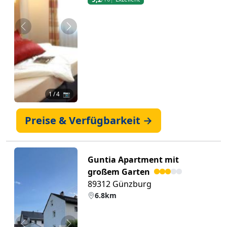
Zurück
Weiter
1
/ 4 📷
Preise & Verfügbarkeit →
Guntia Apartment mit
großem Garten
89312 Günzburg
6.8km