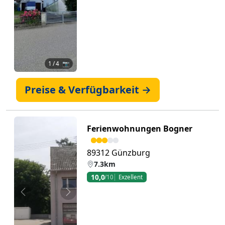
Zurück
Weiter
1
/ 4 📷
Preise & Verfügbarkeit →
Ferienwohnungen Bogner
89312 Günzburg
7.3km
10,0
/10
Exzellent
Zurück
Weiter