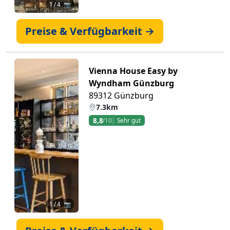
1
/ 4 📷
Preise & Verfügbarkeit →
Vienna House Easy by
Wyndham Günzburg
89312 Günzburg
7.3km
8,8
/10
Sehr gut
Zurück
Weiter
1
/ 4 📷