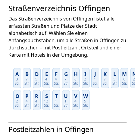
Straßenverzeichnis Offingen
Das Straßenverzeichnis von Offingen listet alle
erfassten Straßen und Plätze der Stadt
alphabetisch auf. Wählen Sie einen
Anfangsbuchstaben, um alle Straßen in Offingen zu
durchsuchen – mit Postleitzahl, Ortsteil und einer
Karte mit Hotels in der Umgebung.
A
B
D
E
F
G
H
I
J
K
L
M
3
7
5
4
4
7
6
2
1
7
5
6
Str.
Str.
Str.
Str.
Str.
Str.
Str.
Str.
Str.
Str.
Str.
Str.
St
O
P
R
S
T
U
V
W
2
4
4
12
1
1
4
5
Str.
Str.
Str.
Str.
Str.
Str.
Str.
Str.
Postleitzahlen in Offingen