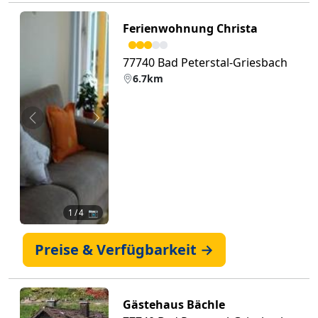
Ferienwohnung Christa
77740 Bad Peterstal-Griesbach
6.7km
Zurück
Weiter
1
/ 4 📷
Preise & Verfügbarkeit →
Gästehaus Bächle