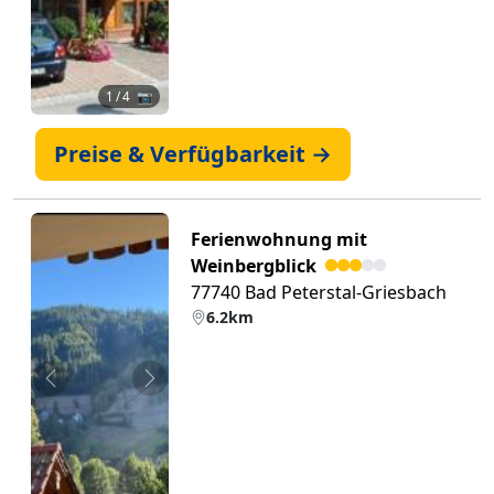
1
/ 4 📷
Preise & Verfügbarkeit →
Ferienwohnung mit
Weinbergblick
77740 Bad Peterstal-Griesbach
6.2km
Zurück
Weiter