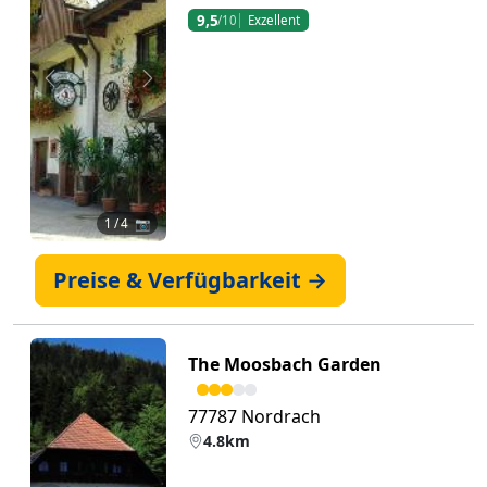
9,5
/10
Exzellent
Zurück
Weiter
1
/ 4 📷
Preise & Verfügbarkeit →
The Moosbach Garden
77787 Nordrach
4.8km