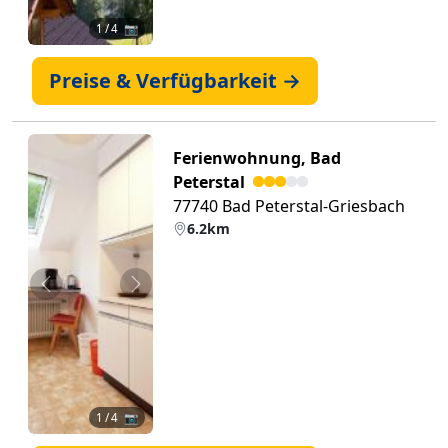
1
/ 4 📷
Preise & Verfügbarkeit →
Ferienwohnung, Bad
Peterstal
77740 Bad Peterstal-Griesbach
6.2km
Zurück
Weiter
1
/ 4 📷