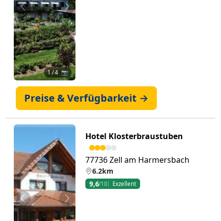
Zurück
Weiter
1
/ 4 📷
Preise & Verfügbarkeit →
Hotel Klosterbraustuben
77736 Zell am Harmersbach
6.2km
9,6
/10
Exzellent
Zurück
Weiter