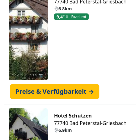
77740 Bad Peterstal-Griesbach
6.8km
9,4
/10
Exzellent
Zurück
Weiter
1
/ 4 📷
Preise & Verfügbarkeit →
Hotel Schutzen
77740 Bad Peterstal-Griesbach
6.9km