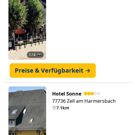
Zurück
Weiter
1
/ 4 📷
Preise & Verfügbarkeit →
Hotel Sonne
77736 Zell am Harmersbach
7.1km
Zurück
Weiter