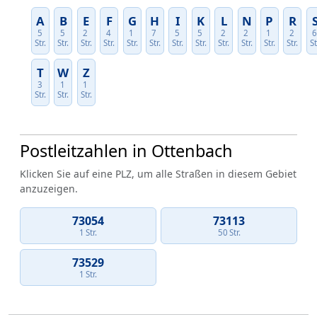
A
B
E
F
G
H
I
K
L
N
P
R
5
5
2
4
1
7
5
5
2
2
1
2
Str.
Str.
Str.
Str.
Str.
Str.
Str.
Str.
Str.
Str.
Str.
Str.
St
T
W
Z
3
1
1
Str.
Str.
Str.
Postleitzahlen in Ottenbach
Klicken Sie auf eine PLZ, um alle Straßen in diesem Gebiet
anzuzeigen.
73054
73113
1 Str.
50 Str.
73529
1 Str.