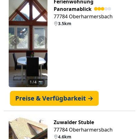
Ferienwohnung
Panoramablick
77784 Oberharmersbach
3.5km
Zurück
Weiter
1
/ 4 📷
Preise & Verfügbarkeit →
Zuwalder Stuble
77784 Oberharmersbach
4.6km