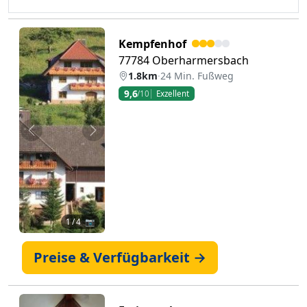
Kempfenhof
77784 Oberharmersbach
1.8km
·
24 Min. Fußweg
9,6
/10
Exzellent
Zurück
Weiter
1
/ 4 📷
Preise & Verfügbarkeit →