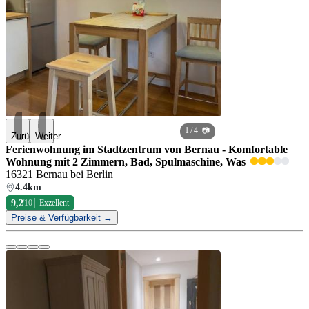
1
/ 4 📷
Zurück
Weiter
Ferienwohnung im Stadtzentrum von Bernau - Komfortable
Wohnung mit 2 Zimmern, Bad, Spulmaschine, Was
16321 Bernau bei Berlin
4.4km
9,2
/10
Exzellent
Preise & Verfügbarkeit →