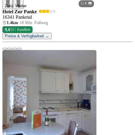
1
/ 4 📷
Zurück
Weiter
Hotel Zur Panke
16341 Panketal
1.4km
·
18 Min. Fußweg
9,6
/10
Exzellent
Preise & Verfügbarkeit →