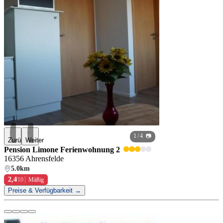
1
/ 4 📷
Zurück
Weiter
Pension Limone Ferienwohnung 2
16356 Ahrensfelde
5.0km
2,4
/10
Mäßig
Preise & Verfügbarkeit →