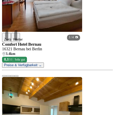
1
/ 4 📷
Zurück
Weiter
Comfort Hotel Bernau
16321 Bernau bei Berlin
3.4km
8,1
/10
Sehr gut
Preise & Verfügbarkeit →