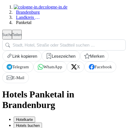
cologne-in.de
Brandenburg
Landkreis Barnim
Panketal
Suche
Teilen
Link kopieren
Lesezeichen
Merken
Telegram
WhatsApp
X
Facebook
E-Mail
Hotels Panketal in
Brandenburg
Hotelkarte
Hotels buchen