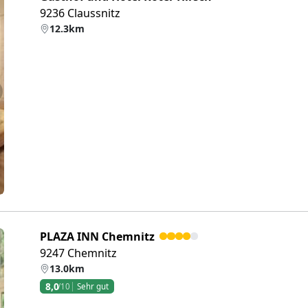
9236 Claussnitz
12.3km
eiter
PLAZA INN Chemnitz
9247 Chemnitz
13.0km
8,0
/10
Sehr gut