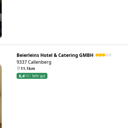
Beierleins Hotel & Catering GMBH
9337 Callenberg
11.1km
8,4
/10
Sehr gut
eiter