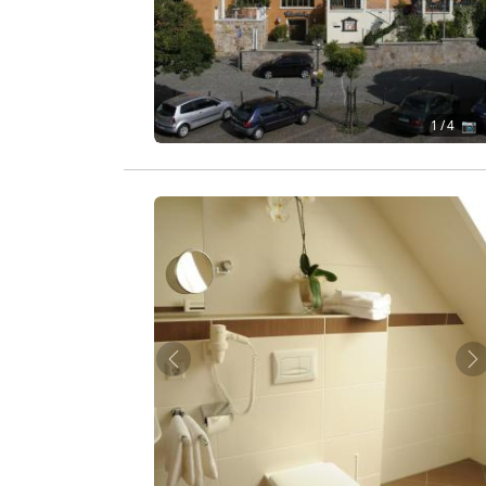
1
/ 4 📷
Zurück
W