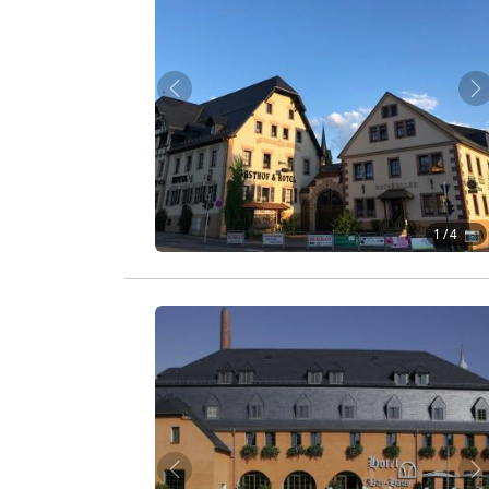
Zurück
W
1
/ 4 📷
Zurück
W