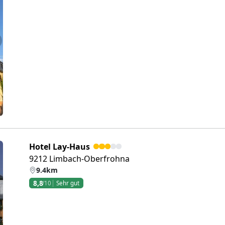
eiter
Hotel Lay-Haus
9212 Limbach-Oberfrohna
9.4km
8,8
/10
Sehr gut
eiter