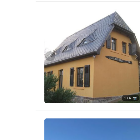
Zurück
W
1
/ 4 📷