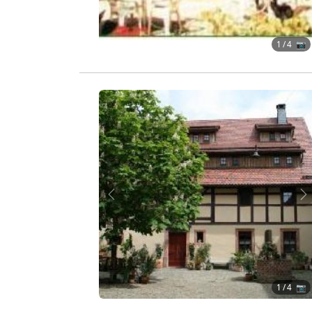
1
/ 4 📷
Zurück
W
1
/ 4 📷