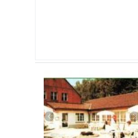
Zurück
W