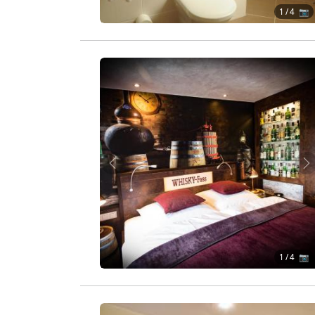
1
/ 4 📷
Zurück
W
1
/ 4 📷