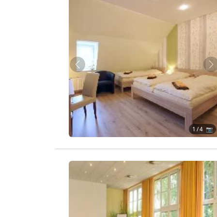
Zurück
W
1
/ 4 📷