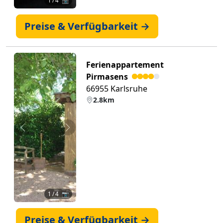
1
/ 4 📷
Preise & Verfügbarkeit →
Ferienappartement
Pirmasens
66955 Karlsruhe
2.8km
Zurück
Weiter
1
/ 4 📷
Preise & Verfügbarkeit →