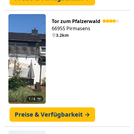
Tor zum Pfalzerwald
66955 Pirmasens
3.2km
Zurück
Weiter
1
/ 4 📷
Preise & Verfügbarkeit →