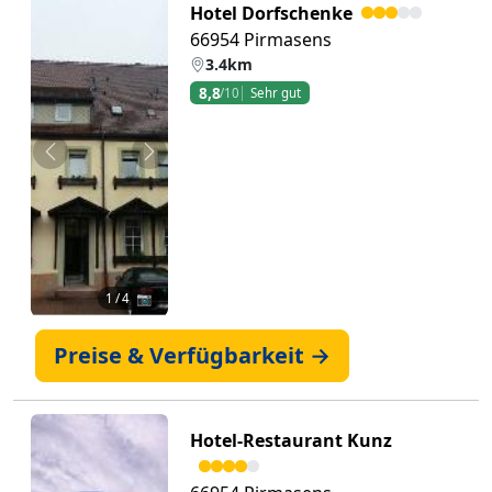
Hotel Dorfschenke
66954 Pirmasens
3.4km
8,8
/10
Sehr gut
Zurück
Weiter
1
/ 4 📷
Preise & Verfügbarkeit →
Hotel-Restaurant Kunz