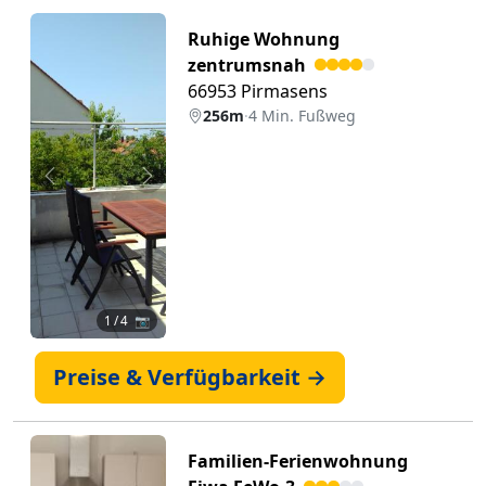
Ruhige Wohnung
zentrumsnah
66953 Pirmasens
256m
·
4 Min. Fußweg
Zurück
Weiter
1
/ 4 📷
Preise & Verfügbarkeit →
Familien-Ferienwohnung