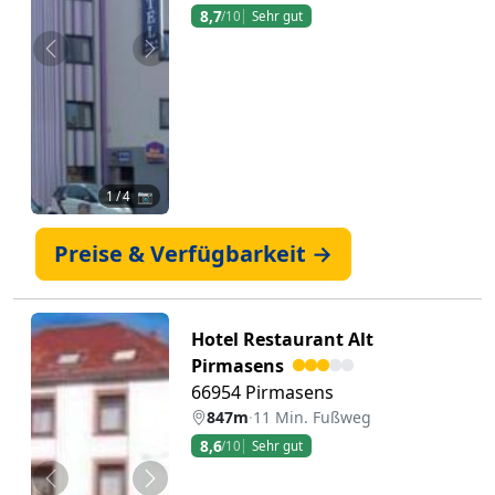
8,7
/10
Sehr gut
Zurück
Weiter
1
/ 4 📷
Preise & Verfügbarkeit →
Hotel Restaurant Alt
Pirmasens
66954 Pirmasens
847m
·
11 Min. Fußweg
8,6
/10
Sehr gut
Zurück
Weiter