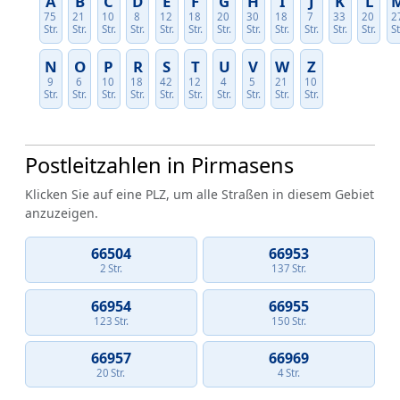
A
B
C
D
E
F
G
H
I
J
K
L
75
21
10
8
12
18
20
30
18
7
33
20
2
Str.
Str.
Str.
Str.
Str.
Str.
Str.
Str.
Str.
Str.
Str.
Str.
St
N
O
P
R
S
T
U
V
W
Z
9
6
10
18
42
12
4
5
21
10
Str.
Str.
Str.
Str.
Str.
Str.
Str.
Str.
Str.
Str.
Postleitzahlen in Pirmasens
Klicken Sie auf eine PLZ, um alle Straßen in diesem Gebiet
anzuzeigen.
66504
66953
2 Str.
137 Str.
66954
66955
123 Str.
150 Str.
66957
66969
20 Str.
4 Str.