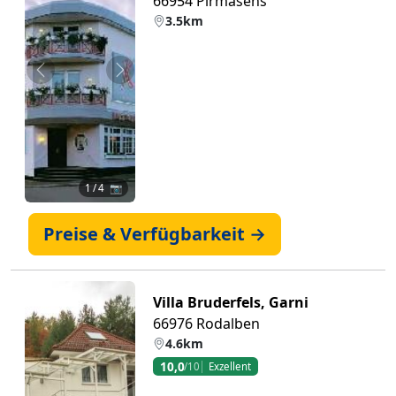
66954 Pirmasens
3.5km
Zurück
Weiter
1
/ 4 📷
Preise & Verfügbarkeit →
Villa Bruderfels, Garni
66976 Rodalben
4.6km
10,0
/10
Exzellent