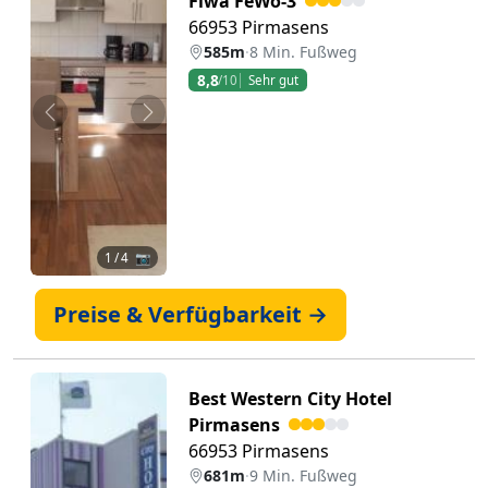
Fiwa FeWo-3
66953 Pirmasens
585m
·
8 Min. Fußweg
8,8
/10
Sehr gut
Zurück
Weiter
1
/ 4 📷
Preise & Verfügbarkeit →
Best Western City Hotel
Pirmasens
66953 Pirmasens
681m
·
9 Min. Fußweg