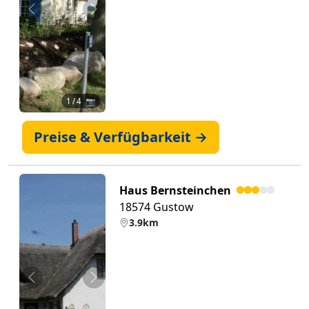
Zurück
Weiter
1
/ 4 📷
Preise & Verfügbarkeit →
Haus Bernsteinchen
18574 Gustow
3.9km
Zurück
Weiter