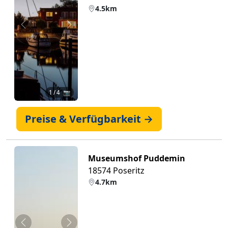
4.5km
Zurück
Weiter
1
/ 4 📷
Preise & Verfügbarkeit →
Museumshof Puddemin
18574 Poseritz
4.7km
Zurück
Weiter