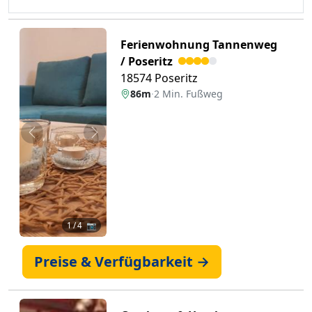
Ferienwohnung Tannenweg
/ Poseritz
18574 Poseritz
86m
·
2 Min. Fußweg
Zurück
Weiter
1
/ 4 📷
Preise & Verfügbarkeit →