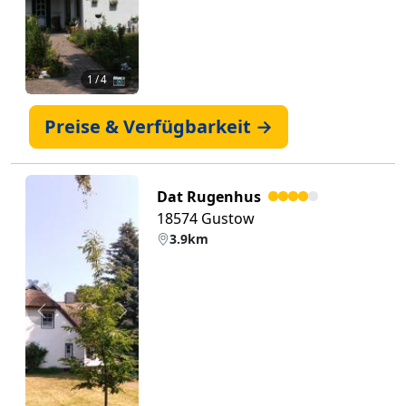
1
/ 4 📷
Preise & Verfügbarkeit →
Dat Rugenhus
18574 Gustow
3.9km
Zurück
Weiter