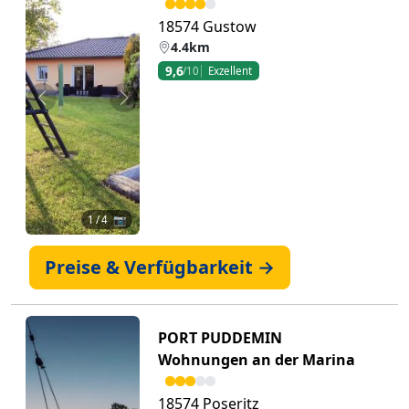
18574 Gustow
4.4km
9,6
/10
Exzellent
Zurück
Weiter
1
/ 4 📷
Preise & Verfügbarkeit →
PORT PUDDEMIN
Wohnungen an der Marina
18574 Poseritz