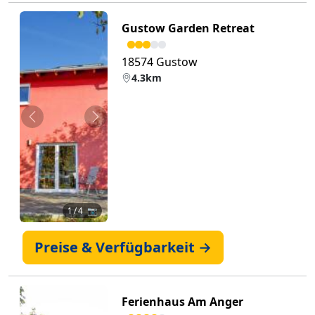
Gustow Garden Retreat
18574 Gustow
4.3km
Zurück
Weiter
1
/ 4 📷
Preise & Verfügbarkeit →
Ferienhaus Am Anger