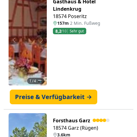
Gasthaus & Hotel
Lindenkrug
18574 Poseritz
157m
·
2 Min. Fußweg
8,2
/10
Sehr gut
Zurück
Weiter
1
/ 4 📷
Preise & Verfügbarkeit →
Forsthaus Garz
18574 Garz (Rügen)
3.6km