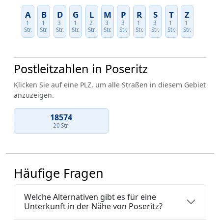
A
B
D
G
L
M
P
R
S
T
Z
1
1
3
1
2
3
3
1
3
1
1
Str.
Str.
Str.
Str.
Str.
Str.
Str.
Str.
Str.
Str.
Str.
Postleitzahlen in Poseritz
Klicken Sie auf eine PLZ, um alle Straßen in diesem Gebiet
anzuzeigen.
18574
20 Str.
Häufige Fragen
Welche Alternativen gibt es für eine
Unterkunft in der Nähe von Poseritz?