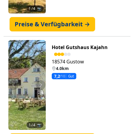
1
/ 4 📷
Preise & Verfügbarkeit →
Hotel Gutshaus Kajahn
18574 Gustow
4.0km
7,2
/10
Gut
Zurück
Weiter
1
/ 4 📷