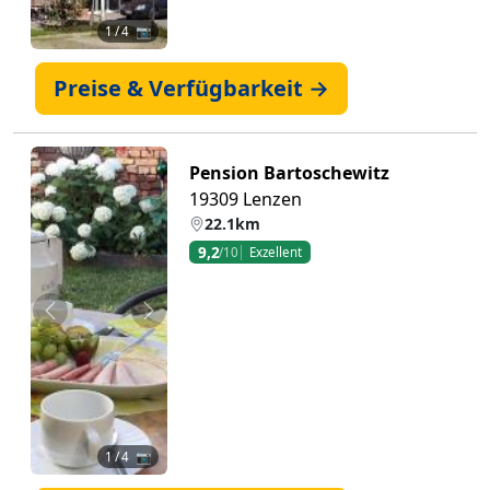
1
/ 4 📷
Preise & Verfügbarkeit →
Pension Bartoschewitz
19309 Lenzen
22.1km
9,2
/10
Exzellent
Zurück
Weiter
1
/ 4 📷