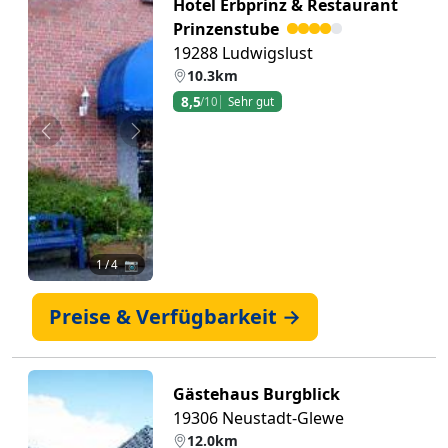
Hotel Erbprinz & Restaurant
Prinzenstube
19288 Ludwigslust
10.3km
8,5
/10
Sehr gut
Zurück
Weiter
1
/ 4 📷
Preise & Verfügbarkeit →
Gästehaus Burgblick
19306 Neustadt-Glewe
12.0km