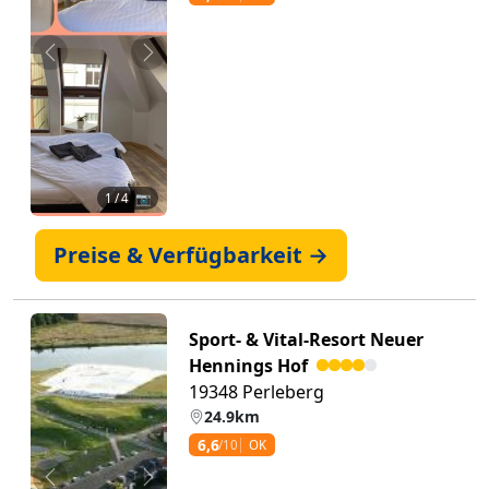
Zurück
Weiter
1
/ 4 📷
Preise & Verfügbarkeit →
Sport- & Vital-Resort Neuer
Hennings Hof
19348 Perleberg
24.9km
6,6
/10
OK
Zurück
Weiter