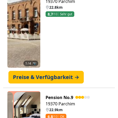
19370 Parchim
22.8km
8,7
/10
Sehr gut
Zurück
Weiter
1
/ 4 📷
Preise & Verfügbarkeit →
Pension No.9
19370 Parchim
22.9km
6,8
/10
OK