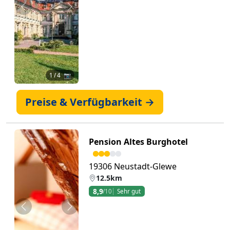
Zurück
Weiter
1
/ 4 📷
Preise & Verfügbarkeit →
Pension Altes Burghotel
19306 Neustadt-Glewe
12.5km
8,9
/10
Sehr gut
Zurück
Weiter