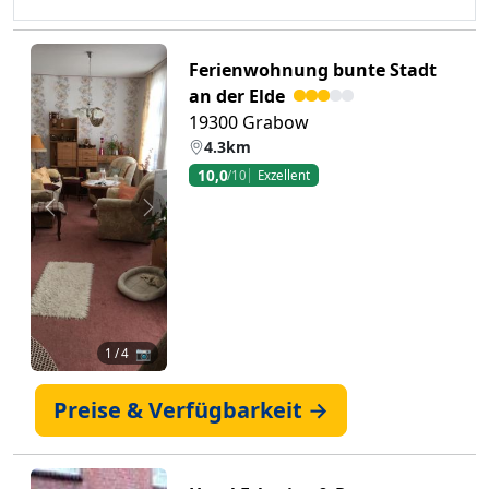
Ferienwohnung bunte Stadt
an der Elde
19300 Grabow
4.3km
10,0
/10
Exzellent
Zurück
Weiter
1
/ 4 📷
Preise & Verfügbarkeit →