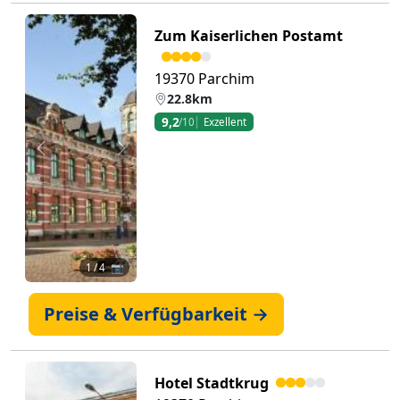
Zum Kaiserlichen Postamt
19370 Parchim
22.8km
9,2
/10
Exzellent
Zurück
Weiter
1
/ 4 📷
Preise & Verfügbarkeit →
Hotel Stadtkrug