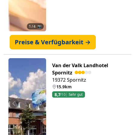
1
/ 4 📷
Preise & Verfügbarkeit →
Van der Valk Landhotel
Spornitz
19372 Spornitz
15.9km
8,7
/10
Sehr gut
Zurück
Weiter