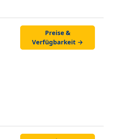
Preise &
Verfügbarkeit →