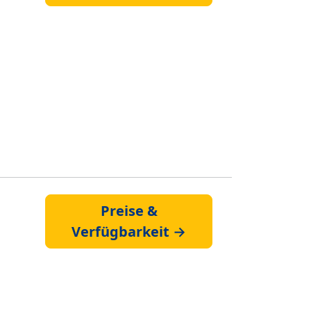
Preise &
Verfügbarkeit →