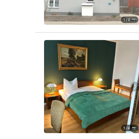
1
/ 4 📷
Zurück
W
1
/ 4 📷