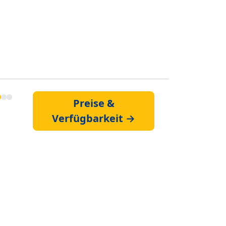
Preise &
Verfügbarkeit →