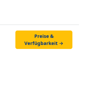
Preise &
Verfügbarkeit →