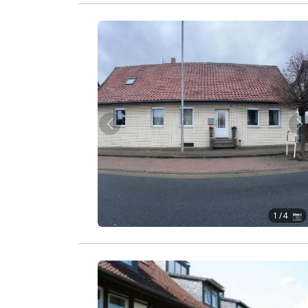
Zurück
W
1
/ 4 📷