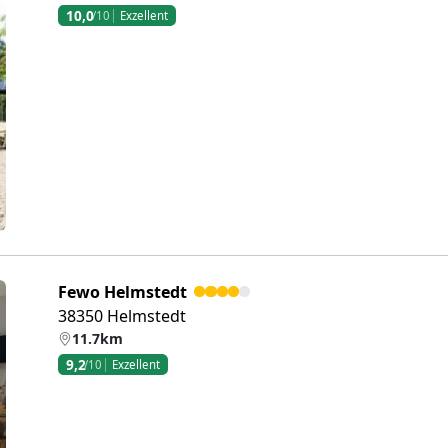
10,0
/10
Exzellent
eiter
Fewo Helmstedt
38350 Helmstedt
11.7km
9,2
/10
Exzellent
eiter