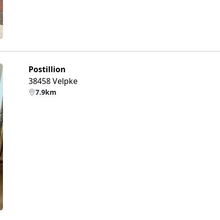
Postillion
38458 Velpke
7.9km
eiter