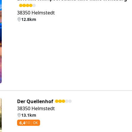
38350 Helmstedt
12.8km
eiter
Der Quellenhof
38350 Helmstedt
13.1km
6,4
/10
OK