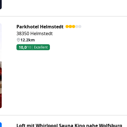
Parkhotel Helmstedt
38350 Helmstedt
12.2km
10,0
/10
Exzellent
eiter
Loft mit Whirlpool Sauna Kino nahe Wolfsburg