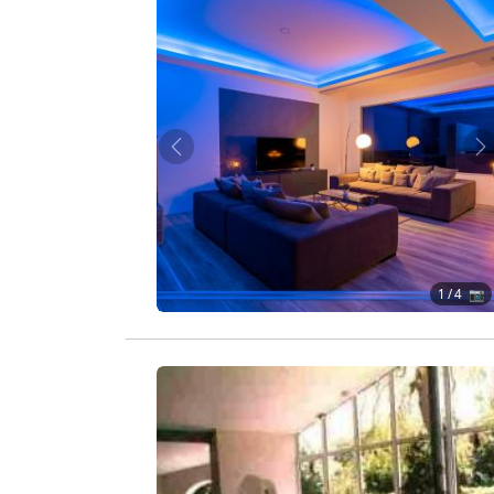
Zurück
W
1
/ 4 📷