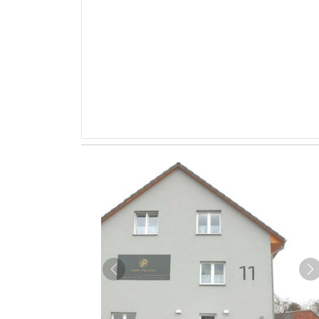
Zurück
W