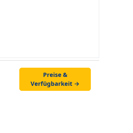
Preise &
Verfügbarkeit →