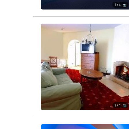
1
/ 4 📷
Zurück
W
1
/ 4 📷