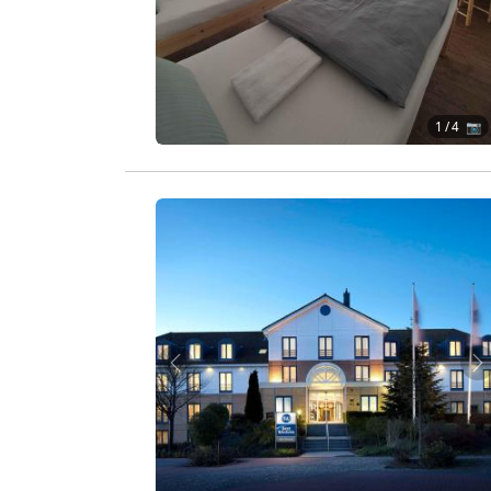
1
/ 4 📷
Zurück
W