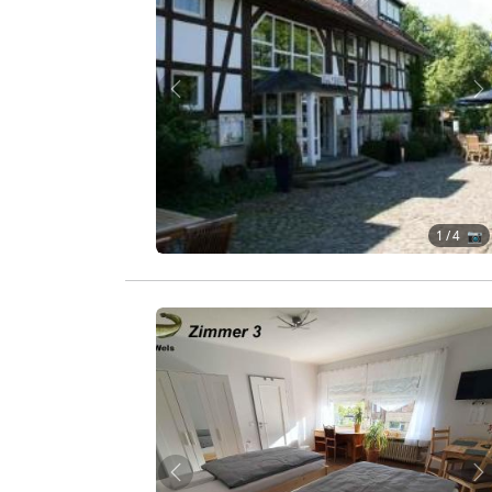
Zurück
W
1
/ 4 📷
Zurück
W