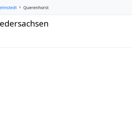
elmstedt
Querenhorst
iedersachsen