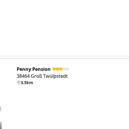
Penny Pension
38464 Groß Twülpstedt
3.5km
eiter