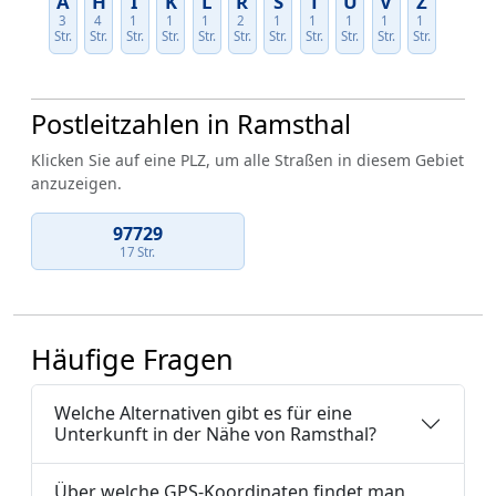
A
H
I
K
L
R
S
T
U
V
Z
3
4
1
1
1
2
1
1
1
1
1
Str.
Str.
Str.
Str.
Str.
Str.
Str.
Str.
Str.
Str.
Str.
Postleitzahlen in Ramsthal
Klicken Sie auf eine PLZ, um alle Straßen in diesem Gebiet
anzuzeigen.
97729
17 Str.
Häufige Fragen
Welche Alternativen gibt es für eine
Unterkunft in der Nähe von Ramsthal?
Über welche GPS-Koordinaten findet man