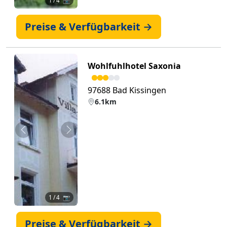
1
/ 4 📷
Preise & Verfügbarkeit →
Wohlfuhlhotel Saxonia
97688 Bad Kissingen
6.1km
Zurück
Weiter
1
/ 4 📷
Preise & Verfügbarkeit →