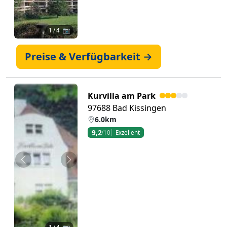
1
/ 4 📷
Preise & Verfügbarkeit →
Kurvilla am Park
97688 Bad Kissingen
6.0km
9,2
/10
Exzellent
Zurück
Weiter