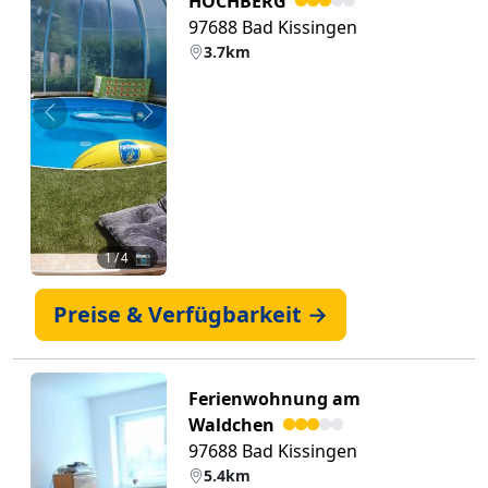
HOCHBERG
97688 Bad Kissingen
3.7km
Zurück
Weiter
1
/ 4 📷
Preise & Verfügbarkeit →
Ferienwohnung am
Waldchen
97688 Bad Kissingen
5.4km