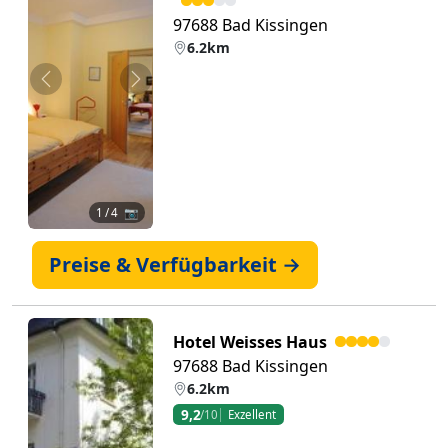
97688 Bad Kissingen
6.2km
Zurück
Weiter
1
/ 4 📷
Preise & Verfügbarkeit →
Hotel Weisses Haus
97688 Bad Kissingen
6.2km
9,2
/10
Exzellent