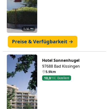
1
/ 4 📷
Preise & Verfügbarkeit →
Hotel Sonnenhugel
97688 Bad Kissingen
5.9km
10,0
/10
Exzellent
Zurück
Weiter