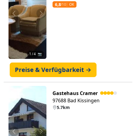
6,8
/10
OK
Zurück
Weiter
1
/ 4 📷
Preise & Verfügbarkeit →
Gastehaus Cramer
97688 Bad Kissingen
5.7km
Zurück
Weiter