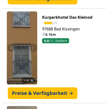
Kurparkhotel Das Kleinod
97688 Bad Kissingen
6.1km
9,6
/10
Exzellent
Zurück
Weiter
1
/ 4 📷
Preise & Verfügbarkeit →