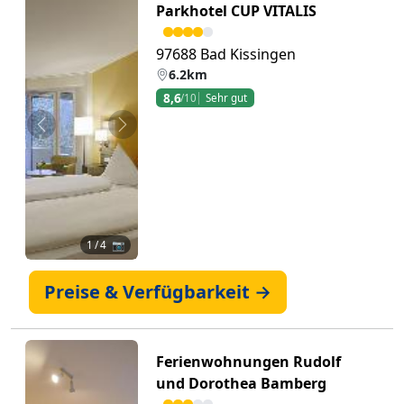
Parkhotel CUP VITALIS
97688 Bad Kissingen
6.2km
8,6
/10
Sehr gut
Zurück
Weiter
1
/ 4 📷
Preise & Verfügbarkeit →
Ferienwohnungen Rudolf
und Dorothea Bamberg