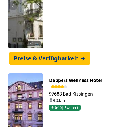
Zurück
Weiter
1
/ 4 📷
Preise & Verfügbarkeit →
Dappers Wellness Hotel
97688 Bad Kissingen
6.2km
9,0
/10
Exzellent
Zurück
Weiter