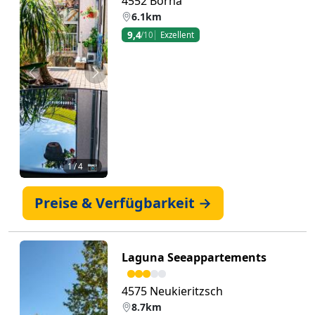
4552 Borna
6.1km
9,4
/10
Exzellent
Zurück
Weiter
1
/ 4 📷
Preise & Verfügbarkeit →
Laguna Seeappartements
4575 Neukieritzsch
8.7km