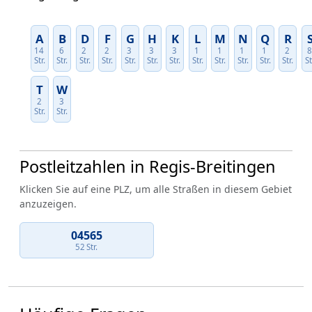
A
B
D
F
G
H
K
L
M
N
Q
R
14
6
2
2
3
3
3
1
1
1
1
2
Str.
Str.
Str.
Str.
Str.
Str.
Str.
Str.
Str.
Str.
Str.
Str.
St
T
W
2
3
Str.
Str.
Postleitzahlen in Regis-Breitingen
Klicken Sie auf eine PLZ, um alle Straßen in diesem Gebiet
anzuzeigen.
04565
52 Str.