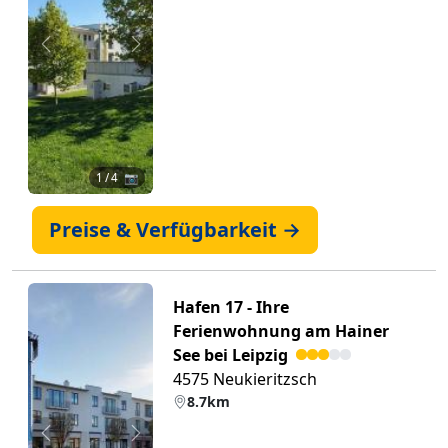
Zurück
Weiter
1
/ 4 📷
Preise & Verfügbarkeit →
Hafen 17 - Ihre
Ferienwohnung am Hainer
See bei Leipzig
4575 Neukieritzsch
8.7km
Zurück
Weiter