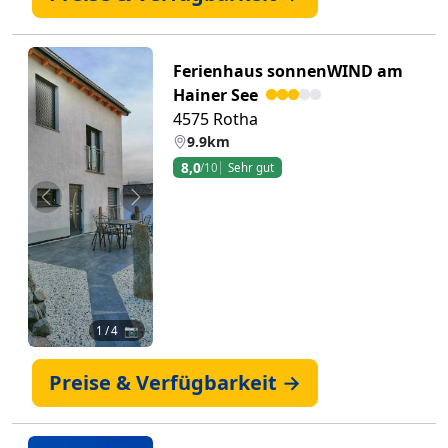
Ferienhaus sonnenWIND am
Hainer See
4575 Rotha
9.9km
8,0
/10
Sehr gut
Zurück
Weiter
1
/ 4 📷
Preise & Verfügbarkeit →