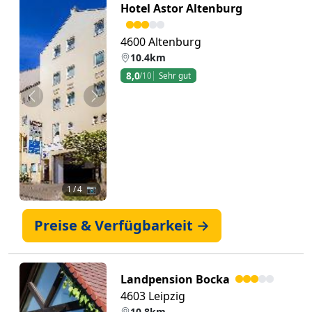
Hotel Astor Altenburg
4600 Altenburg
10.4km
8,0
/10
Sehr gut
Zurück
Weiter
1
/ 4 📷
Preise & Verfügbarkeit →
Landpension Bocka
4603 Leipzig
10.8km