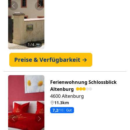
Zurück
Weiter
1
/ 4 📷
Preise & Verfügbarkeit →
Ferienwohnung Schlossblick
Altenburg
4600 Altenburg
11.3km
7,2
/10
Gut
Zurück
Weiter