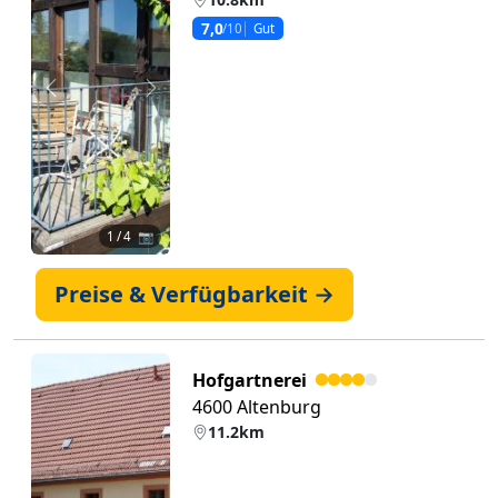
7,0
/10
Gut
Zurück
Weiter
1
/ 4 📷
Preise & Verfügbarkeit →
Hofgartnerei
4600 Altenburg
11.2km