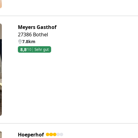
Meyers Gasthof
27386 Bothel
7.8km
8,8
/10
Sehr gut
eiter
Hoeperhof