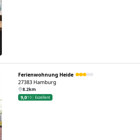
eiter
Ferienwohnung Heide
27383 Hamburg
8.2km
9,0
/10
Exzellent
eiter