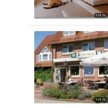
1
/ 4 📷
Zurück
W
1
/ 4 📷