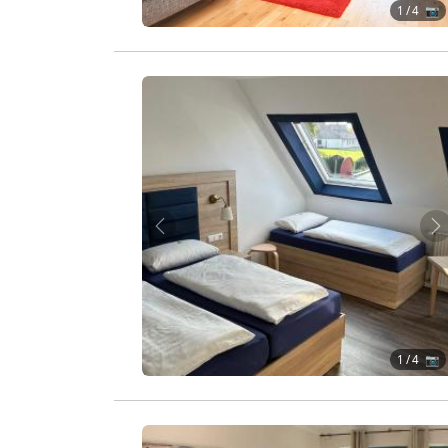
1
/ 4 📷
Zurück
W
1
/ 4 📷