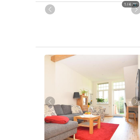
1
/ 4 📷
Zurück
W
Zurück
W