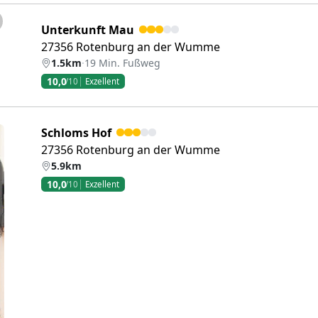
eiter
Unterkunft Mau
27356 Rotenburg an der Wumme
1.5km
·
19 Min. Fußweg
10,0
/10
Exzellent
Schloms Hof
27356 Rotenburg an der Wumme
5.9km
10,0
/10
Exzellent
eiter