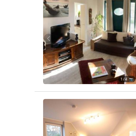
Zurück
W
1
/ 4 📷