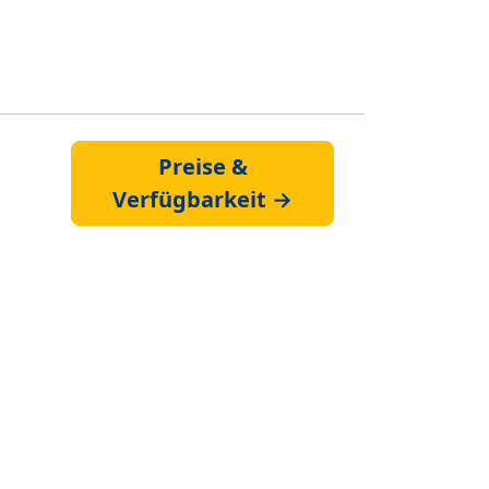
Preise &
Verfügbarkeit →