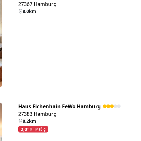
27367 Hamburg
8.0km
eiter
Haus Eichenhain FeWo Hamburg
27383 Hamburg
8.2km
2,0
/10
Mäßig