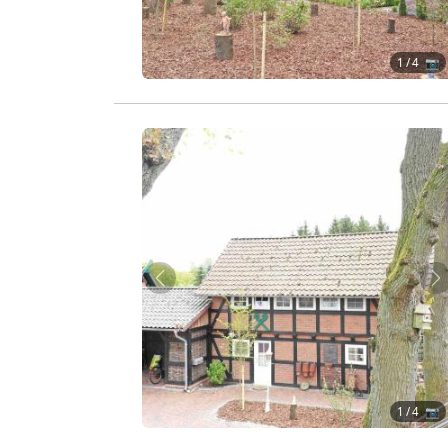
1
/ 4 📷
Zurück
W
1
/ 4 📷