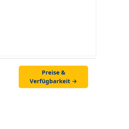
Preise &
Verfügbarkeit →