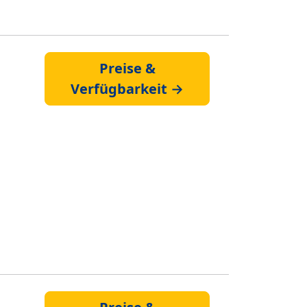
Preise &
Verfügbarkeit →