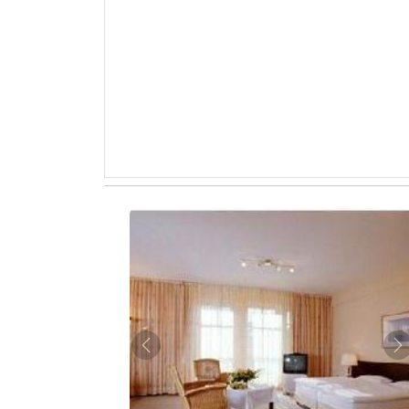
Zurück
W