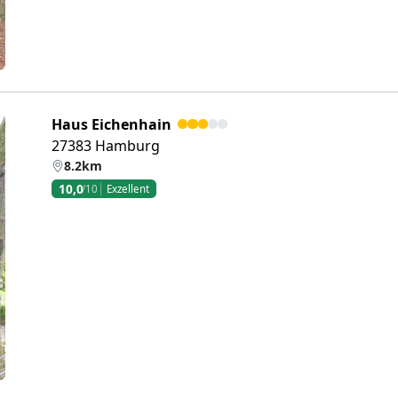
Haus Eichenhain
27383 Hamburg
8.2km
10,0
/10
Exzellent
eiter