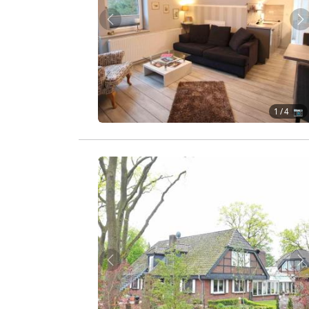
Zurück
W
1
/ 4 📷
Zurück
W