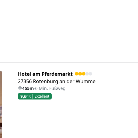
Hotel am Pferdemarkt
27356 Rotenburg an der Wumme
455m
·
6 Min. Fußweg
9,6
/10
Exzellent
eiter