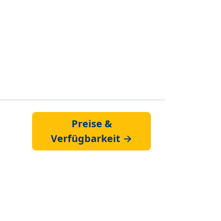
Preise &
Verfügbarkeit →