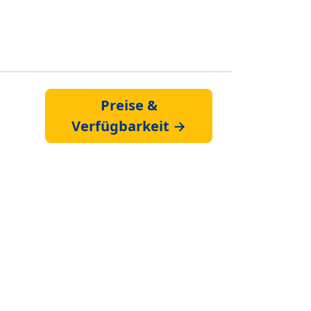
Preise &
Verfügbarkeit →