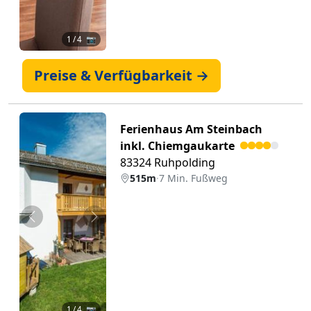
1
/ 4 📷
Preise & Verfügbarkeit →
Ferienhaus Am Steinbach
inkl. Chiemgaukarte
83324 Ruhpolding
515m
·
7 Min. Fußweg
Zurück
Weiter
1
/ 4 📷