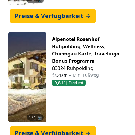
1
/ 4 📷
Preise & Verfügbarkeit →
Alpenotel Rosenhof
Ruhpolding, Wellness,
Chiemgau Karte, Travelingo
Bonus Programm
83324 Ruhpolding
317m
·
4 Min. Fußweg
Zurück
Weiter
9,8
/10
Exzellent
1
/ 4 📷
Preise & Verfügbarkeit →