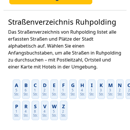
Straßenverzeichnis Ruhpolding
Das Straßenverzeichnis von Ruhpolding listet alle
erfassten Straßen und Plätze der Stadt
alphabetisch auf. Wählen Sie einen
Anfangsbuchstaben, um alle Straßen in Ruhpolding
zu durchsuchen – mit Postleitzahl, Ortsteil und
einer Karte mit Hotels in der Umgebung.
A
B
C
D
E
F
G
H
I
K
M
N
5
6
1
2
1
1
5
4
1
3
3
2
Str.
Str.
Str.
Str.
Str.
Str.
Str.
Str.
Str.
Str.
Str.
Str.
St
P
R
S
V
W
Z
1
4
8
4
5
2
Str.
Str.
Str.
Str.
Str.
Str.