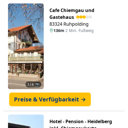
Cafe Chiemgau und
Gastehaus
83324 Ruhpolding
136m
·
2 Min. Fußweg
Zurück
Weiter
1
/ 4 📷
Preise & Verfügbarkeit →
Hotel - Pension - Heidelberg