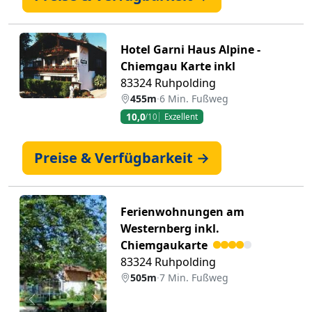
Hotel Garni Haus Alpine -
Chiemgau Karte inkl
83324 Ruhpolding
455m
·
6 Min. Fußweg
10,0
/10
Exzellent
Preise & Verfügbarkeit →
Ferienwohnungen am
Westernberg inkl.
Chiemgaukarte
83324 Ruhpolding
505m
·
7 Min. Fußweg
Zurück
Weiter