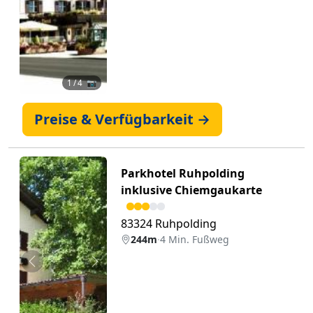
1
/ 4 📷
Preise & Verfügbarkeit →
Parkhotel Ruhpolding
inklusive Chiemgaukarte
83324 Ruhpolding
244m
·
4 Min. Fußweg
Zurück
Weiter