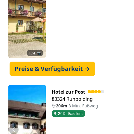
Zurück
Weiter
1
/ 4 📷
Preise & Verfügbarkeit →
Hotel zur Post
83324 Ruhpolding
206m
·
3 Min. Fußweg
9,2
/10
Exzellent
Zurück
Weiter