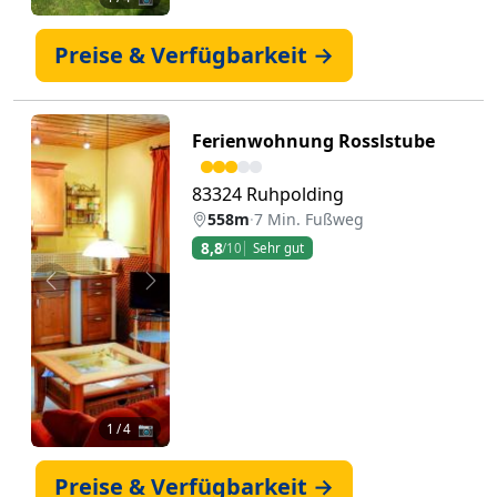
Preise & Verfügbarkeit →
Ferienwohnung Rosslstube
83324 Ruhpolding
558m
·
7 Min. Fußweg
8,8
/10
Sehr gut
Zurück
Weiter
1
/ 4 📷
Preise & Verfügbarkeit →