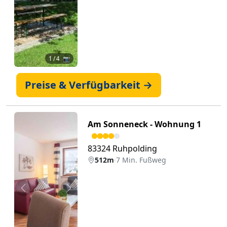
1
/ 4 📷
Preise & Verfügbarkeit →
Am Sonneneck - Wohnung 1
83324 Ruhpolding
512m
·
7 Min. Fußweg
Zurück
Weiter