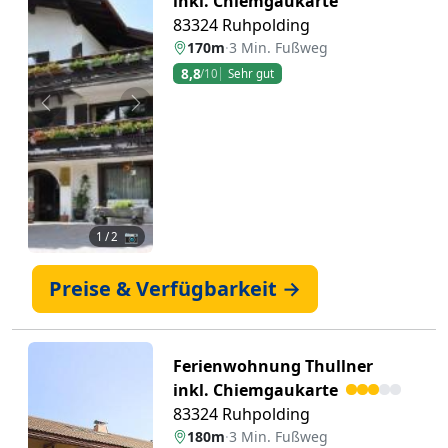
inkl. Chiemgaukarte
83324 Ruhpolding
170m
·
3 Min. Fußweg
8,8
/10
Sehr gut
Zurück
Weiter
1
/ 2 📷
Preise & Verfügbarkeit →
Ferienwohnung Thullner
inkl. Chiemgaukarte
83324 Ruhpolding
180m
·
3 Min. Fußweg