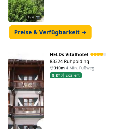
1
/ 4 📷
Preise & Verfügbarkeit →
HELDs Vitalhotel
83324 Ruhpolding
310m
·
4 Min. Fußweg
9,8
/10
Exzellent
Zurück
Weiter