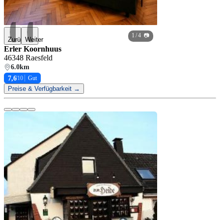
1
/ 4 📷
Zurück
Weiter
Erler Koornhuus
46348 Raesfeld
6.0km
7,6
/10
Gut
Preise & Verfügbarkeit →