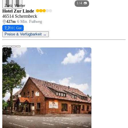
1
/ 4 📷
Zurück
Weiter
Hotel Zur Linde
46514 Schermbeck
427m
·
6 Min. Fußweg
7,7
/10
Gut
Preise & Verfügbarkeit →