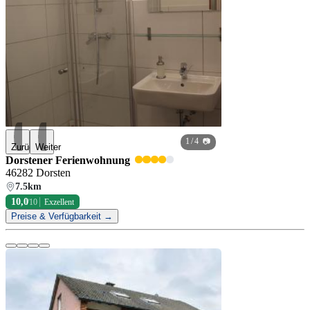
1
/ 4 📷
Zurück
Weiter
Dorstener Ferienwohnung
46282 Dorsten
7.5km
10,0
/10
Exzellent
Preise & Verfügbarkeit →