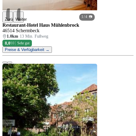
1
/ 4 📷
Zurück
Weiter
Restaurant-Hotel Haus Mühlenbrock
46514 Schermbeck
1.0km
·
13 Min. Fußweg
8,0
/10
Sehr gut
Preise & Verfügbarkeit →