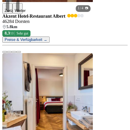
1
/ 4 📷
Zurück
Weiter
Akzent Hotel-Restaurant Albert
46284 Dorsten
5.8km
8,3
/10
Sehr gut
Preise & Verfügbarkeit →