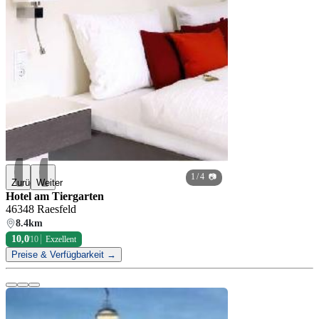
1
/ 4 📷
Zurück
Weiter
Hotel am Tiergarten
46348 Raesfeld
8.4km
10,0
/10
Exzellent
Preise & Verfügbarkeit →