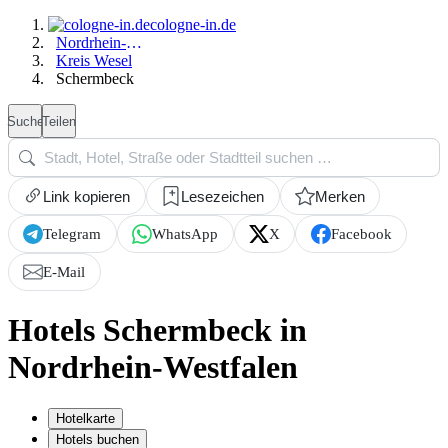
cologne-in.de
Nordrhein-Westfalen
Kreis Wesel
Schermbeck
Suche
Teilen
Link kopieren
Lesezeichen
Merken
Telegram
WhatsApp
X
Facebook
E-Mail
Hotels Schermbeck in
Nordrhein-Westfalen
Hotelkarte
Hotels buchen