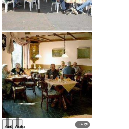
1
/ 4 📷
Zurück
Weiter