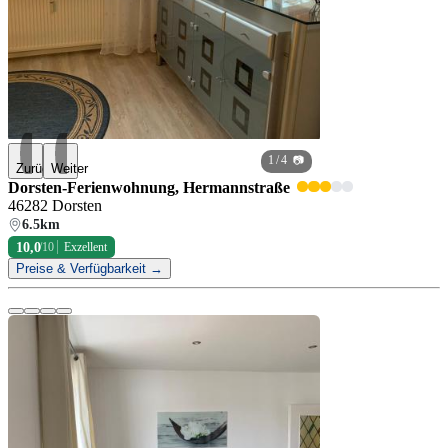
1
/ 4 📷
Zurück
Weiter
Dorsten-Ferienwohnung, Hermannstraße
46282 Dorsten
6.5km
10,0
/10
Exzellent
Preise & Verfügbarkeit →