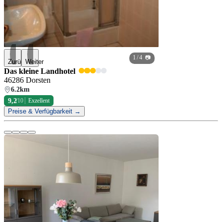
1
/ 4 📷
Zurück
Weiter
Das kleine Landhotel
46286 Dorsten
6.2km
9,2
/10
Exzellent
Preise & Verfügbarkeit →