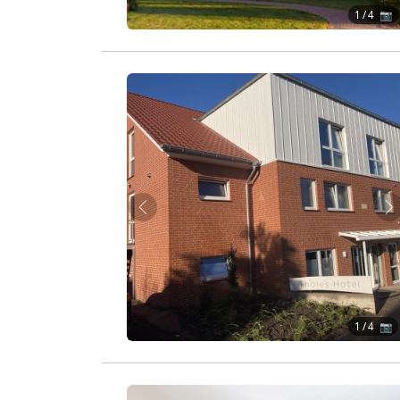
1
/ 4 📷
Zurück
W
1
/ 4 📷