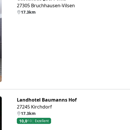
27305 Bruchhausen-Vilsen
17.3km
eiter
Landhotel Baumanns Hof
27245 Kirchdorf
17.3km
10,0
/10
Exzellent