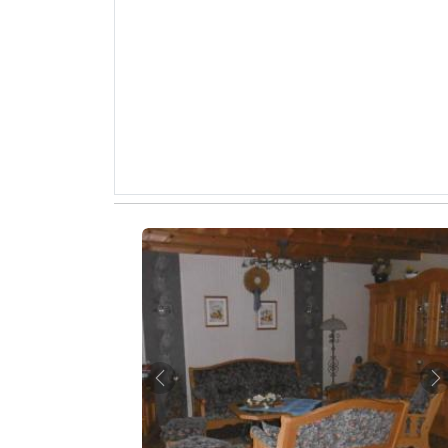
Zurück
W