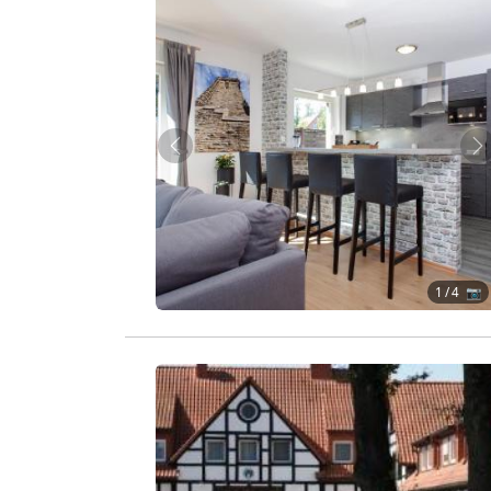
Zurück
W
1
/ 4 📷