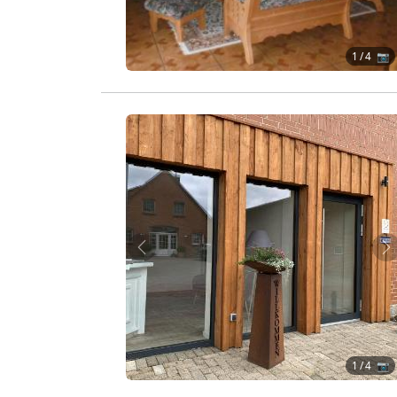
1
/ 4 📷
Zurück
W
1
/ 4 📷