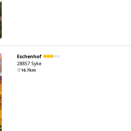
Eschenhof
28857 Syke
16.7km
eiter