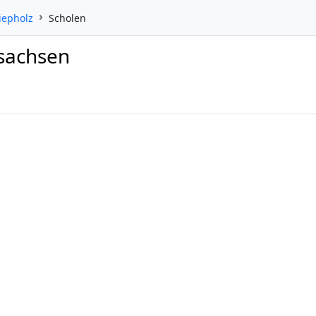
iepholz
Scholen
rsachsen