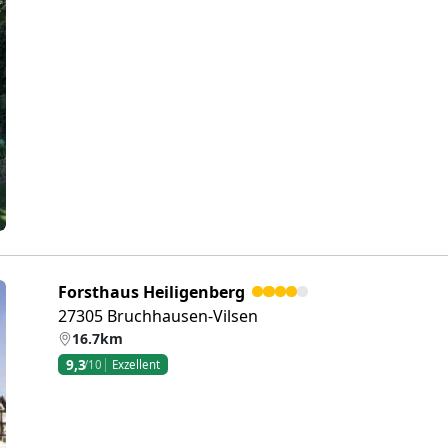
eiter
Forsthaus Heiligenberg
27305 Bruchhausen-Vilsen
16.7km
9,3
/10
Exzellent
eiter