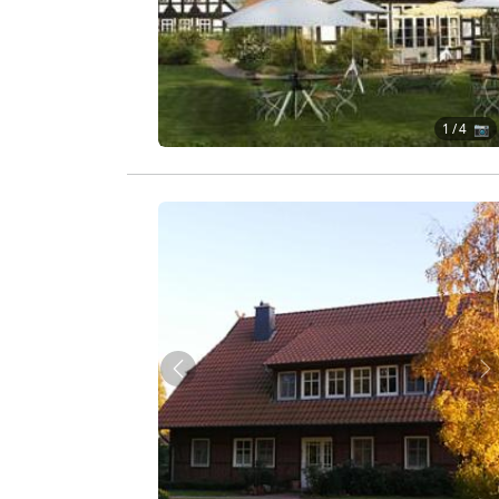
1
/ 4 📷
Zurück
W