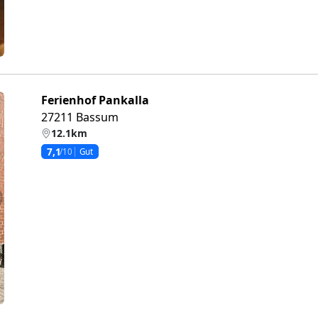
Ferienhof Pankalla
27211 Bassum
12.1km
7,1
/10
Gut
eiter