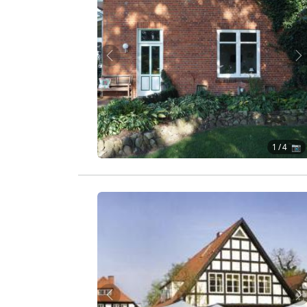
Zurück
W
1
/ 4 📷
Zurück
W