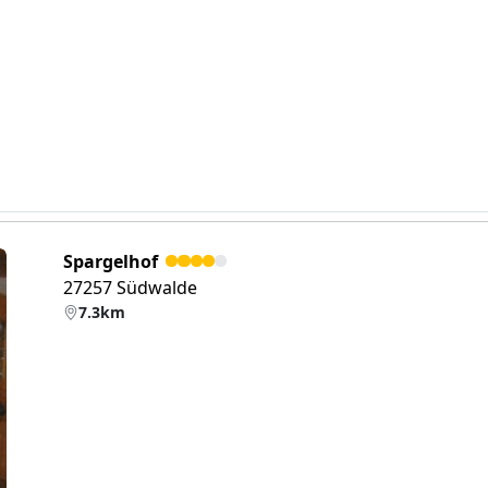
Spargelhof
27257 Südwalde
7.3km
eiter