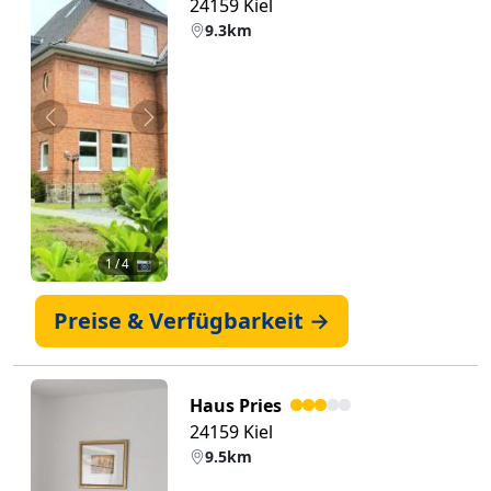
24159 Kiel
9.3km
Zurück
Weiter
1
/ 4 📷
Preise & Verfügbarkeit →
Haus Pries
24159 Kiel
9.5km