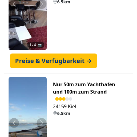
6.5km
Zurück
Weiter
1
/ 4 📷
Preise & Verfügbarkeit →
Nur 50m zum Yachthafen
und 100m zum Strand
24159 Kiel
6.5km
Zurück
Weiter