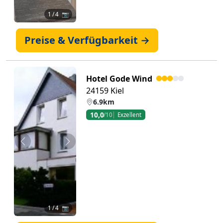
1
/ 4 📷
Preise & Verfügbarkeit →
Hotel Gode Wind
24159 Kiel
6.9km
10,0
/10
Exzellent
Zurück
Weiter
1
/ 4 📷