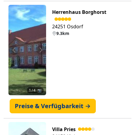
Herrenhaus Borghorst
24251 Osdorf
9.3km
Zurück
Weiter
1
/ 4 📷
Preise & Verfügbarkeit →
Villa Pries