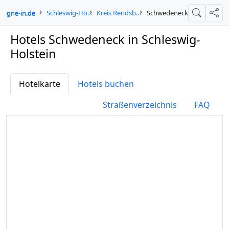
ologne-in.de
Schleswig-Holstein
Kreis Rendsburg-Eckernförde
Schwedeneck
Suche
Teil
Hotels Schwedeneck in Schleswig-
Holstein
Hotelkarte
Hotels buchen
Straßenverzeichnis
FAQ