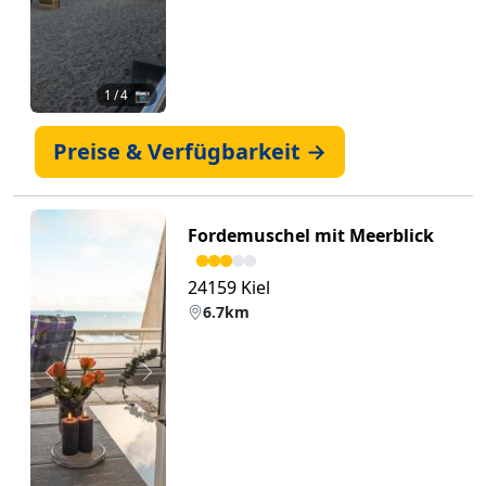
1
/ 4 📷
Preise & Verfügbarkeit →
Fordemuschel mit Meerblick
24159 Kiel
6.7km
Zurück
Weiter