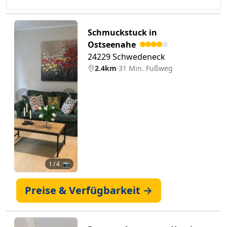
Schmuckstuck in
Ostseenahe
24229 Schwedeneck
2.4km
·
31 Min. Fußweg
Zurück
Weiter
1
/ 4 📷
Preise & Verfügbarkeit →