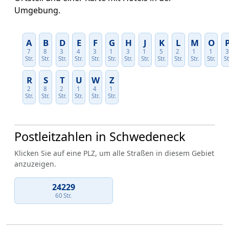
Umgebung.
A
B
D
E
F
G
H
J
K
L
M
O
7
8
3
4
3
1
3
1
5
2
1
1
Str.
Str.
Str.
Str.
Str.
Str.
Str.
Str.
Str.
Str.
Str.
Str.
St
R
S
T
U
W
Z
2
8
2
1
4
1
Str.
Str.
Str.
Str.
Str.
Str.
Postleitzahlen in Schwedeneck
Klicken Sie auf eine PLZ, um alle Straßen in diesem Gebiet
anzuzeigen.
24229
60 Str.