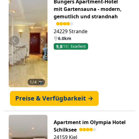
Bungers Apartment-Hotel
mit Gartensauna - modern,
gemutlich und strandnah
24229 Strande
6.0km
Zurück
Weiter
9,8
/10
Exzellent
1
/ 4 📷
Preise & Verfügbarkeit →
Apartment im Olympia Hotel
Schilksee
24159 Kiel