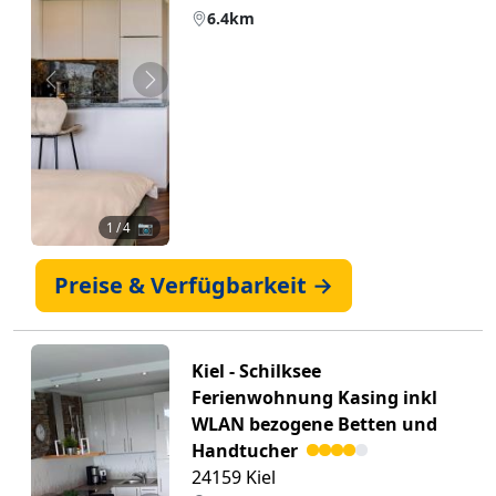
6.4km
Zurück
Weiter
1
/ 4 📷
Preise & Verfügbarkeit →
Kiel - Schilksee
Ferienwohnung Kasing inkl
WLAN bezogene Betten und
Handtucher
24159 Kiel