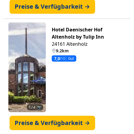
Preise & Verfügbarkeit →
Hotel Daenischer Hof
Altenholz by Tulip Inn
24161 Altenholz
9.2km
7,0
/10
Gut
Zurück
Weiter
1
/ 4 📷
Preise & Verfügbarkeit →