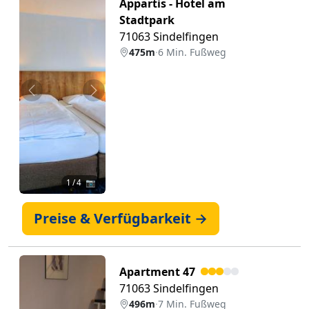
Appartis - Hotel am
Stadtpark
71063 Sindelfingen
475m
·
6 Min. Fußweg
Zurück
Weiter
1
/ 4 📷
Preise & Verfügbarkeit →
Apartment 47
71063 Sindelfingen
496m
·
7 Min. Fußweg