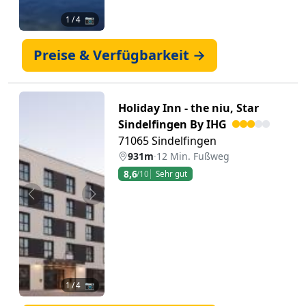
1
/ 4 📷
Preise & Verfügbarkeit →
Holiday Inn - the niu, Star
Sindelfingen By IHG
71065 Sindelfingen
931m
·
12 Min. Fußweg
8,6
/10
Sehr gut
Zurück
Weiter
1
/ 4 📷