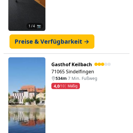
1
/ 4 📷
Preise & Verfügbarkeit →
Gasthof Keilbach
71065 Sindelfingen
534m
·
7 Min. Fußweg
4,0
/10
Mäßig
Zurück
Weiter