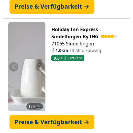
Preise & Verfügbarkeit →
Holiday Inn Express
Sindelfingen By IHG
71065 Sindelfingen
1.0km
·
13 Min. Fußweg
9,0
/10
Exzellent
Zurück
Weiter
1
/ 4 📷
Preise & Verfügbarkeit →