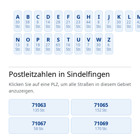
A
B
C
D
E
F
G
H
I
J
K
L
30
38
8
14
28
21
23
44
8
7
30
22
4
Str.
Str.
Str.
Str.
Str.
Str.
Str.
Str.
Str.
Str.
Str.
Str.
St
N
O
P
R
S
T
U
V
W
Z
13
8
18
27
65
16
10
7
30
6
Str.
Str.
Str.
Str.
Str.
Str.
Str.
Str.
Str.
Str.
Postleitzahlen in Sindelfingen
Klicken Sie auf eine PLZ, um alle Straßen in diesem Gebiet
anzuzeigen.
71063
71065
135 Str.
152 Str.
71067
71069
58 Str.
170 Str.