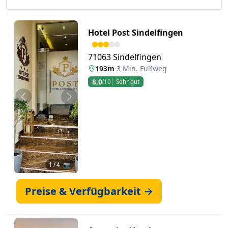
Hotel Post Sindelfingen
71063 Sindelfingen
193m
·
3 Min. Fußweg
8,0
/10
Sehr gut
Zurück
Weiter
1
/ 4 📷
Preise & Verfügbarkeit →