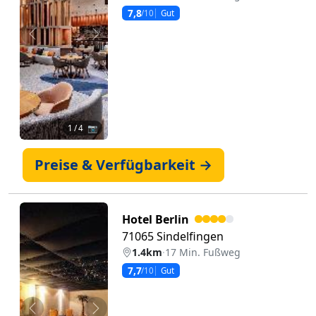
7,8
/10
Gut
Zurück
Weiter
1
/ 4 📷
Preise & Verfügbarkeit →
Hotel Berlin
71065 Sindelfingen
1.4km
·
17 Min. Fußweg
7,7
/10
Gut
Zurück
Weiter