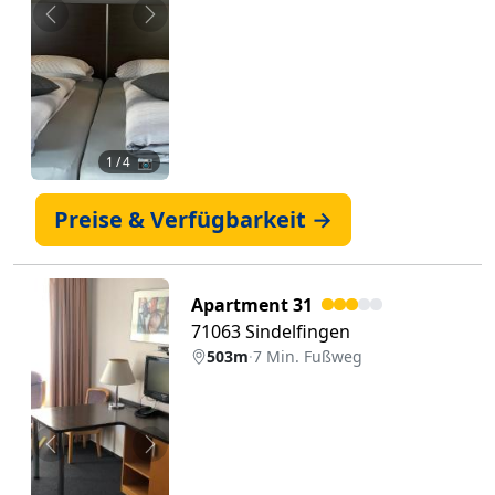
Zurück
Weiter
1
/ 4 📷
Preise & Verfügbarkeit →
Apartment 31
71063 Sindelfingen
503m
·
7 Min. Fußweg
Zurück
Weiter