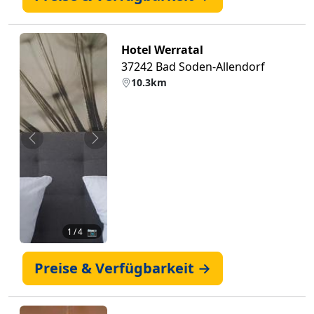
Hotel Werratal
37242 Bad Soden-Allendorf
10.3km
Zurück
Weiter
1
/ 4 📷
Preise & Verfügbarkeit →