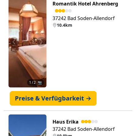
Romantik Hotel Ahrenberg
37242 Bad Soden-Allendorf
10.4km
Zurück
Weiter
1
/ 2 📷
Preise & Verfügbarkeit →
Haus Erika
37242 Bad Soden-Allendorf
10.9km