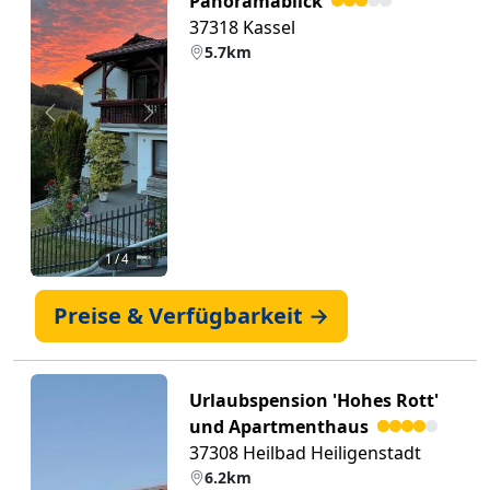
Panoramablick
37318 Kassel
5.7km
Zurück
Weiter
1
/ 4 📷
Preise & Verfügbarkeit →
Urlaubspension 'Hohes Rott'
und Apartmenthaus
37308 Heilbad Heiligenstadt
6.2km