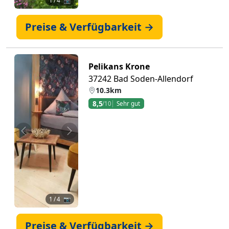
1
/ 4 📷
Preise & Verfügbarkeit →
Pelikans Krone
37242 Bad Soden-Allendorf
10.3km
8,5
/10
Sehr gut
Zurück
Weiter
1
/ 4 📷
Preise & Verfügbarkeit →