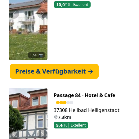
10,0
/10
Exzellent
Zurück
Weiter
1
/ 4 📷
Preise & Verfügbarkeit →
Passage 84 - Hotel & Cafe
37308 Heilbad Heiligenstadt
7.3km
9,4
/10
Exzellent
Zurück
Weiter