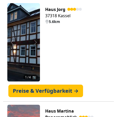
Haus Jorg
37318 Kassel
5.6km
Zurück
Weiter
1
/ 4 📷
Preise & Verfügbarkeit →
Haus Martina