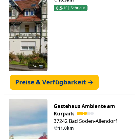
8,5
/10
Sehr gut
Zurück
Weiter
1
/ 4 📷
Preise & Verfügbarkeit →
Gastehaus Ambiente am
Kurpark
37242 Bad Soden-Allendorf
11.0km