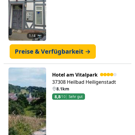
1
/ 4 📷
Preise & Verfügbarkeit →
Hotel am Vitalpark
37308 Heilbad Heiligenstadt
8.1km
8,8
/10
Sehr gut
Zurück
Weiter