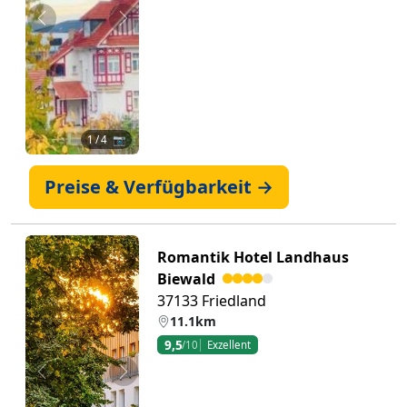
Zurück
Weiter
1
/ 4 📷
Preise & Verfügbarkeit →
Romantik Hotel Landhaus
Biewald
37133 Friedland
11.1km
9,5
/10
Exzellent
Zurück
Weiter