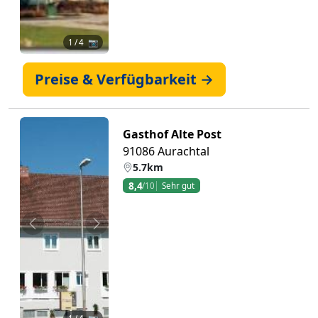
1
/ 4 📷
Preise & Verfügbarkeit →
Gasthof Alte Post
91086 Aurachtal
5.7km
8,4
/10
Sehr gut
Zurück
Weiter