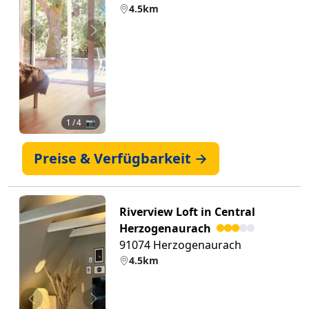
4.5km
Zurück
Weiter
1
/ 4 📷
Preise & Verfügbarkeit →
Riverview Loft in Central
Herzogenaurach
91074 Herzogenaurach
4.5km
Zurück
Weiter