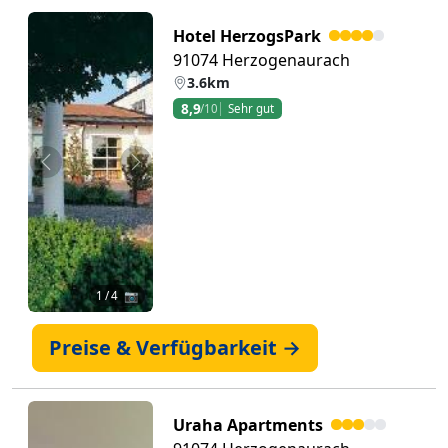
Hotel HerzogsPark
91074 Herzogenaurach
3.6km
8,9
/10
Sehr gut
Zurück
Weiter
1
/ 4 📷
Preise & Verfügbarkeit →
Uraha Apartments