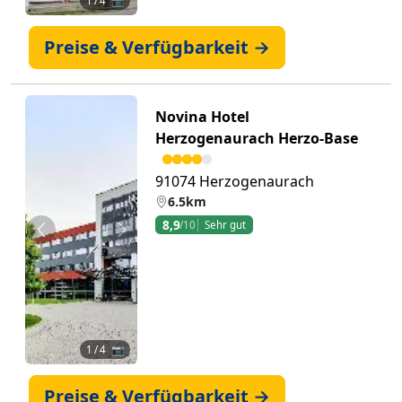
1
/ 4 📷
Preise & Verfügbarkeit →
Novina Hotel
Herzogenaurach Herzo-Base
91074 Herzogenaurach
6.5km
8,9
/10
Sehr gut
Zurück
Weiter
1
/ 4 📷
Preise & Verfügbarkeit →