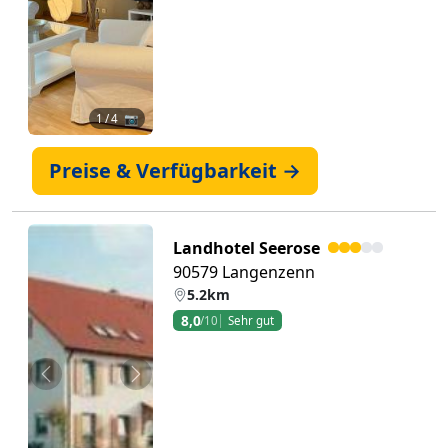
1
/ 4 📷
Preise & Verfügbarkeit →
Landhotel Seerose
90579 Langenzenn
5.2km
8,0
/10
Sehr gut
Zurück
Weiter