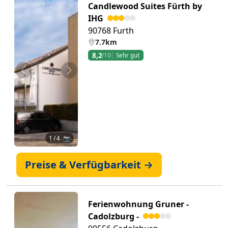
Candlewood Suites Fürth by
IHG
90768 Furth
7.7km
8,2
/10
Sehr gut
Zurück
Weiter
1
/ 4 📷
Preise & Verfügbarkeit →
Ferienwohnung Gruner -
Cadolzburg -