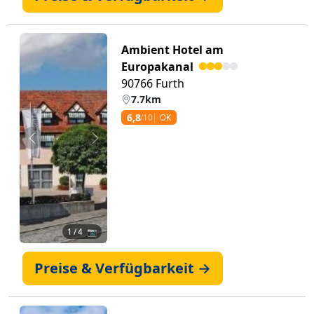
Ambient Hotel am
Europakanal
90766 Furth
7.7km
6,8
/10
OK
Zurück
Weiter
1
/ 4 📷
Preise & Verfügbarkeit →