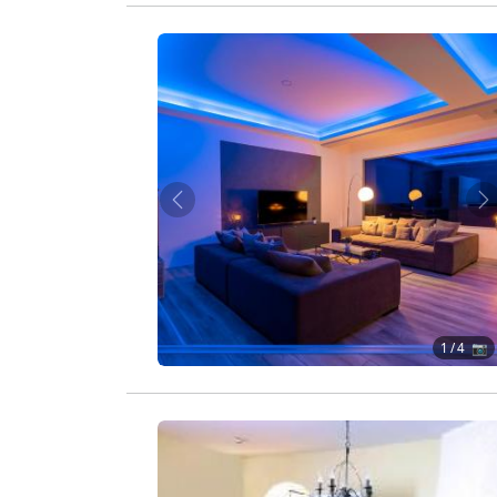
Zurück
W
1
/ 4 📷