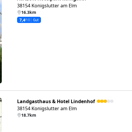
38154 Konigslutter am Elm
16.3km
7,4
/10
Gut
eiter
Landgasthaus & Hotel Lindenhof
38154 Konigslutter am Elm
18.7km