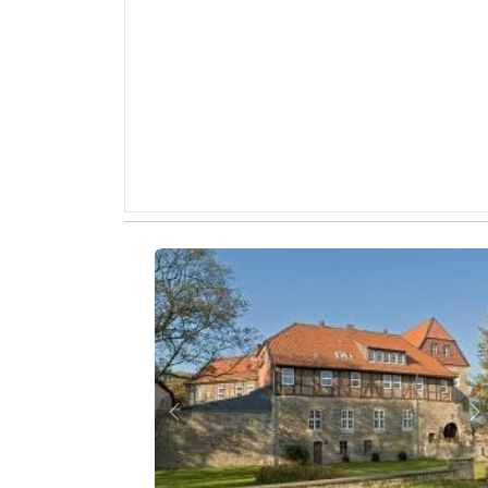
Zurück
W