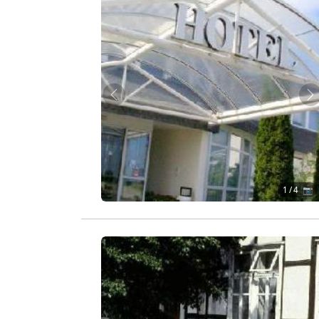
Zurück
W
1
/ 4 📷