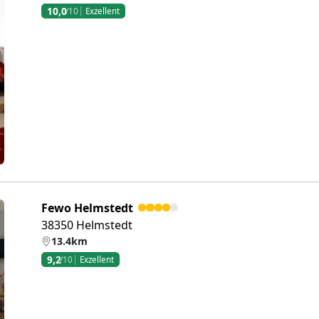
10,0
/10
Exzellent
eiter
Fewo Helmstedt
38350 Helmstedt
13.4km
9,2
/10
Exzellent
eiter