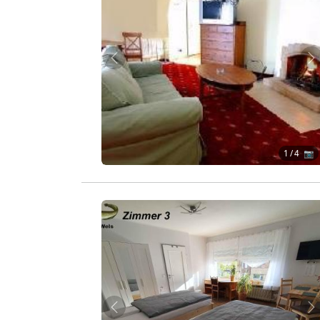
Zurück
W
1
/ 4 📷
Zurück
W