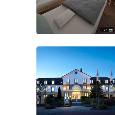
1
/ 4 📷
Zurück
W