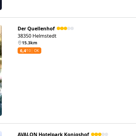
Der Quellenhof
38350 Helmstedt
15.3km
6,4
/10
OK
eiter
AVALON Hotelpark Konigshof