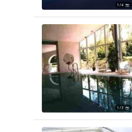
1
/ 4 📷
Zurück
W
1
/ 3 📷