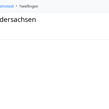
elmstedt
Twieflingen
edersachsen