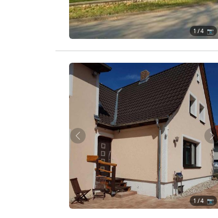
1
/ 4 📷
Zurück
W
1
/ 4 📷