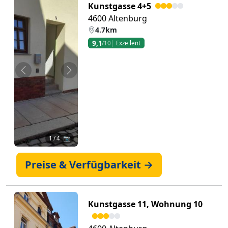
Kunstgasse 4+5
4600 Altenburg
4.7km
9,1
/10
Exzellent
Zurück
Weiter
1
/ 4 📷
Preise & Verfügbarkeit →
Kunstgasse 11, Wohnung 10