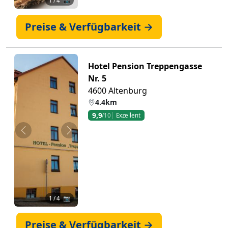
1
/ 4 📷
Preise & Verfügbarkeit →
Hotel Pension Treppengasse
Nr. 5
4600 Altenburg
4.4km
9,9
/10
Exzellent
Zurück
Weiter
1
/ 4 📷
Preise & Verfügbarkeit →