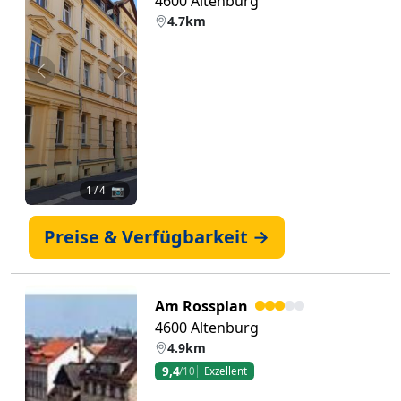
4600 Altenburg
4.7km
Zurück
Weiter
1
/ 4 📷
Preise & Verfügbarkeit →
Am Rossplan
4600 Altenburg
4.9km
9,4
/10
Exzellent