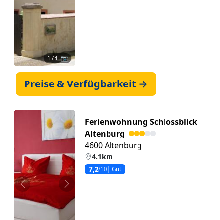
1
/ 4 📷
Preise & Verfügbarkeit →
Ferienwohnung Schlossblick
Altenburg
4600 Altenburg
4.1km
7,2
/10
Gut
Zurück
Weiter