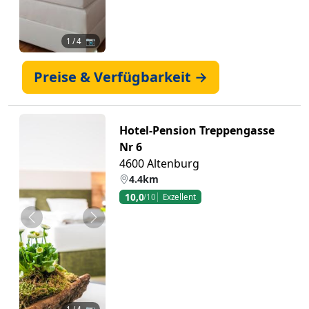
1
/ 4 📷
Preise & Verfügbarkeit →
Hotel-Pension Treppengasse
Nr 6
4600 Altenburg
4.4km
10,0
/10
Exzellent
Zurück
Weiter