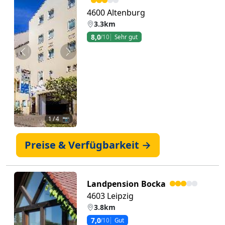
4600 Altenburg
3.3km
8,0
/10
Sehr gut
Zurück
Weiter
1
/ 4 📷
Preise & Verfügbarkeit →
Landpension Bocka
4603 Leipzig
3.8km
7,0
/10
Gut