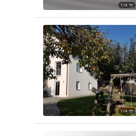
1
/ 4 📷
Zurück
W
1
/ 4 📷