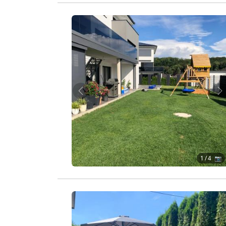
Zurück
W
1
/ 4 📷