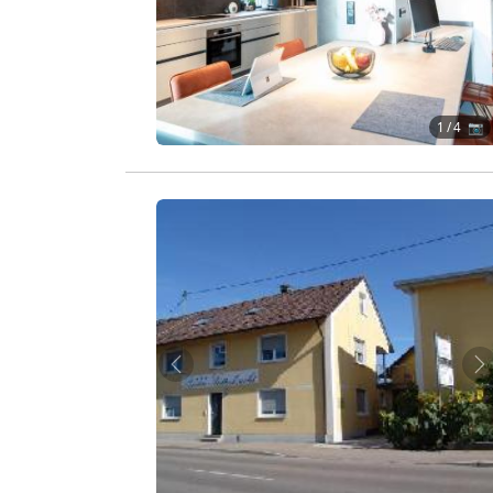
1
/ 4 📷
Zurück
W