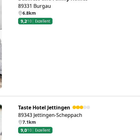
89331 Burgau
6.8km
9,2
/10
Exzellent
eiter
Taste Hotel Jettingen
89343 Jettingen-Scheppach
7.1km
9,0
/10
Exzellent