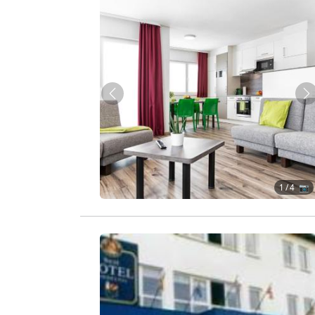
Zurück
W
1
/ 4 📷