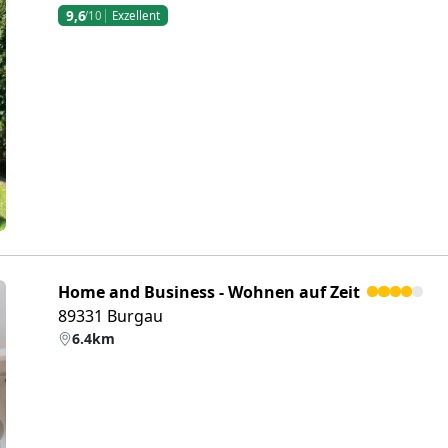
9,6
/10
Exzellent
eiter
Home and Business - Wohnen auf Zeit
89331 Burgau
6.4km
eiter