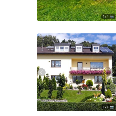
1
/ 4 📷
Zurück
W
1
/ 4 📷