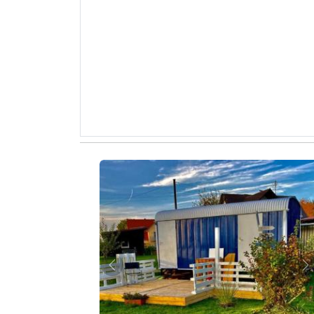
Zurück
W