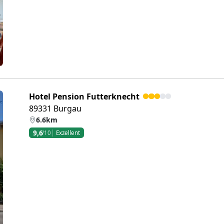
Hotel Pension Futterknecht
89331 Burgau
6.6km
9,6
/10
Exzellent
eiter