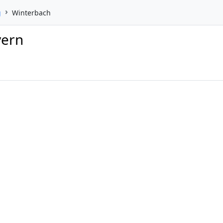
g
Winterbach
yern