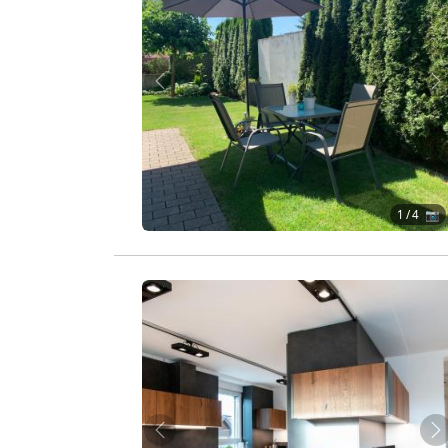
Zurück
W
1
/ 4 📷
Zurück
W