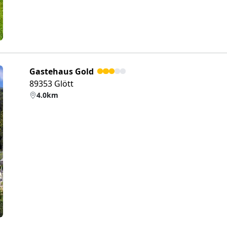
Gastehaus Gold
89353 Glött
4.0km
eiter