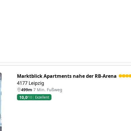
Marktblick Apartments nahe der RB-Arena
4177 Leipzig
499m
·
7 Min. Fußweg
10,0
/10
Exzellent
eiter