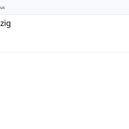
aus
zig