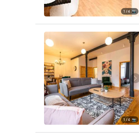
1
/ 4 📷
Zurück
W
1
/ 4 📷