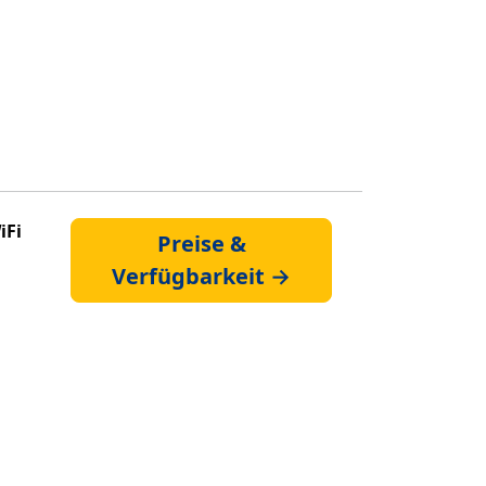
iFi
Preise &
Verfügbarkeit →