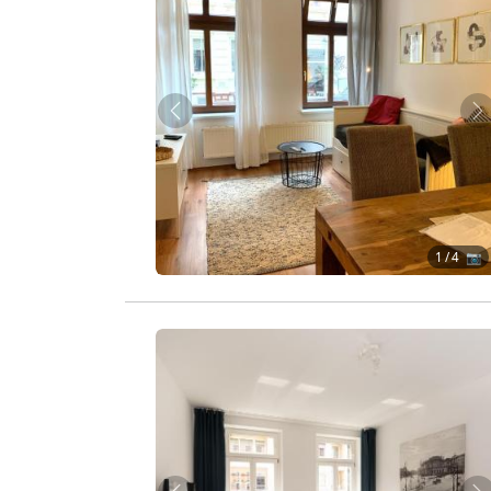
Zurück
W
1
/ 4 📷