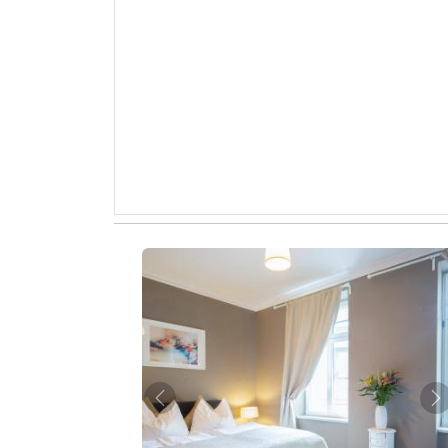
Zurück
W