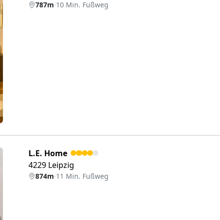
787m
·
10 Min. Fußweg
eiter
L.E. Home
4229 Leipzig
874m
·
11 Min. Fußweg