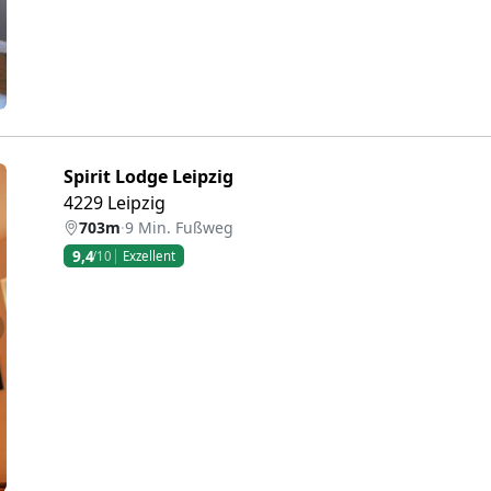
Spirit Lodge Leipzig
4229 Leipzig
703m
·
9 Min. Fußweg
9,4
/10
Exzellent
eiter