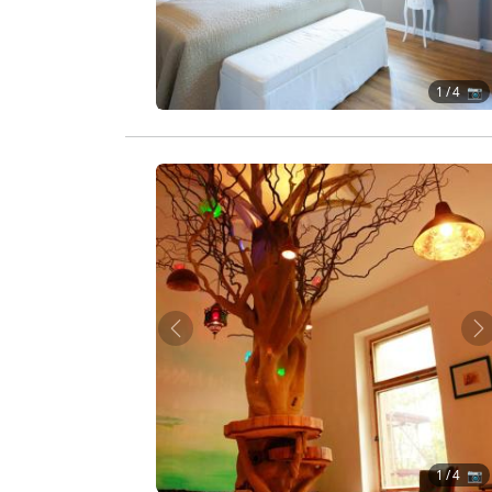
1
/ 4 📷
Zurück
W
1
/ 4 📷