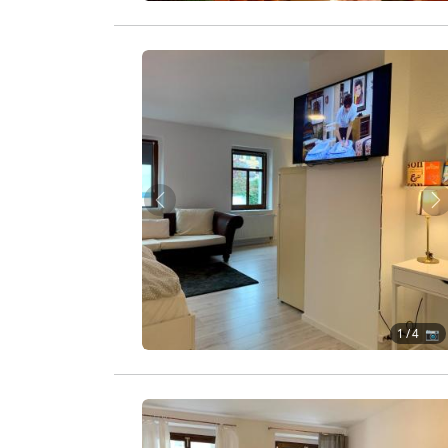
Zurück
W
1
/ 4 📷