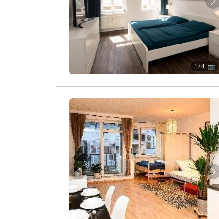
Zurück
W
1
/ 4 📷
Zurück
W