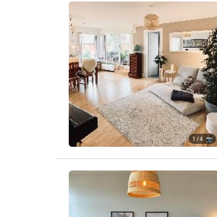
Zurück
W
1
/ 4 📷